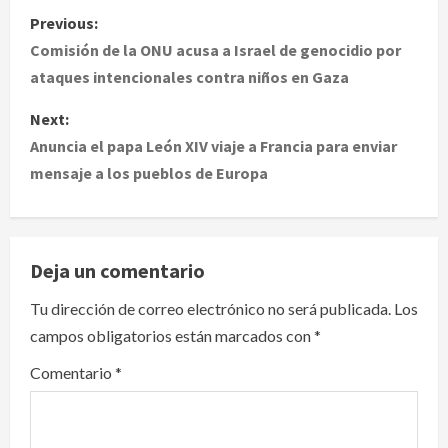
P
Previous:
o
Comisión de la ONU acusa a Israel de genocidio por
ataques intencionales contra niños en Gaza
s
Next:
t
Anuncia el papa León XIV viaje a Francia para enviar
mensaje a los pueblos de Europa
n
a
v
Deja un comentario
i
Tu dirección de correo electrónico no será publicada.
Los
campos obligatorios están marcados con
*
g
Comentario
*
a
t