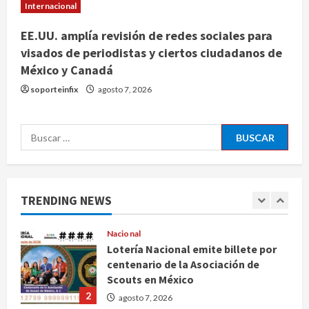
Internacional
evolución del cerebro humano
4
agosto 7, 2026
EE.UU. amplía revisión de redes sociales para
visados de periodistas y ciertos ciudadanos de
Internacional
México y Canadá
EE.UU. amplía revisión de redes
sociales para visados de periodistas
soporteinfix
agosto 7, 2026
y ciertos ciudadanos de México y
Canadá
5
Buscar:
agosto 7, 2026
Nacional
Fallece Carlos Garfias Merlos,
arzobispo emérito de Morelia
TRENDING NEWS
agosto 7, 2026
1
Nacional
Lotería Nacional emite billete por
centenario de la Asociación de
Scouts en México
2
agosto 7, 2026