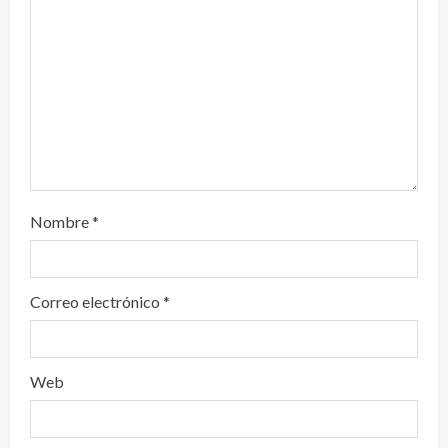
i
o
n
Nombre
*
Correo electrónico
*
Web