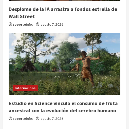
Desplome de la IA arrastra a fondos estrella de
Wall Street
soporteinfix
agosto 7, 2026
Nacional
Lotería Nacional emite billete por
centenario de la Asociación de
Scouts en México
2
agosto 7, 2026
Internacional
Portada
Desplome de la IA arrastra a fondos
Internacional
estrella de Wall Street
agosto 7, 2026
Estudio en Science vincula el consumo de fruta
3
ancestral con la evolución del cerebro humano
Internacional
soporteinfix
agosto 7, 2026
Estudio en Science vincula el
consumo de fruta ancestral con la