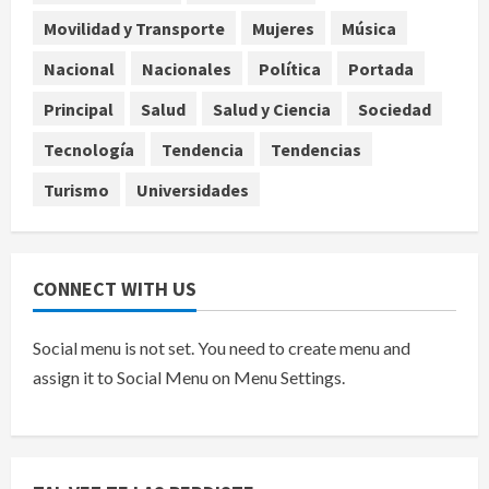
Movilidad y Transporte
Mujeres
Música
Internacional
EE.UU. amplía revisión de redes
Nacional
Nacionales
Política
Portada
sociales para visados de periodistas
Principal
Salud
Salud y Ciencia
Sociedad
y ciertos ciudadanos de México y
Canadá
5
Tecnología
Tendencia
Tendencias
agosto 7, 2026
Turismo
Universidades
CONNECT WITH US
Social menu is not set. You need to create menu and
assign it to Social Menu on Menu Settings.