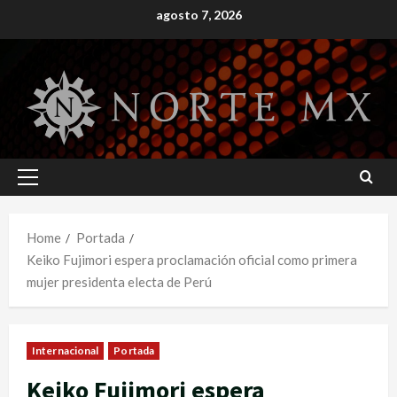
Skip
agosto 7, 2026
to
content
Primary
Menu
Home
Portada
Keiko Fujimori espera proclamación oficial como primera
mujer presidenta electa de Perú
Internacional
Portada
Keiko Fujimori espera