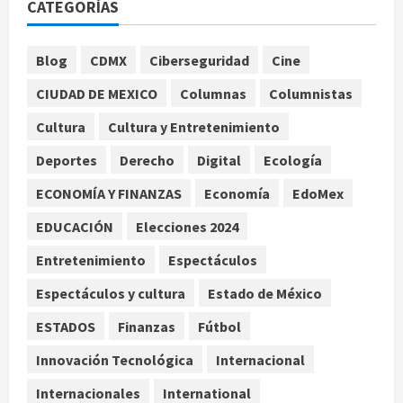
CATEGORÍAS
arzobispo emérito de Morelia
agosto 7, 2026
1
Blog
CDMX
Ciberseguridad
Cine
Nacional
CIUDAD DE MEXICO
Columnas
Columnistas
Lotería Nacional emite billete por
centenario de la Asociación de
Cultura
Cultura y Entretenimiento
Scouts en México
Deportes
Derecho
Digital
Ecología
2
agosto 7, 2026
ECONOMÍA Y FINANZAS
Economía
EdoMex
Internacional
Portada
EDUCACIÓN
Elecciones 2024
Desplome de la IA arrastra a fondos
estrella de Wall Street
Entretenimiento
Espectáculos
agosto 7, 2026
3
Espectáculos y cultura
Estado de México
Internacional
ESTADOS
Finanzas
Fútbol
Estudio en Science vincula el
consumo de fruta ancestral con la
Innovación Tecnológica
Internacional
evolución del cerebro humano
Internacionales
International
4
agosto 7, 2026