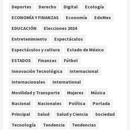
de agosto
Deportes
Derecho
Digital
Ecología
2
agosto 7, 2026
ECONOMÍA Y FINANZAS
Economía
EdoMex
Internacional
Christopher Landau desmiente
EDUCACIÓN
Elecciones 2024
artículo de Foreign Policy sobre
Entretenimiento
Espectáculos
visita a Islas Salomón
3
agosto 7, 2026
Espectáculos y cultura
Estado de México
Nacional
ESTADOS
Finanzas
Fútbol
Capturan en Zapopan a ciudadano
estadounidense buscado por
Innovación Tecnológica
Internacional
Interpol
Internacionales
International
4
agosto 7, 2026
Movilidad y Transporte
Mujeres
Música
Nacional
Portada
Detienen al exgobernador de
Nacional
Nacionales
Política
Portada
Guerrero Ángel Aguirre por
Principal
Salud
Salud y Ciencia
Sociedad
obstrucción en el caso Ayotzinapa
5
agosto 7, 2026
Tecnología
Tendencia
Tendencias