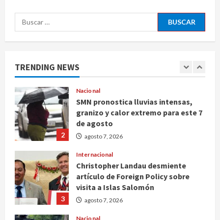
5
agosto 7, 2026
Buscar:
Nacional
Michoacán intensifica combate a la
extorsión en zona aguacatera y
Tierra Caliente
TRENDING NEWS
1
agosto 7, 2026
Nacional
SMN pronostica lluvias intensas,
granizo y calor extremo para este 7
de agosto
2
agosto 7, 2026
Internacional
Christopher Landau desmiente
artículo de Foreign Policy sobre
visita a Islas Salomón
3
agosto 7, 2026
Nacional