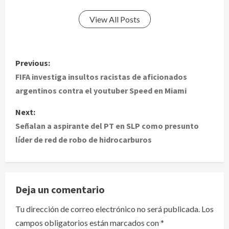
View All Posts
P
Previous:
o
FIFA investiga insultos racistas de aficionados
argentinos contra el youtuber Speed en Miami
s
Next:
t
Señalan a aspirante del PT en SLP como presunto
líder de red de robo de hidrocarburos
n
a
v
Deja un comentario
i
Tu dirección de correo electrónico no será publicada.
Los
campos obligatorios están marcados con
*