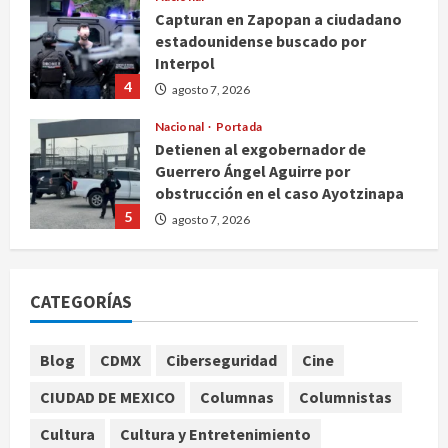
Capturan en Zapopan a ciudadano
estadounidense buscado por
Interpol
4
agosto 7, 2026
Nacional
Portada
Detienen al exgobernador de
Guerrero Ángel Aguirre por
obstrucción en el caso Ayotzinapa
5
agosto 7, 2026
Nacional
Michoacán intensifica combate a la
CATEGORÍAS
extorsión en zona aguacatera y
Tierra Caliente
1
agosto 7, 2026
Blog
CDMX
Ciberseguridad
Cine
Nacional
CIUDAD DE MEXICO
Columnas
Columnistas
SMN pronostica lluvias intensas,
granizo y calor extremo para este 7
Cultura
Cultura y Entretenimiento