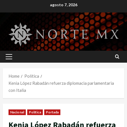
Skip
agosto 7, 2026
to
content
Primary
Menu
Home
Política
Kenia López Rabadán refuerza diplomacia parlamentaria
con Italia
Nacional
Política
Portada
Kenia López Rabadán refuerza