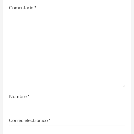
g
Comentario
*
a
t
i
o
n
Nombre
*
Correo electrónico
*