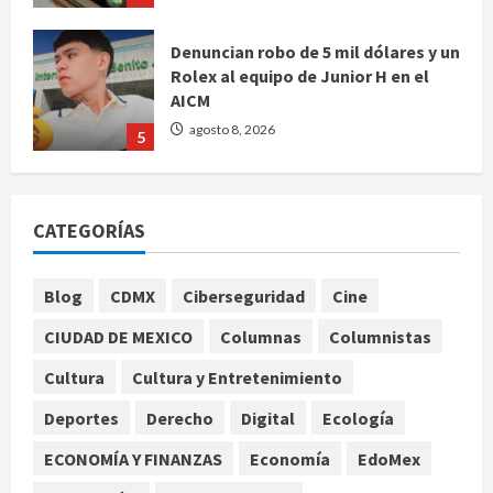
Denuncian robo de 5 mil dólares y un
Rolex al equipo de Junior H en el
AICM
agosto 8, 2026
5
EE. UU. reconoce apoyo de
Sheinbaum contra el narco pero
CATEGORÍAS
advierte que persisten desafíos
agosto 8, 2026
1
Blog
CDMX
Ciberseguridad
Cine
CIUDAD DE MEXICO
Columnas
Columnistas
México y Perú restablecen
relaciones diplomáticas tras cuatro
Cultura
Cultura y Entretenimiento
años de enfrentamientos
Deportes
Derecho
Digital
Ecología
agosto 8, 2026
2
ECONOMÍA Y FINANZAS
Economía
EdoMex
Declaran accidental la muerte de