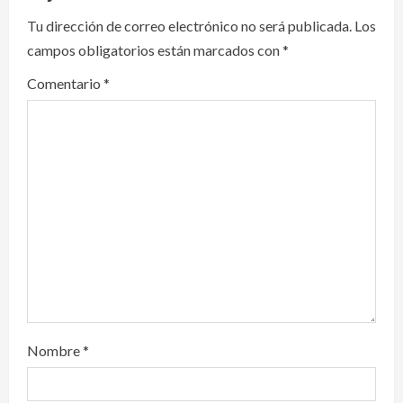
i
Tu dirección de correo electrónico no será publicada.
Los
campos obligatorios están marcados con
*
g
Comentario
*
a
t
i
o
n
México y Perú restablecen
relaciones diplomáticas tras cuatro
Nombre
*
años de enfrentamientos
agosto 8, 2026
2