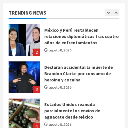
advierte que persisten desafíos
TRENDING NEWS
agosto 8, 2026
1
México y Perú restablecen
relaciones diplomáticas tras cuatro
años de enfrentamientos
agosto 8, 2026
2
Declaran accidental la muerte de
Brandon Clarke por consumo de
heroína y cocaína
agosto 8, 2026
3
Estados Unidos reanuda
parcialmente los envíos de
aguacate desde México
agosto 8, 2026
4