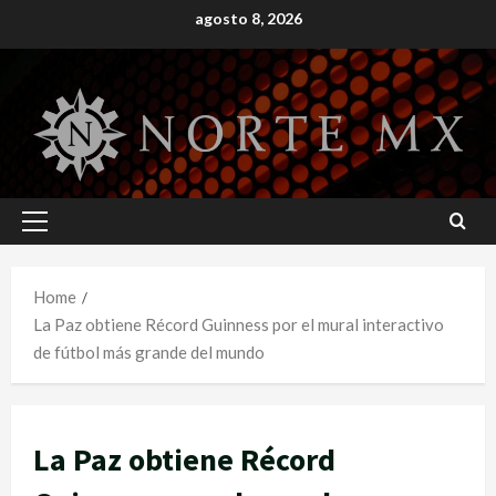
Skip
agosto 8, 2026
to
content
Primary
Menu
Home
La Paz obtiene Récord Guinness por el mural interactivo
de fútbol más grande del mundo
La Paz obtiene Récord