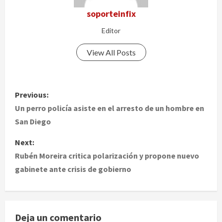
soporteinfix
Editor
View All Posts
P
Previous:
o
Un perro policía asiste en el arresto de un hombre en
San Diego
s
Next:
t
Rubén Moreira critica polarización y propone nuevo
gabinete ante crisis de gobierno
n
a
v
Deja un comentario