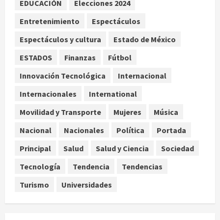
EDUCACIÓN
Elecciones 2024
Brandon Clarke por consumo de
heroína y cocaína
Entretenimiento
Espectáculos
agosto 8, 2026
3
Espectáculos y cultura
Estado de México
ESTADOS
Finanzas
Fútbol
Estados Unidos reanuda
parcialmente los envíos de
Innovación Tecnológica
Internacional
aguacate desde México
Internacionales
International
agosto 8, 2026
4
Movilidad y Transporte
Mujeres
Música
Denuncian robo de 5 mil dólares y un
Nacional
Nacionales
Política
Portada
Rolex al equipo de Junior H en el
AICM
Principal
Salud
Salud y Ciencia
Sociedad
agosto 8, 2026
5
Tecnología
Tendencia
Tendencias
Turismo
Universidades