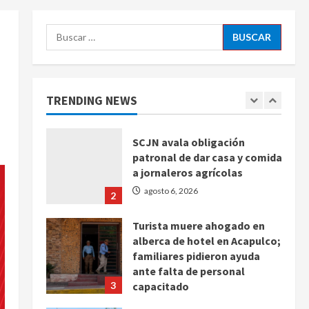
agosto 6, 2026
5
Buscar:
Sin información disponible
sobre el Aeropuerto
Internacional de la Ciudad de
México
TRENDING NEWS
1
agosto 6, 2026
SCJN avala obligación
patronal de dar casa y comida
a jornaleros agrícolas
agosto 6, 2026
2
Turista muere ahogado en
alberca de hotel en Acapulco;
familiares pidieron ayuda
ante falta de personal
3
capacitado
agosto 6, 2026