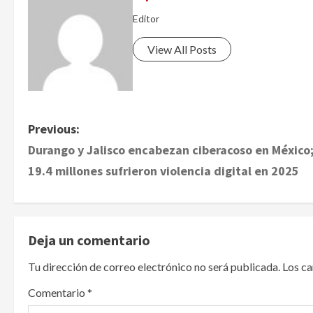
Editor
View All Posts
P
Previous:
Durango y Jalisco encabezan ciberacoso en México
o
19.4 millones sufrieron violencia digital en 2025
s
t
Deja un comentario
n
Tu dirección de correo electrónico no será publicada.
Los c
a
Comentario
*
v