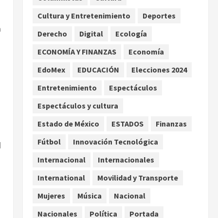
a jornaleros agrícolas
Cultura y Entretenimiento
Deportes
agosto 6, 2026
2
n
Derecho
Digital
Ecología
Turista muere ahogado en
alberca de hotel en Acapulco;
ECONOMÍA Y FINANZAS
Economía
familiares pidieron ayuda
EdoMex
EDUCACIÓN
Elecciones 2024
ante falta de personal
3
capacitado
Entretenimiento
Espectáculos
agosto 6, 2026
México gana arbitraje contra
Espectáculos y cultura
fondos de EE.UU. que
Estado de México
ESTADOS
Finanzas
reclamaban más de 219 mdd
por bonos de TV Azteca
Fútbol
Innovación Tecnológica
l
4
agosto 6, 2026
Internacional
Internacionales
Toluca golea a Seattle
International
Movilidad y Transporte
Sounders en su inicio de la
Leagues Cup 2026
Mujeres
Música
Nacional
agosto 6, 2026
5
Nacionales
Política
Portada