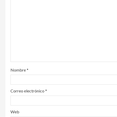
i
g
a
t
i
o
Nombre
*
n
Correo electrónico
*
Web