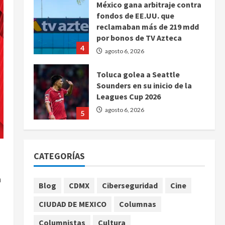
México gana arbitraje contra
fondos de EE.UU. que
reclamaban más de 219 mdd
por bonos de TV Azteca
4
agosto 6, 2026
Toluca golea a Seattle
Sounders en su inicio de la
Leagues Cup 2026
agosto 6, 2026
5
Sin información disponible
sobre el Aeropuerto
CATEGORÍAS
Internacional de la Ciudad de
México
a
1
agosto 6, 2026
Blog
CDMX
Ciberseguridad
Cine
CIUDAD DE MEXICO
Columnas
SCJN avala obligación
patronal de dar casa y comida
Columnistas
Cultura