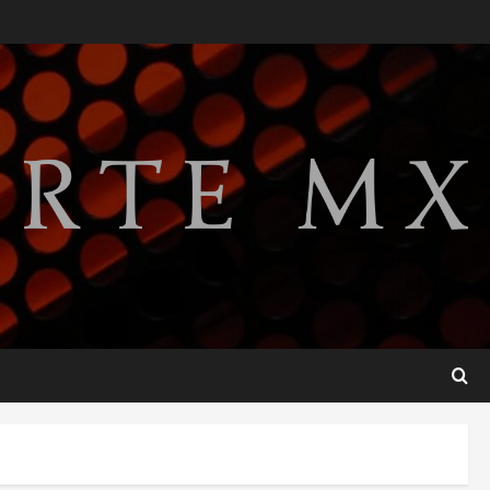
SCJN avala obligación
patronal de dar casa y comida
a jornaleros agrícolas
agosto 6, 2026
2
Turista muere ahogado en
alberca de hotel en Acapulco;
familiares pidieron ayuda
ante falta de personal
3
capacitado
agosto 6, 2026
México gana arbitraje contra
fondos de EE.UU. que
reclamaban más de 219 mdd
por bonos de TV Azteca
4
agosto 6, 2026
Toluca golea a Seattle
Sounders en su inicio de la
Leagues Cup 2026