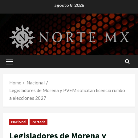
Skip
agosto 8, 2026
to
content
Primary
Menu
Home
Nacional
Legisladores de Morena y PVEM solicitan licencia rumbo
a elecciones 2027
Nacional
Portada
Legisladores de Morena y