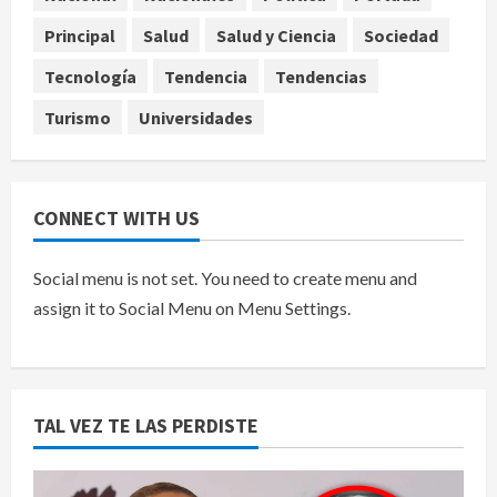
Rolex al equipo de Junior H en el
AICM
Principal
Salud
Salud y Ciencia
Sociedad
agosto 8, 2026
5
Tecnología
Tendencia
Tendencias
Turismo
Universidades
CONNECT WITH US
Social menu is not set. You need to create menu and
assign it to Social Menu on Menu Settings.
TAL VEZ TE LAS PERDISTE