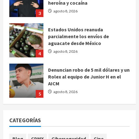
heroína y cocaína
agosto 8, 2026
3
Estados Unidos reanuda
parcialmente los envíos de
aguacate desde México
agosto 8, 2026
4
Denuncian robo de 5 mil dólares y un
Rolex al equipo de Junior H en el
AICM
agosto 8, 2026
5
EE. UU. reconoce apoyo de
Sheinbaum contra el narco pero
CATEGORÍAS
advierte que persisten desafíos
agosto 8, 2026
1
Blog
CDMX
Ciberseguridad
Cine