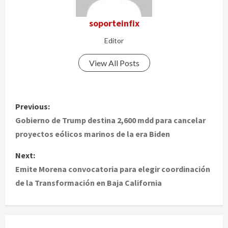
soporteinfix
Editor
View All Posts
P
Previous:
o
Gobierno de Trump destina 2,600 mdd para cancelar
proyectos eólicos marinos de la era Biden
s
Next:
t
Emite Morena convocatoria para elegir coordinación
de la Transformación en Baja California
n
a