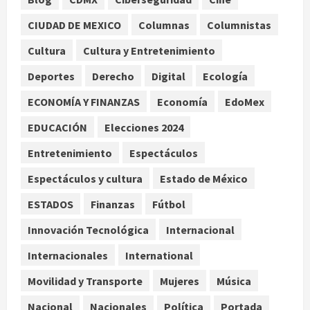
CIUDAD DE MEXICO
Columnas
Columnistas
México y Perú restablecen
relaciones diplomáticas tras cuatro
Cultura
Cultura y Entretenimiento
años de enfrentamientos
Deportes
Derecho
Digital
Ecología
agosto 8, 2026
2
ECONOMÍA Y FINANZAS
Economía
EdoMex
Declaran accidental la muerte de
EDUCACIÓN
Elecciones 2024
Brandon Clarke por consumo de
heroína y cocaína
Entretenimiento
Espectáculos
agosto 8, 2026
3
Espectáculos y cultura
Estado de México
ESTADOS
Finanzas
Fútbol
Estados Unidos reanuda
parcialmente los envíos de
Innovación Tecnológica
Internacional
aguacate desde México
Internacionales
International
agosto 8, 2026
4
Movilidad y Transporte
Mujeres
Música
Denuncian robo de 5 mil dólares y un
Nacional
Nacionales
Política
Portada