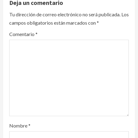
v
Deja un comentario
i
Tu dirección de correo electrónico no será publicada.
Los
campos obligatorios están marcados con
*
g
Comentario
*
a
t
i
o
n
Nombre
*