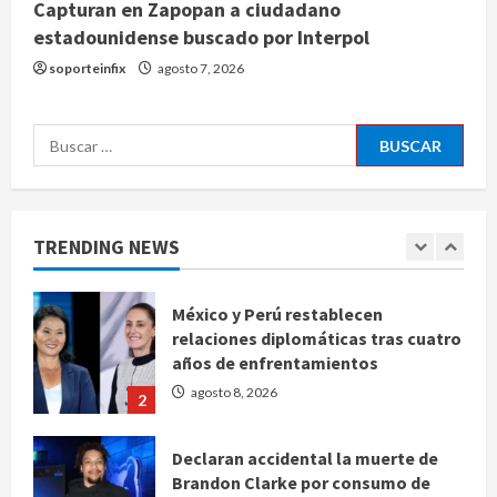
Capturan en Zapopan a ciudadano
Denuncian robo de 5 mil dólares y un
estadounidense buscado por Interpol
Rolex al equipo de Junior H en el
soporteinfix
agosto 7, 2026
AICM
agosto 8, 2026
5
Buscar:
EE. UU. reconoce apoyo de
Sheinbaum contra el narco pero
advierte que persisten desafíos
TRENDING NEWS
agosto 8, 2026
1
México y Perú restablecen
relaciones diplomáticas tras cuatro
años de enfrentamientos
agosto 8, 2026
2
Declaran accidental la muerte de
Brandon Clarke por consumo de