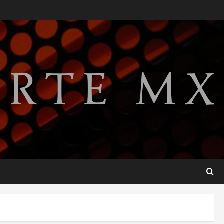
relaciones diplomáticas tras
cuatro años de
enfrentamientos
2
agosto 8, 2026
Declaran accidental la
muerte de Brandon Clarke
por consumo de heroína y
cocaína
3
agosto 8, 2026
Estados Unidos reanuda
parcialmente los envíos de
aguacate desde México
agosto 8, 2026
4
Denuncian robo de 5 mil
dólares y un Rolex al equipo
de Junior H en el AICM