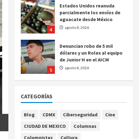
Estados Unidos reanuda
parcialmente los envíos de
aguacate desde México
agosto 8, 2026
4
Denuncian robo de 5 mil
dólares y un Rolex al equipo
de Junior H en el AICM
agosto 8, 2026
5
EE. UU. reconoce apoyo de
Sheinbaum contra el narco
CATEGORÍAS
pero advierte que persisten
desafíos
1
agosto 8, 2026
Blog
CDMX
Ciberseguridad
Cine
México y Perú restablecen
CIUDAD DE MEXICO
Columnas
relaciones diplomáticas tras
cuatro años de
Columnistas
Cultura