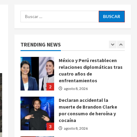
agosto 8, 2026
5
Buscar:
EE. UU. reconoce apoyo de
Sheinbaum contra el narco
pero advierte que persisten
desafíos
TRENDING NEWS
1
agosto 8, 2026
México y Perú restablecen
relaciones diplomáticas tras
cuatro años de
enfrentamientos
2
agosto 8, 2026
Declaran accidental la
muerte de Brandon Clarke
por consumo de heroína y
cocaína
3
agosto 8, 2026