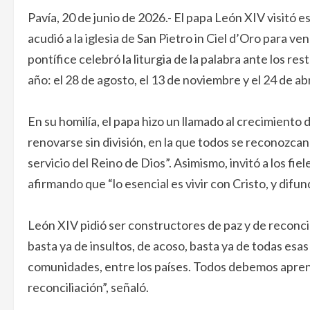
Pavía, 20 de junio de 2026.- El papa León XIV visitó es
acudió a la iglesia de San Pietro in Ciel d’Oro para v
pontífice celebró la liturgia de la palabra ante los r
año: el 28 de agosto, el 13 de noviembre y el 24 de abr
En su homilía, el papa hizo un llamado al crecimiento
renovarse sin división, en la que todos se reconozca
servicio del Reino de Dios”. Asimismo, invitó a los fie
afirmando que “lo esencial es vivir con Cristo, y difu
León XIV pidió ser constructores de paz y de reconcil
basta ya de insultos, de acoso, basta ya de todas esa
comunidades, entre los países. Todos debemos apren
reconciliación”, señaló.