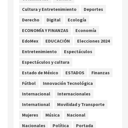
enfrentamientos
Cultura y Entretenimiento
Deportes
2
agosto 8, 2026
Derecho
Digital
Ecología
Declaran accidental la
muerte de Brandon Clarke
ECONOMÍA Y FINANZAS
Economía
por consumo de heroína y
EdoMex
EDUCACIÓN
Elecciones 2024
cocaína
3
agosto 8, 2026
Entretenimiento
Espectáculos
Espectáculos y cultura
Estados Unidos reanuda
parcialmente los envíos de
Estado de México
ESTADOS
Finanzas
aguacate desde México
Fútbol
Innovación Tecnológica
agosto 8, 2026
4
Internacional
Internacionales
Denuncian robo de 5 mil
International
Movilidad y Transporte
dólares y un Rolex al equipo
de Junior H en el AICM
Mujeres
Música
Nacional
agosto 8, 2026
5
Nacionales
Política
Portada