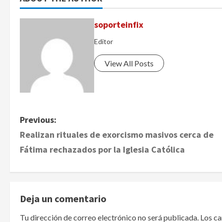
soporteinfix
Editor
View All Posts
P
Previous:
Realizan rituales de exorcismo masivos cerca de
o
Fátima rechazados por la Iglesia Católica
s
t
Deja un comentario
n
Tu dirección de correo electrónico no será publicada.
Los c