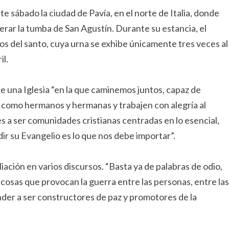
te sábado la ciudad de Pavía, en el norte de Italia, donde
enerar la tumba de San Agustín. Durante su estancia, el
estos del santo, cuya urna se exhibe únicamente tres veces al
il.
 de una Iglesia “en la que caminemos juntos, capaz de
n como hermanos y hermanas y trabajen con alegría al
les a ser comunidades cristianas centradas en lo esencial,
ndir su Evangelio es lo que nos debe importar”.
iación en varios discursos. “Basta ya de palabras de odio,
s cosas que provocan la guerra entre las personas, entre las
der a ser constructores de paz y promotores de la