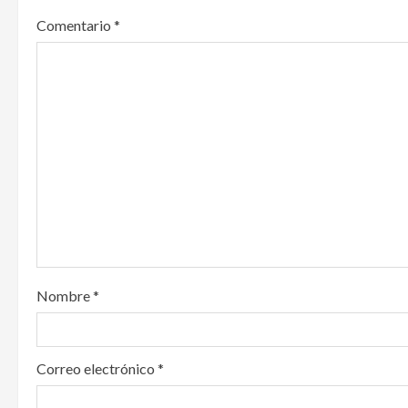
a
Comentario
*
v
i
g
a
t
i
o
Nombre
*
n
Correo electrónico
*