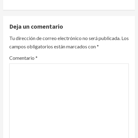
a
v
Deja un comentario
i
Tu dirección de correo electrónico no será publicada.
Los
g
campos obligatorios están marcados con
*
a
Comentario
*
t
i
o
n