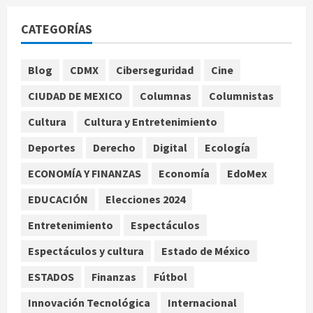
Columna cuestiona exclusión de
CATEGORÍAS
voces disidentes en debate sobre
fracking
1
agosto 10, 2026
Blog
CDMX
Ciberseguridad
Cine
Nacional
CIUDAD DE MEXICO
Columnas
Columnistas
Editorial de La Jornada: Atender las
causas de los problemas en la
Cultura
Cultura y Entretenimiento
Cuarta Transformación
Deportes
Derecho
Digital
Ecología
2
agosto 10, 2026
ECONOMÍA Y FINANZAS
Economía
EdoMex
Nacional
Grecia Quiroz abre la puerta a
EDUCACIÓN
Elecciones 2024
relación con partidos políticos en
Entretenimiento
Espectáculos
su segundo Informe
3
agosto 10, 2026
Espectáculos y cultura
Estado de México
Internacional
ESTADOS
Finanzas
Fútbol
NORAD intercepta dos aeronaves
que violaron espacio aéreo
Innovación Tecnológica
Internacional