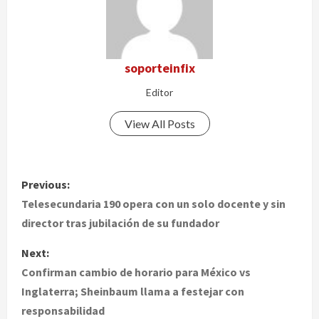
soporteinfix
Editor
View All Posts
P
Previous:
o
Telesecundaria 190 opera con un solo docente y sin
director tras jubilación de su fundador
s
Next:
t
Confirman cambio de horario para México vs
Inglaterra; Sheinbaum llama a festejar con
n
responsabilidad