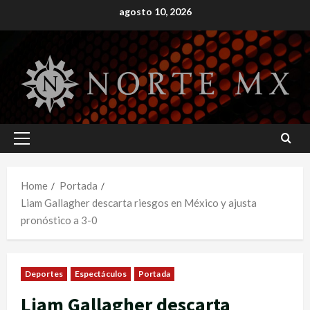
Skip
agosto 10, 2026
to
content
Primary
Menu
Home
Portada
Liam Gallagher descarta riesgos en México y ajusta
pronóstico a 3-0
Deportes
Espectáculos
Portada
Liam Gallagher descarta