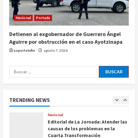
NORAD intercepta dos aeronaves
que violaron espacio aéreo
restringido sobre Bedminster
Nacional
Portada
4
agosto 10, 2026
Detienen al exgobernador de Guerrero Ángel
Nacional
Aguirre por obstrucción en el caso Ayotzinapa
Aprobación de Sheinbaum es de
72.1% en primera semana de
soporteinfix
agosto 7, 2026
agosto; 71.2% ve a padres como
responsables de menores en redes
5
Buscar:
agosto 10, 2026
Nacional
Columna cuestiona exclusión de
voces disidentes en debate sobre
fracking
TRENDING NEWS
1
agosto 10, 2026
Nacional
Editorial de La Jornada: Atender las
causas de los problemas en la
Cuarta Transformación