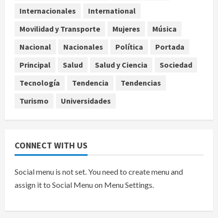
restringido sobre Bedminster
Internacionales
International
4
agosto 10, 2026
Movilidad y Transporte
Mujeres
Música
Nacional
Aprobación de Sheinbaum es de
Nacional
Nacionales
Política
Portada
72.1% en primera semana de
Principal
Salud
Salud y Ciencia
Sociedad
agosto; 71.2% ve a padres como
responsables de menores en redes
5
Tecnología
Tendencia
Tendencias
agosto 10, 2026
Turismo
Universidades
CONNECT WITH US
Social menu is not set. You need to create menu and
assign it to Social Menu on Menu Settings.