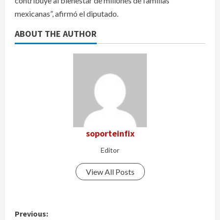
contribuye al bienestar de millones de familias
mexicanas”, afirmó el diputado.
ABOUT THE AUTHOR
soporteinfix
Editor
View All Posts
P
Previous: