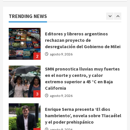
deja 27 heridos en Altea, España
agosto 9, 2026
TRENDING NEWS
1
Editores y libreros argentinos
rechazan proyecto de
desregulación del Gobierno de Milei
agosto 9, 2026
2
SMN pronostica lluvias muy fuertes
en el norte y centro, y calor
extremo superior a 45 °C en Baja
California
3
agosto 9, 2026
Enrique Serna presenta ‘El dios
hambriento’, novela sobre Tlacaélel
y el poder prehispánico
agosto 9, 2026