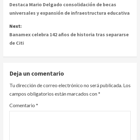
o
Destaca Mario Delgado consolidación de becas
universales y expansión de infraestructura educativa
s
Next:
t
Banamex celebra 142 años de historia tras separarse
de Citi
n
a
v
Deja un comentario
i
Tu dirección de correo electrónico no será publicada.
Los
campos obligatorios están marcados con
*
g
Comentario
*
a
t
i