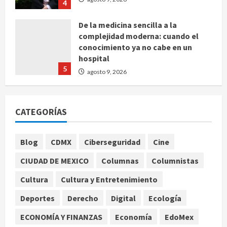
4
De la medicina sencilla a la
complejidad moderna: cuando el
conocimiento ya no cabe en un
hospital
5
agosto 9, 2026
Fallo en espectáculo pirotécnico
CATEGORÍAS
deja 27 heridos en Altea, España
agosto 9, 2026
1
Blog
CDMX
Ciberseguridad
Cine
CIUDAD DE MEXICO
Columnas
Columnistas
Editores y libreros argentinos
rechazan proyecto de
Cultura
Cultura y Entretenimiento
desregulación del Gobierno de Milei
Deportes
Derecho
Digital
Ecología
agosto 9, 2026
2
ECONOMÍA Y FINANZAS
Economía
EdoMex
SMN pronostica lluvias muy fuertes