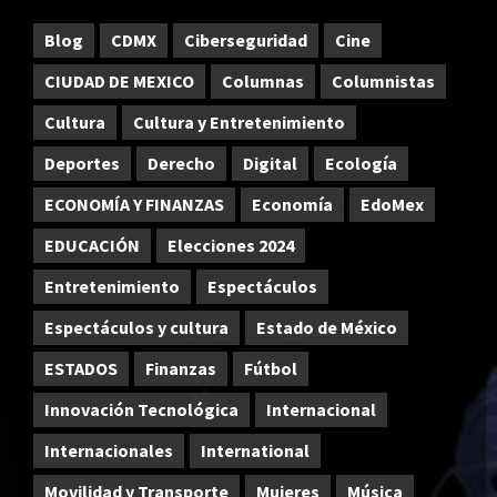
Blog
CDMX
Ciberseguridad
Cine
CIUDAD DE MEXICO
Columnas
Columnistas
Cultura
Cultura y Entretenimiento
Deportes
Derecho
Digital
Ecología
ECONOMÍA Y FINANZAS
Economía
EdoMex
EDUCACIÓN
Elecciones 2024
Entretenimiento
Espectáculos
Espectáculos y cultura
Estado de México
ESTADOS
Finanzas
Fútbol
Innovación Tecnológica
Internacional
Internacionales
International
Movilidad y Transporte
Mujeres
Música