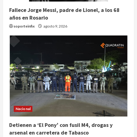
Fallece Jorge Messi, padre de Lionel, a los 68
años en Rosario
soporteinfix
agosto 9, 2026
Nacional
Editores y libreros argentinos
rechazan proyecto de
desregulación del Gobierno de Milei
Detienen a ‘El Pony’ con fusil M4, drogas y
arsenal en carretera de Tabasco
agosto 9, 2026
2