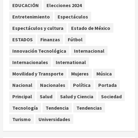
en el norte y centro, y calor
EDUCACIÓN
Elecciones 2024
extremo superior a 45 °C en Baja
Entretenimiento
Espectáculos
California
3
agosto 9, 2026
Espectáculos y cultura
Estado de México
ESTADOS
Finanzas
Fútbol
Enrique Serna presenta ‘El dios
hambriento’, novela sobre Tlacaélel
Innovación Tecnológica
Internacional
y el poder prehispánico
Internacionales
International
agosto 9, 2026
4
Movilidad y Transporte
Mujeres
Música
De la medicina sencilla a la
complejidad moderna: cuando el
Nacional
Nacionales
Política
Portada
conocimiento ya no cabe en un
Principal
Salud
Salud y Ciencia
Sociedad
hospital
5
agosto 9, 2026
Tecnología
Tendencia
Tendencias
Turismo
Universidades