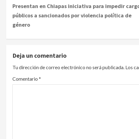
Presentan en Chiapas iniciativa para impedir carg
o
públicos a sancionados por violencia política de
s
género
t
n
Deja un comentario
a
Tu dirección de correo electrónico no será publicada.
Los c
v
Comentario
*
i
g
a
t