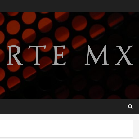
México Sub-20 derrota a
Canadá y avanza a la final del
Premundial Concacaf
agosto 8, 2026
2
Defunciones en México bajan
en 2025 a niveles previos a la
pandemia, señala Inegi
agosto 8, 2026
3
Pronostican victoria 3-1 de
América Femenil sobre Cruz
Azul en la Jornada 2
agosto 8, 2026
4
De la Espriella pronuncia su
primer discurso como
presidente de Colombia con