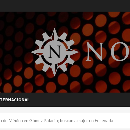
NTERNACIONAL
do de México en Gómez Palacio; buscan a mujer en Ensenada