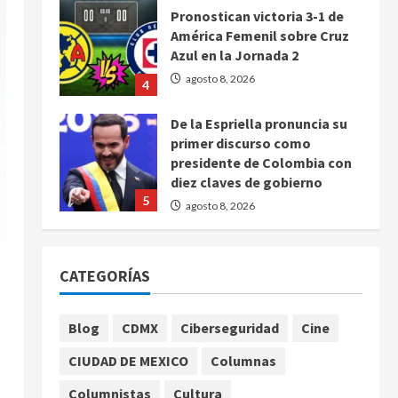
Pronostican victoria 3-1 de
América Femenil sobre Cruz
Azul en la Jornada 2
agosto 8, 2026
4
De la Espriella pronuncia su
primer discurso como
presidente de Colombia con
diez claves de gobierno
5
agosto 8, 2026
Muere a los 26 años Sydney
Towle, influencer que
CATEGORÍAS
documentó su lucha contra el
cáncer
1
agosto 8, 2026
Blog
CDMX
Ciberseguridad
Cine
CIUDAD DE MEXICO
Columnas
México Sub-20 derrota a
Canadá y avanza a la final del
Columnistas
Cultura