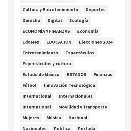
Premundial Concacaf
Cultura y Entretenimiento
Deportes
agosto 8, 2026
2
Derecho
Digital
Ecología
Defunciones en México bajan
ECONOMÍA Y FINANZAS
Economía
en 2025 a niveles previos a la
pandemia, señala Inegi
EdoMex
EDUCACIÓN
Elecciones 2024
agosto 8, 2026
3
Entretenimiento
Espectáculos
Espectáculos y cultura
Pronostican victoria 3-1 de
América Femenil sobre Cruz
Estado de México
ESTADOS
Finanzas
Azul en la Jornada 2
Fútbol
Innovación Tecnológica
agosto 8, 2026
4
Internacional
Internacionales
De la Espriella pronuncia su
primer discurso como
International
Movilidad y Transporte
presidente de Colombia con
Mujeres
Música
Nacional
diez claves de gobierno
5
agosto 8, 2026
Nacionales
Política
Portada