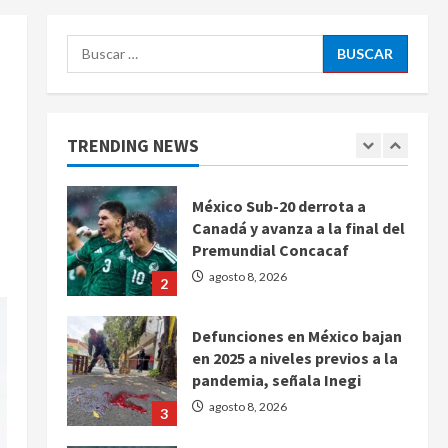
diez claves de gobierno
5
agosto 8, 2026
Buscar:
Muere a los 26 años Sydney
Towle, influencer que
documentó su lucha contra el
cáncer
TRENDING NEWS
1
agosto 8, 2026
México Sub-20 derrota a
Canadá y avanza a la final del
Premundial Concacaf
agosto 8, 2026
2
Defunciones en México bajan
en 2025 a niveles previos a la
pandemia, señala Inegi
agosto 8, 2026
3