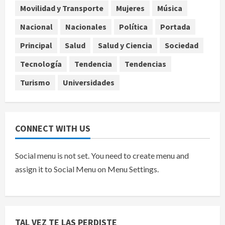
Movilidad y Transporte
Mujeres
Música
Denuncian robo de 5 mil dólares y un
Nacional
Nacionales
Política
Portada
Rolex al equipo de Junior H en el
AICM
Principal
Salud
Salud y Ciencia
Sociedad
agosto 8, 2026
5
Tecnología
Tendencia
Tendencias
Turismo
Universidades
CONNECT WITH US
Social menu is not set. You need to create menu and
assign it to Social Menu on Menu Settings.
TAL VEZ TE LAS PERDISTE