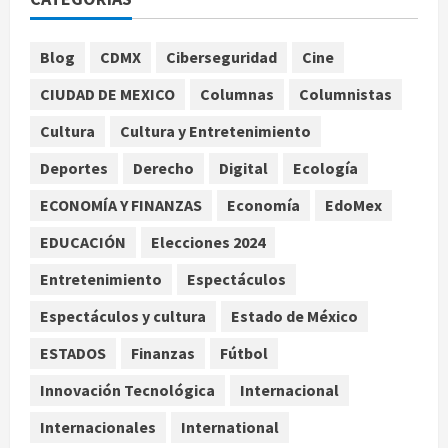
advierte que persisten desafíos
agosto 8, 2026
1
Blog
CDMX
Ciberseguridad
Cine
CIUDAD DE MEXICO
Columnas
Columnistas
México y Perú restablecen
relaciones diplomáticas tras cuatro
Cultura
Cultura y Entretenimiento
años de enfrentamientos
Deportes
Derecho
Digital
Ecología
agosto 8, 2026
2
ECONOMÍA Y FINANZAS
Economía
EdoMex
Declaran accidental la muerte de
EDUCACIÓN
Elecciones 2024
Brandon Clarke por consumo de
heroína y cocaína
Entretenimiento
Espectáculos
agosto 8, 2026
3
Espectáculos y cultura
Estado de México
ESTADOS
Finanzas
Fútbol
Estados Unidos reanuda
parcialmente los envíos de
Innovación Tecnológica
Internacional
aguacate desde México
Internacionales
International
agosto 8, 2026
4