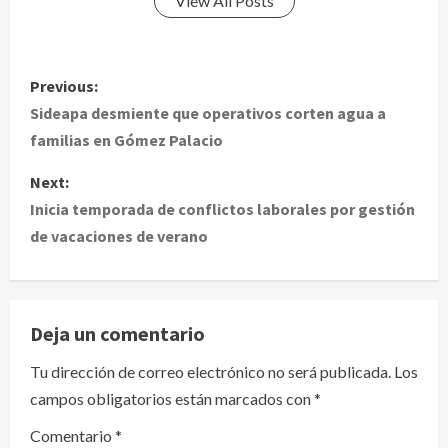
View All Posts
P
Previous:
o
Sideapa desmiente que operativos corten agua a
familias en Gómez Palacio
s
Next:
t
Inicia temporada de conflictos laborales por gestión
de vacaciones de verano
n
a
v
Deja un comentario
i
Tu dirección de correo electrónico no será publicada.
Los
campos obligatorios están marcados con
*
g
Comentario
*