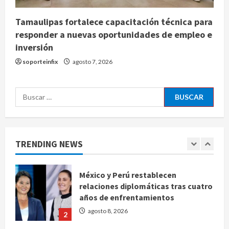
agosto 8, 2026
4
Tamaulipas fortalece capacitación técnica para
responder a nuevas oportunidades de empleo e
Denuncian robo de 5 mil dólares y un
inversión
Rolex al equipo de Junior H en el
soporteinfix
agosto 7, 2026
AICM
agosto 8, 2026
5
Buscar:
EE. UU. reconoce apoyo de
Sheinbaum contra el narco pero
advierte que persisten desafíos
TRENDING NEWS
agosto 8, 2026
1
México y Perú restablecen
relaciones diplomáticas tras cuatro
años de enfrentamientos
agosto 8, 2026
2