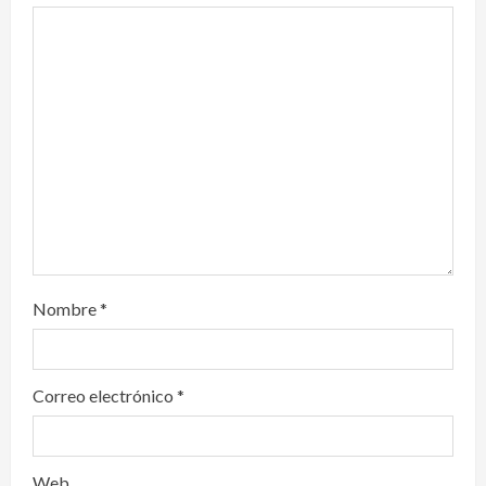
a
t
i
o
n
Nombre
*
Correo electrónico
*
Web