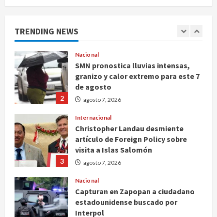
Michoacán intensifica combate a la
extorsión en zona aguacatera y
Tierra Caliente
TRENDING NEWS
1
agosto 7, 2026
Nacional
SMN pronostica lluvias intensas,
granizo y calor extremo para este 7
de agosto
2
agosto 7, 2026
Internacional
Christopher Landau desmiente
artículo de Foreign Policy sobre
visita a Islas Salomón
3
agosto 7, 2026
Nacional
Capturan en Zapopan a ciudadano
estadounidense buscado por
Interpol