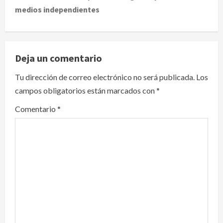
medios independientes
n
a
v
Deja un comentario
i
Tu dirección de correo electrónico no será publicada.
Los
campos obligatorios están marcados con
*
g
Comentario
*
a
t
i
o
n