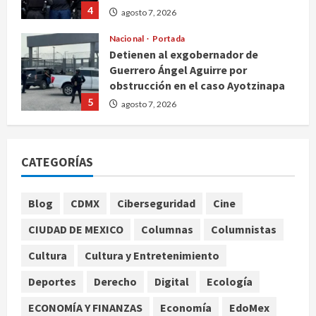
4
agosto 7, 2026
Nacional
Portada
Detienen al exgobernador de
Guerrero Ángel Aguirre por
obstrucción en el caso Ayotzinapa
5
agosto 7, 2026
Nacional
Michoacán intensifica combate a la
CATEGORÍAS
extorsión en zona aguacatera y
Tierra Caliente
1
agosto 7, 2026
Blog
CDMX
Ciberseguridad
Cine
Nacional
CIUDAD DE MEXICO
Columnas
Columnistas
SMN pronostica lluvias intensas,
granizo y calor extremo para este 7
Cultura
Cultura y Entretenimiento
de agosto
Deportes
Derecho
Digital
Ecología
2
agosto 7, 2026
ECONOMÍA Y FINANZAS
Economía
EdoMex
Internacional