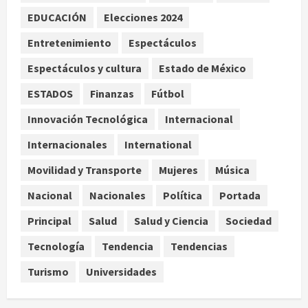
Christopher Landau desmiente
EDUCACIÓN
Elecciones 2024
artículo de Foreign Policy sobre
Entretenimiento
Espectáculos
visita a Islas Salomón
3
agosto 7, 2026
Espectáculos y cultura
Estado de México
Nacional
ESTADOS
Finanzas
Fútbol
Capturan en Zapopan a ciudadano
estadounidense buscado por
Innovación Tecnológica
Internacional
Interpol
Internacionales
International
4
agosto 7, 2026
Movilidad y Transporte
Mujeres
Música
Nacional
Portada
Detienen al exgobernador de
Nacional
Nacionales
Política
Portada
Guerrero Ángel Aguirre por
Principal
Salud
Salud y Ciencia
Sociedad
obstrucción en el caso Ayotzinapa
5
agosto 7, 2026
Tecnología
Tendencia
Tendencias
Turismo
Universidades