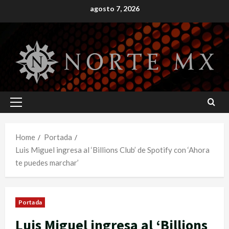
Skip
agosto 7, 2026
to
content
Primary
Menu
Home
Portada
Luis Miguel ingresa al ‘Billions Club’ de Spotify con ‘Ahora
te puedes marchar’
Portada
Luis Miguel ingresa al ‘Billions