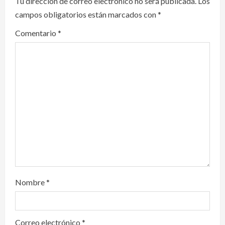
i
Tu dirección de correo electrónico no será publicada.
Los
campos obligatorios están marcados con
*
g
Comentario
*
a
t
i
o
n
Nombre
*
Correo electrónico
*