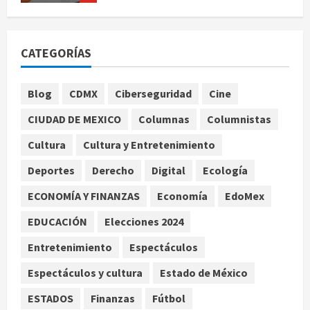
EE. UU. reconoce apoyo de
Sheinbaum contra el narco pero
CATEGORÍAS
advierte que persisten desafíos
agosto 8, 2026
1
Blog
CDMX
Ciberseguridad
Cine
CIUDAD DE MEXICO
Columnas
Columnistas
México y Perú restablecen
relaciones diplomáticas tras cuatro
Cultura
Cultura y Entretenimiento
años de enfrentamientos
Deportes
Derecho
Digital
Ecología
agosto 8, 2026
2
ECONOMÍA Y FINANZAS
Economía
EdoMex
Declaran accidental la muerte de
EDUCACIÓN
Elecciones 2024
Brandon Clarke por consumo de
heroína y cocaína
Entretenimiento
Espectáculos
agosto 8, 2026
3
Espectáculos y cultura
Estado de México
ESTADOS
Finanzas
Fútbol
Estados Unidos reanuda