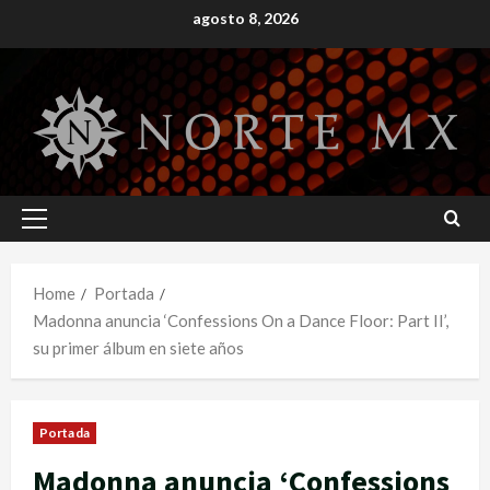
Skip
agosto 8, 2026
to
content
Primary
Menu
Home
Portada
Madonna anuncia ‘Confessions On a Dance Floor: Part II’,
su primer álbum en siete años
Portada
Madonna anuncia ‘Confessions