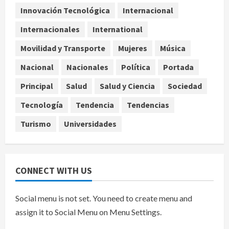
parcialmente los envíos de
Innovación Tecnológica
Internacional
aguacate desde México
Internacionales
International
agosto 8, 2026
4
Movilidad y Transporte
Mujeres
Música
Denuncian robo de 5 mil dólares y un
Nacional
Nacionales
Política
Portada
Rolex al equipo de Junior H en el
AICM
Principal
Salud
Salud y Ciencia
Sociedad
agosto 8, 2026
5
Tecnología
Tendencia
Tendencias
Turismo
Universidades
CONNECT WITH US
Social menu is not set. You need to create menu and
assign it to Social Menu on Menu Settings.