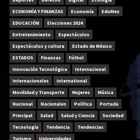
ECONOMÍA Y FINANZAS
Economía
EdoMex
EDUCACIÓN
Elecciones 2024
Entretenimiento
Espectáculos
Espectáculos y cultura
Estado de México
ESTADOS
Finanzas
Fútbol
Innovación Tecnológica
Internacional
Internacionales
International
Movilidad y Transporte
Mujeres
Música
Nacional
Nacionales
Política
Portada
Principal
Salud
Salud y Ciencia
Sociedad
Tecnología
Tendencia
Tendencias
Turismo
Universidades