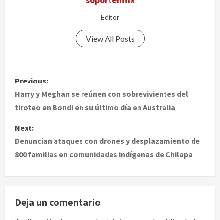
soporteinfix
Editor
View All Posts
P
Previous:
o
Harry y Meghan se reúnen con sobrevivientes del
tiroteo en Bondi en su último día en Australia
s
Next:
t
Denuncian ataques con drones y desplazamiento de
800 familias en comunidades indígenas de Chilapa
n
a
v
Deja un comentario