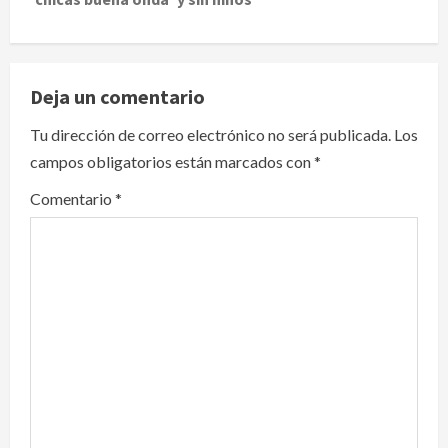
n
a
v
Deja un comentario
i
Tu dirección de correo electrónico no será publicada.
Los
campos obligatorios están marcados con
*
g
Comentario
*
a
t
i
o
n