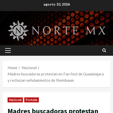
Skip
agosto 10, 2026
to
content
Primary
Menu
Home
Nacional
Madres buscadoras protestan en Fan Fest de Guadalajara
y rechazan señalamientos de Sheinbaum
Nacional
Portada
Madres buscadoras protestan