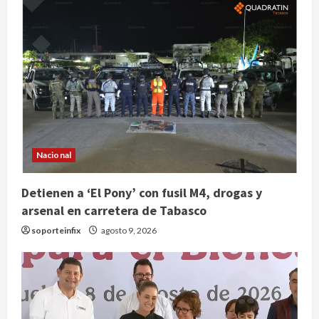
Nacional
Claudia Sheinbaum decreta Jornada
de Reforestación cada segundo
domingo de agosto
Detienen a ‘El Pony’ con fusil M4, drogas y
arsenal en carretera de Tabasco
agosto 10, 2026
2
soporteinfix
agosto 9, 2026
Reflexionan sobre el derecho a la
ciudad y la resistencia desde el
barrio
agosto 10, 2026
3