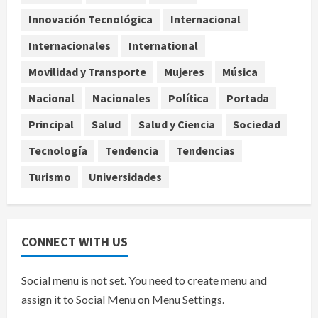
mariposas y aves tras convertirse
Innovación Tecnológica
Internacional
en espacio polinizador
Internacionales
International
agosto 10, 2026
4
Movilidad y Transporte
Mujeres
Música
Planta Tecolote-La Gloria recibió
Nacional
Nacionales
Política
Portada
tres veces fondos internacionales y
sigue sin concretarse
Principal
Salud
Salud y Ciencia
Sociedad
agosto 10, 2026
5
Tecnología
Tendencia
Tendencias
Turismo
Universidades
CONNECT WITH US
Social menu is not set. You need to create menu and
assign it to Social Menu on Menu Settings.