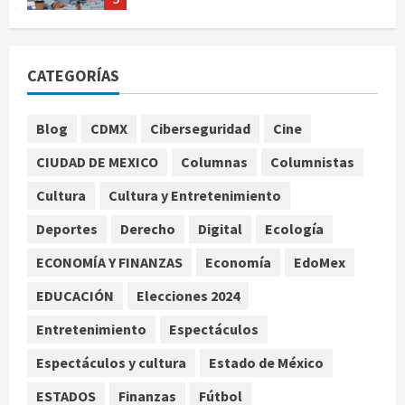
Se registran 43 mil 619 aspirantes
para el examen de ingreso a la
CATEGORÍAS
UNAM
agosto 10, 2026
1
Blog
CDMX
Ciberseguridad
Cine
CIUDAD DE MEXICO
Columnas
Columnistas
Claudia Sheinbaum decreta Jornada
de Reforestación cada segundo
Cultura
Cultura y Entretenimiento
domingo de agosto
Deportes
Derecho
Digital
Ecología
agosto 10, 2026
2
ECONOMÍA Y FINANZAS
Economía
EdoMex
Reflexionan sobre el derecho a la
EDUCACIÓN
Elecciones 2024
ciudad y la resistencia desde el
barrio
Entretenimiento
Espectáculos
agosto 10, 2026
3
Espectáculos y cultura
Estado de México
ESTADOS
Finanzas
Fútbol
Jardín Hidalgo de Coyoacán atrae