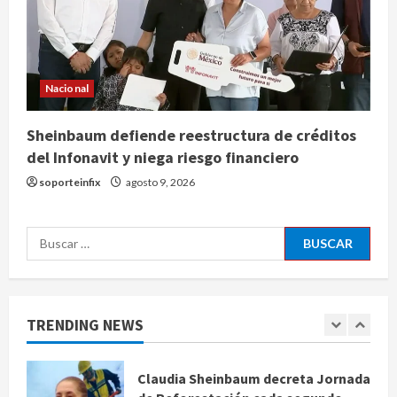
Jardín Hidalgo de Coyoacán atrae
mariposas y aves tras convertirse
en espacio polinizador
Nacional
agosto 10, 2026
4
Sheinbaum defiende reestructura de créditos
Planta Tecolote-La Gloria recibió
del Infonavit y niega riesgo financiero
tres veces fondos internacionales y
soporteinfix
agosto 9, 2026
sigue sin concretarse
agosto 10, 2026
5
Buscar:
Se registran 43 mil 619 aspirantes
para el examen de ingreso a la
UNAM
TRENDING NEWS
agosto 10, 2026
1
Claudia Sheinbaum decreta Jornada