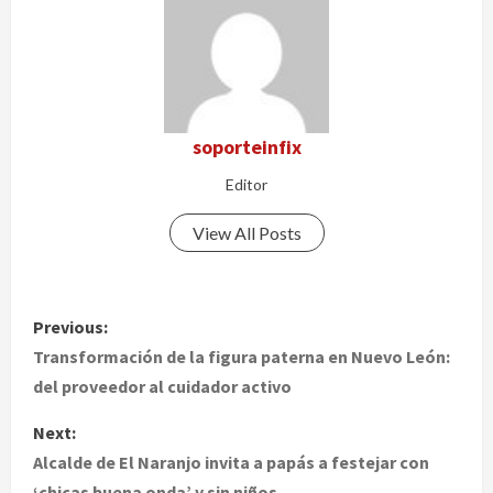
soporteinfix
Editor
View All Posts
P
Previous:
o
Transformación de la figura paterna en Nuevo León:
del proveedor al cuidador activo
s
Next:
t
Alcalde de El Naranjo invita a papás a festejar con
‘chicas buena onda’ y sin niños