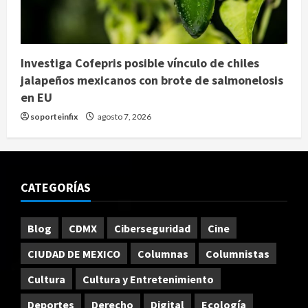
Investiga Cofepris posible vínculo de chiles
jalapeños mexicanos con brote de salmonelosis
en EU
soporteinfix
agosto 7, 2026
CATEGORÍAS
Blog
CDMX
Ciberseguridad
Cine
CIUDAD DE MEXICO
Columnas
Columnistas
Cultura
Cultura y Entretenimiento
Deportes
Derecho
Digital
Ecología