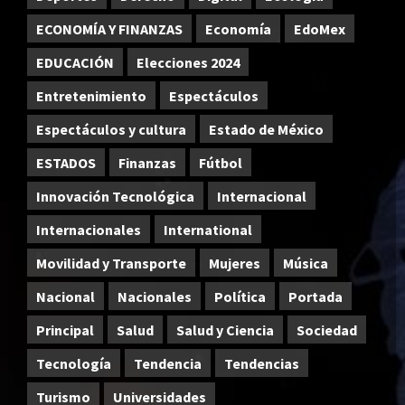
ECONOMÍA Y FINANZAS
Economía
EdoMex
EDUCACIÓN
Elecciones 2024
Entretenimiento
Espectáculos
Espectáculos y cultura
Estado de México
ESTADOS
Finanzas
Fútbol
Innovación Tecnológica
Internacional
Internacionales
International
Movilidad y Transporte
Mujeres
Música
Nacional
Nacionales
Política
Portada
Principal
Salud
Salud y Ciencia
Sociedad
Tecnología
Tendencia
Tendencias
Turismo
Universidades