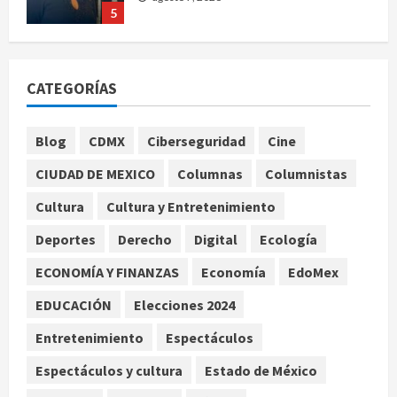
5
Charlotte FC vs Atlas: Fecha,
horario y canal para ver el partido
CATEGORÍAS
de la Leagues Cup 2026
agosto 7, 2026
1
Blog
CDMX
Ciberseguridad
Cine
CIUDAD DE MEXICO
Columnas
Columnistas
Colombia despide al gobierno de
Gustavo Petro tras cuatro años de
Cultura
Cultura y Entretenimiento
promesas de cambio
Deportes
Derecho
Digital
Ecología
agosto 7, 2026
2
ECONOMÍA Y FINANZAS
Economía
EdoMex
Hijos de presidentes bajo escrutinio
EDUCACIÓN
Elecciones 2024
institucional en Brasil, Guinea
Ecuatorial, Angola y EE.UU.
Entretenimiento
Espectáculos
agosto 7, 2026
3
Espectáculos y cultura
Estado de México