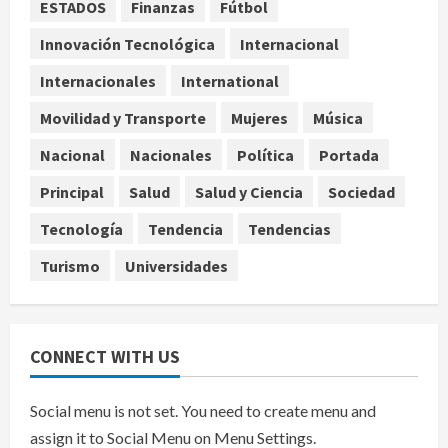
ESTADOS
Finanzas
Fútbol
Investiga Cofepris posible vínculo
de chiles jalapeños mexicanos con
Innovación Tecnológica
Internacional
brote de salmonelosis en EU
Internacionales
International
agosto 7, 2026
4
Movilidad y Transporte
Mujeres
Música
Ángela Buitrago señala videos
Nacional
Nacionales
Política
Portada
ocultados en el caso Ayotzinapa
Principal
Salud
Salud y Ciencia
Sociedad
agosto 7, 2026
5
Tecnología
Tendencia
Tendencias
Turismo
Universidades
CONNECT WITH US
Social menu is not set. You need to create menu and
assign it to Social Menu on Menu Settings.