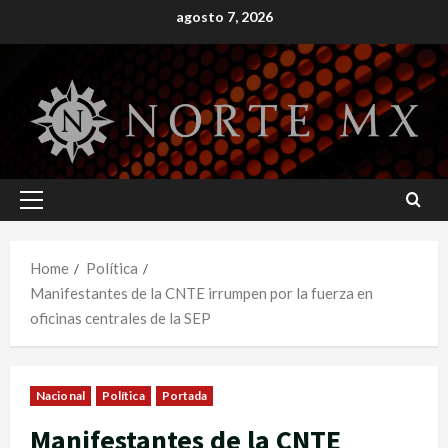
Skip
agosto 7, 2026
to
content
Primary
Menu
Home
Política
Manifestantes de la CNTE irrumpen por la fuerza en
oficinas centrales de la SEP
Nacional
Política
Portada
Manifestantes de la CNTE