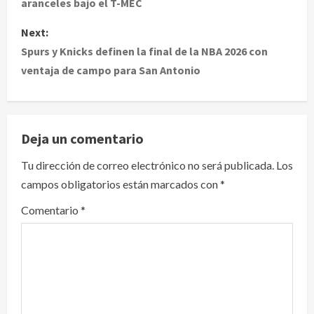
aranceles bajo el T-MEC
s
Next:
t
Spurs y Knicks definen la final de la NBA 2026 con
ventaja de campo para San Antonio
n
a
v
Deja un comentario
i
Tu dirección de correo electrónico no será publicada.
Los
campos obligatorios están marcados con
*
g
Comentario
*
a
t
i
o