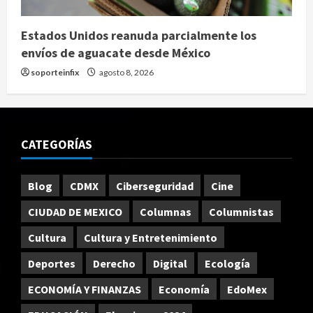
Estados Unidos reanuda parcialmente los
envíos de aguacate desde México
soporteinfix
agosto 8, 2026
CATEGORÍAS
Blog
CDMX
Ciberseguridad
Cine
CIUDAD DE MEXICO
Columnas
Columnistas
Cultura
Cultura y Entretenimiento
Deportes
Derecho
Digital
Ecología
ECONOMÍA Y FINANZAS
Economía
EdoMex