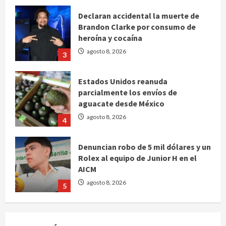
Brandon Clarke por consumo de
heroína y cocaína
agosto 8, 2026
3
Estados Unidos reanuda
parcialmente los envíos de
aguacate desde México
agosto 8, 2026
4
Denuncian robo de 5 mil dólares y un
Rolex al equipo de Junior H en el
AICM
agosto 8, 2026
5
EE. UU. reconoce apoyo de
Sheinbaum contra el narco pero
advierte que persisten desafíos
agosto 8, 2026