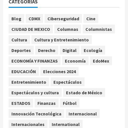
1
CATEGORÍAS
México y Perú restablecen
Blog
CDMX
Ciberseguridad
Cine
relaciones diplomáticas tras cuatro
años de enfrentamientos
CIUDAD DE MEXICO
Columnas
Columnistas
agosto 8, 2026
2
Cultura
Cultura y Entretenimiento
Deportes
Derecho
Digital
Ecología
Declaran accidental la muerte de
Brandon Clarke por consumo de
ECONOMÍA Y FINANZAS
Economía
EdoMex
heroína y cocaína
EDUCACIÓN
Elecciones 2024
agosto 8, 2026
3
Entretenimiento
Espectáculos
Estados Unidos reanuda
Espectáculos y cultura
Estado de México
parcialmente los envíos de
aguacate desde México
ESTADOS
Finanzas
Fútbol
agosto 8, 2026
4
Innovación Tecnológica
Internacional
Internacionales
International
Denuncian robo de 5 mil dólares y un