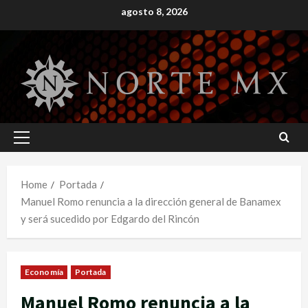
Skip
agosto 8, 2026
to
content
Primary
Menu
Home
Portada
Manuel Romo renuncia a la dirección general de Banamex
y será sucedido por Edgardo del Rincón
Economía
Portada
Manuel Romo renuncia a la