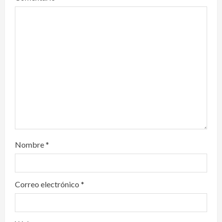
t
i
o
n
Nombre
*
Correo electrónico
*