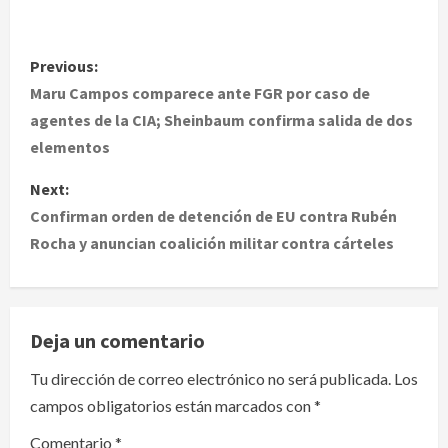
P
Previous:
o
Maru Campos comparece ante FGR por caso de
agentes de la CIA; Sheinbaum confirma salida de dos
s
elementos
t
Next:
Confirman orden de detención de EU contra Rubén
n
Rocha y anuncian coalición militar contra cárteles
a
v
Deja un comentario
i
Tu dirección de correo electrónico no será publicada.
Los
g
campos obligatorios están marcados con
*
a
Comentario
*