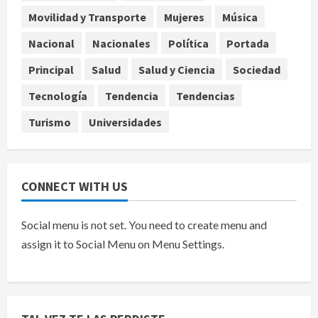
Rolex al equipo de Junior H en el
Movilidad y Transporte
Mujeres
Música
AICM
Nacional
Nacionales
Política
Portada
agosto 8, 2026
5
Principal
Salud
Salud y Ciencia
Sociedad
Tecnología
Tendencia
Tendencias
Turismo
Universidades
CONNECT WITH US
Social menu is not set. You need to create menu and
assign it to Social Menu on Menu Settings.