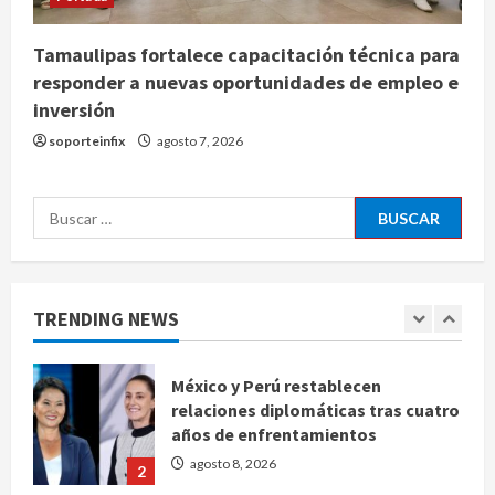
Denuncian robo de 5 mil dólares y un
Tamaulipas fortalece capacitación técnica para
Rolex al equipo de Junior H en el
responder a nuevas oportunidades de empleo e
AICM
inversión
agosto 8, 2026
5
soporteinfix
agosto 7, 2026
EE. UU. reconoce apoyo de
Buscar:
Sheinbaum contra el narco pero
advierte que persisten desafíos
agosto 8, 2026
1
TRENDING NEWS
México y Perú restablecen
relaciones diplomáticas tras cuatro
años de enfrentamientos
agosto 8, 2026
2
Declaran accidental la muerte de