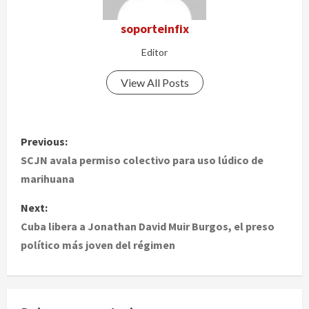
soporteinfix
Editor
View All Posts
P
Previous:
o
SCJN avala permiso colectivo para uso lúdico de
marihuana
s
Next:
t
Cuba libera a Jonathan David Muir Burgos, el preso
político más joven del régimen
n
a