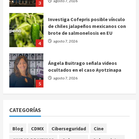
agosto 7, 2026
3
Investiga Cofepris posible vínculo
de chiles jalapeños mexicanos con
brote de salmonelosis en EU
agosto 7, 2026
4
Ángela Buitrago señala videos
ocultados en el caso Ayotzinapa
agosto 7, 2026
5
Charlotte FC vs Atlas: Fecha,
horario y canal para ver el partido
CATEGORÍAS
de la Leagues Cup 2026
agosto 7, 2026
1
Blog
CDMX
Ciberseguridad
Cine