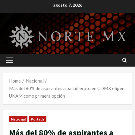
Skip
agosto 7, 2026
to
content
Primary
Menu
Home
Nacional
Más del 80% de aspirantes a bachillerato en CDMX eligen
UNAM como primera opción
Nacional
Portada
Más del 80% de aspirantes a