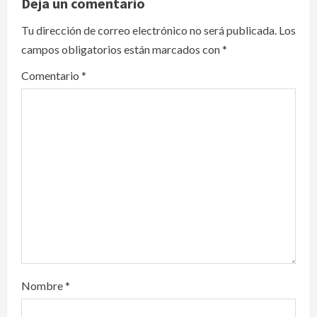
v
Deja un comentario
i
Tu dirección de correo electrónico no será publicada.
Los
campos obligatorios están marcados con
*
g
Comentario
*
a
t
i
o
n
Nombre
*