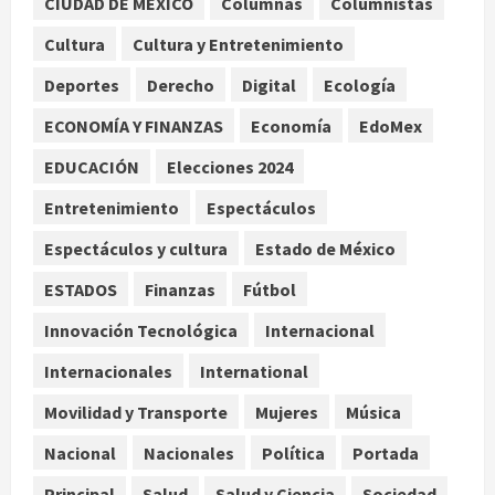
CIUDAD DE MEXICO
Columnas
Columnistas
Colombia despide al gobierno de
Gustavo Petro tras cuatro años de
Cultura
Cultura y Entretenimiento
promesas de cambio
Deportes
Derecho
Digital
Ecología
agosto 7, 2026
2
ECONOMÍA Y FINANZAS
Economía
EdoMex
Hijos de presidentes bajo escrutinio
EDUCACIÓN
Elecciones 2024
institucional en Brasil, Guinea
Ecuatorial, Angola y EE.UU.
Entretenimiento
Espectáculos
agosto 7, 2026
3
Espectáculos y cultura
Estado de México
ESTADOS
Finanzas
Fútbol
Investiga Cofepris posible vínculo
de chiles jalapeños mexicanos con
Innovación Tecnológica
Internacional
brote de salmonelosis en EU
Internacionales
International
agosto 7, 2026
4
Movilidad y Transporte
Mujeres
Música
Ángela Buitrago señala videos
Nacional
Nacionales
Política
Portada
ocultados en el caso Ayotzinapa
Principal
Salud
Salud y Ciencia
Sociedad