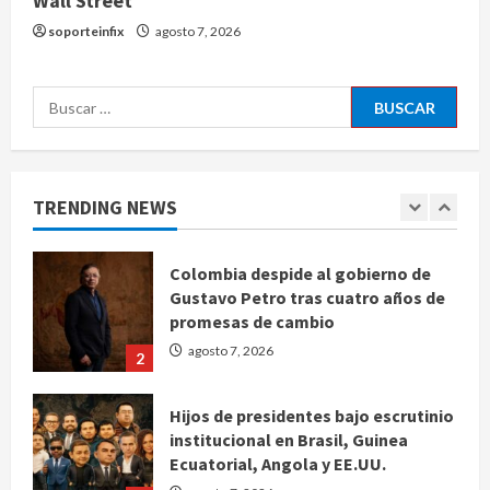
Wall Street
Ángela Buitrago señala videos
ocultados en el caso Ayotzinapa
soporteinfix
agosto 7, 2026
agosto 7, 2026
5
Buscar:
Charlotte FC vs Atlas: Fecha,
horario y canal para ver el partido
de la Leagues Cup 2026
TRENDING NEWS
agosto 7, 2026
1
Colombia despide al gobierno de
Gustavo Petro tras cuatro años de
promesas de cambio
agosto 7, 2026
2
Hijos de presidentes bajo escrutinio
institucional en Brasil, Guinea
Ecuatorial, Angola y EE.UU.