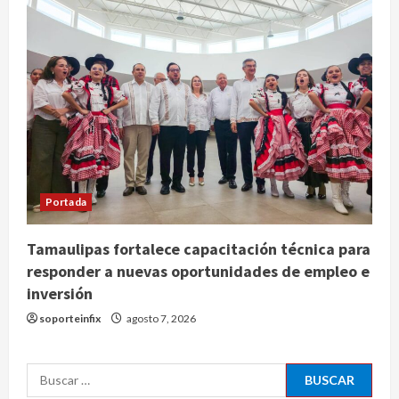
Declaran accidental la muerte de
Brandon Clarke por consumo de
heroína y cocaína
agosto 8, 2026
3
Estados Unidos reanuda
parcialmente los envíos de
aguacate desde México
agosto 8, 2026
Portada
4
Tamaulipas fortalece capacitación técnica para
Denuncian robo de 5 mil dólares y un
Rolex al equipo de Junior H en el
responder a nuevas oportunidades de empleo e
AICM
inversión
agosto 8, 2026
5
soporteinfix
agosto 7, 2026
EE. UU. reconoce apoyo de
Buscar:
Sheinbaum contra el narco pero