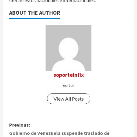
464 arrestos nacionales e internacionales.
ABOUT THE AUTHOR
soporteinfix
Editor
View All Posts
P
Previous:
o
Gobierno de Venezuela suspende traslado de