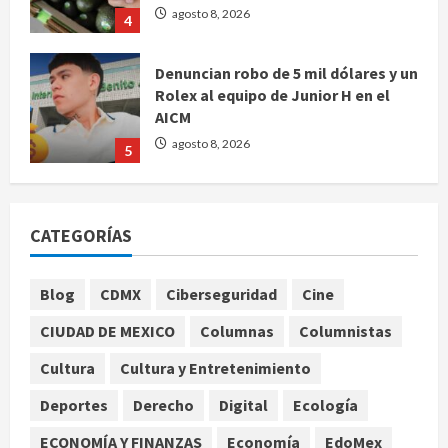
Denuncian robo de 5 mil dólares y un
Rolex al equipo de Junior H en el
AICM
agosto 8, 2026
5
EE. UU. reconoce apoyo de
Sheinbaum contra el narco pero
advierte que persisten desafíos
CATEGORÍAS
agosto 8, 2026
1
Blog
CDMX
Ciberseguridad
Cine
México y Perú restablecen
relaciones diplomáticas tras cuatro
CIUDAD DE MEXICO
Columnas
Columnistas
años de enfrentamientos
agosto 8, 2026
Cultura
Cultura y Entretenimiento
2
Deportes
Derecho
Digital
Ecología
Declaran accidental la muerte de
ECONOMÍA Y FINANZAS
Economía
EdoMex
Brandon Clarke por consumo de