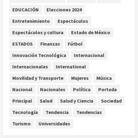
heroína y cocaína
EDUCACIÓN
Elecciones 2024
agosto 8, 2026
3
Entretenimiento
Espectáculos
Espectáculos y cultura
Estado de México
Estados Unidos reanuda
parcialmente los envíos de
ESTADOS
Finanzas
Fútbol
aguacate desde México
Innovación Tecnológica
Internacional
agosto 8, 2026
4
Internacionales
International
Denuncian robo de 5 mil dólares y un
Movilidad y Transporte
Mujeres
Música
Rolex al equipo de Junior H en el
AICM
Nacional
Nacionales
Política
Portada
agosto 8, 2026
5
Principal
Salud
Salud y Ciencia
Sociedad
Tecnología
Tendencia
Tendencias
Turismo
Universidades