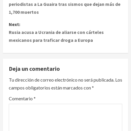
periodistas a La Guaira tras sismos que dejan más de
s
1,700 muertos
t
Next:
Rusia acusa a Ucrania de aliarse con cárteles
n
mexicanos para traficar droga a Europa
a
v
Deja un comentario
i
Tu dirección de correo electrónico no será publicada.
Los
g
campos obligatorios están marcados con
*
a
Comentario
*
t
i