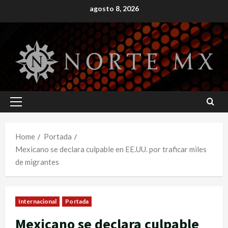
Skip
agosto 8, 2026
to
content
Primary
Menu
Home
Portada
Mexicano se declara culpable en EE.UU. por traficar miles
de migrantes
Internacional
Portada
Mexicano se declara culpable