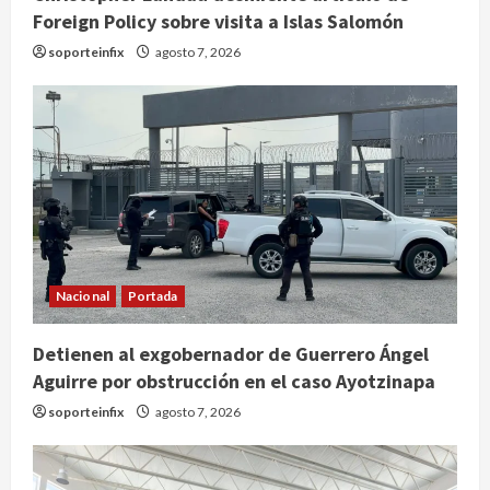
Foreign Policy sobre visita a Islas Salomón
soporteinfix
agosto 7, 2026
Nacional
Portada
Detienen al exgobernador de Guerrero Ángel
México y Perú restablecen
Aguirre por obstrucción en el caso Ayotzinapa
relaciones diplomáticas tras cuatro
soporteinfix
agosto 7, 2026
años de enfrentamientos
agosto 8, 2026
2