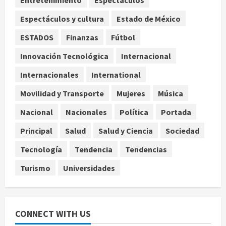
agosto 8, 2026
3
Espectáculos y cultura
Estado de México
ESTADOS
Finanzas
Fútbol
Estados Unidos reanuda
parcialmente los envíos de
Innovación Tecnológica
Internacional
aguacate desde México
Internacionales
International
agosto 8, 2026
4
Movilidad y Transporte
Mujeres
Música
Denuncian robo de 5 mil dólares y un
Nacional
Nacionales
Política
Portada
Rolex al equipo de Junior H en el
AICM
Principal
Salud
Salud y Ciencia
Sociedad
agosto 8, 2026
5
Tecnología
Tendencia
Tendencias
Turismo
Universidades
CONNECT WITH US