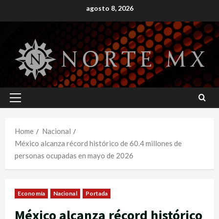
Skip
agosto 8, 2026
to
content
Primary
Menu
Home
Nacional
México alcanza récord histórico de 60.4 millones de
personas ocupadas en mayo de 2026
Economía
Nacional
Portada
México alcanza récord histórico