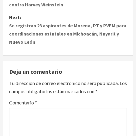
contra Harvey Weinstein
s
Next:
t
Se registran 23 aspirantes de Morena, PT y PVEM para
coordinaciones estatales en Michoacán, Nayarit y
n
Nuevo León
a
v
Deja un comentario
i
Tu dirección de correo electrónico no será publicada.
Los
g
campos obligatorios están marcados con
*
a
Comentario
*
t
i