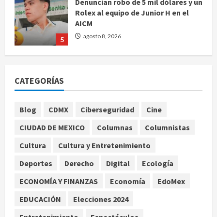
Denuncian robo de 5 mil dólares y un
Rolex al equipo de Junior H en el
AICM
agosto 8, 2026
5
EE. UU. reconoce apoyo de
Sheinbaum contra el narco pero
CATEGORÍAS
advierte que persisten desafíos
agosto 8, 2026
1
Blog
CDMX
Ciberseguridad
Cine
CIUDAD DE MEXICO
Columnas
Columnistas
México y Perú restablecen
relaciones diplomáticas tras cuatro
Cultura
Cultura y Entretenimiento
años de enfrentamientos
Deportes
Derecho
Digital
Ecología
agosto 8, 2026
2
ECONOMÍA Y FINANZAS
Economía
EdoMex
Declaran accidental la muerte de
EDUCACIÓN
Elecciones 2024
Brandon Clarke por consumo de
heroína y cocaína
Entretenimiento
Espectáculos