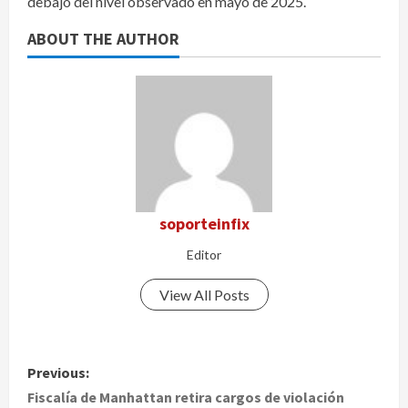
debajo del nivel observado en mayo de 2025.
ABOUT THE AUTHOR
soporteinfix
Editor
View All Posts
P
Previous:
o
Fiscalía de Manhattan retira cargos de violación