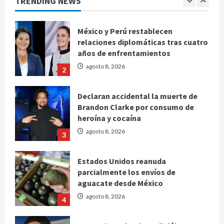
TRENDING NEWS
agosto 8, 2026
1
México y Perú restablecen
relaciones diplomáticas tras cuatro
años de enfrentamientos
agosto 8, 2026
2
Declaran accidental la muerte de
Brandon Clarke por consumo de
heroína y cocaína
agosto 8, 2026
3
Estados Unidos reanuda
parcialmente los envíos de
aguacate desde México
agosto 8, 2026
4