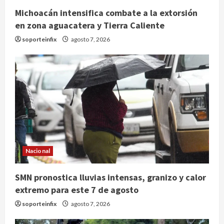
Michoacán intensifica combate a la extorsión
en zona aguacatera y Tierra Caliente
soporteinfix
agosto 7, 2026
Nacional
México y Perú restablecen
relaciones diplomáticas tras cuatro
años de enfrentamientos
SMN pronostica lluvias intensas, granizo y calor
extremo para este 7 de agosto
agosto 8, 2026
2
soporteinfix
agosto 7, 2026
Declaran accidental la muerte de