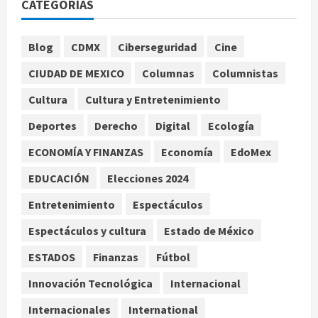
CATEGORÍAS
arzobispo emérito de Morelia
agosto 7, 2026
1
Blog
CDMX
Ciberseguridad
Cine
Nacional
CIUDAD DE MEXICO
Columnas
Columnistas
Lotería Nacional emite billete por
centenario de la Asociación de
Cultura
Cultura y Entretenimiento
Scouts en México
Deportes
Derecho
Digital
Ecología
2
agosto 7, 2026
ECONOMÍA Y FINANZAS
Economía
EdoMex
Internacional
Portada
EDUCACIÓN
Elecciones 2024
Desplome de la IA arrastra a fondos
estrella de Wall Street
Entretenimiento
Espectáculos
agosto 7, 2026
3
Espectáculos y cultura
Estado de México
Internacional
ESTADOS
Finanzas
Fútbol
Estudio en Science vincula el
consumo de fruta ancestral con la
Innovación Tecnológica
Internacional
evolución del cerebro humano
Internacionales
International
4
agosto 7, 2026