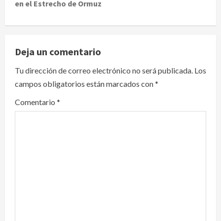
en el Estrecho de Ormuz
n
a
v
Deja un comentario
i
Tu dirección de correo electrónico no será publicada.
Los
campos obligatorios están marcados con
*
g
Comentario
*
a
t
i
o
n