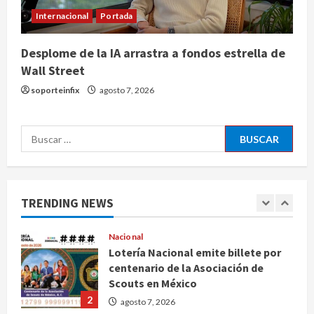
evolución del cerebro humano
Internacional
Portada
4
agosto 7, 2026
Desplome de la IA arrastra a fondos estrella de
Internacional
Wall Street
EE.UU. amplía revisión de redes
sociales para visados de periodistas
soporteinfix
agosto 7, 2026
y ciertos ciudadanos de México y
Canadá
5
Buscar:
agosto 7, 2026
Nacional
Fallece Carlos Garfias Merlos,
arzobispo emérito de Morelia
TRENDING NEWS
agosto 7, 2026
1
Nacional
Lotería Nacional emite billete por
centenario de la Asociación de
Scouts en México
2
agosto 7, 2026