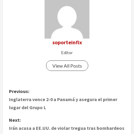
soporteinfix
Editor
View All Posts
P
Previous:
o
Inglaterra vence 2-0 a Panamá y asegura el primer
lugar del Grupo L
s
Next:
t
Irán acusa a EE.UU. de violar tregua tras bombardeos