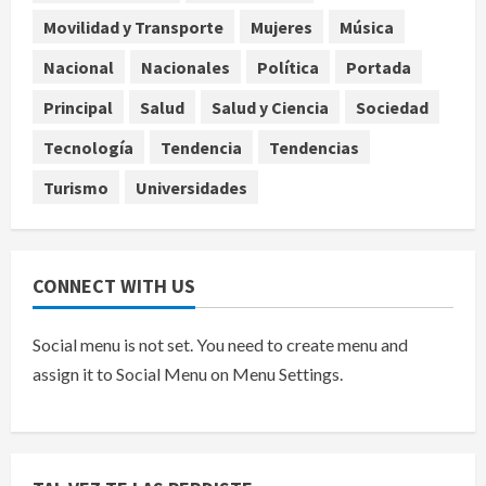
Movilidad y Transporte
Mujeres
Música
Internacional
EE.UU. amplía revisión de redes
Nacional
Nacionales
Política
Portada
sociales para visados de periodistas
Principal
Salud
Salud y Ciencia
Sociedad
y ciertos ciudadanos de México y
Canadá
5
Tecnología
Tendencia
Tendencias
agosto 7, 2026
Turismo
Universidades
CONNECT WITH US
Social menu is not set. You need to create menu and
assign it to Social Menu on Menu Settings.