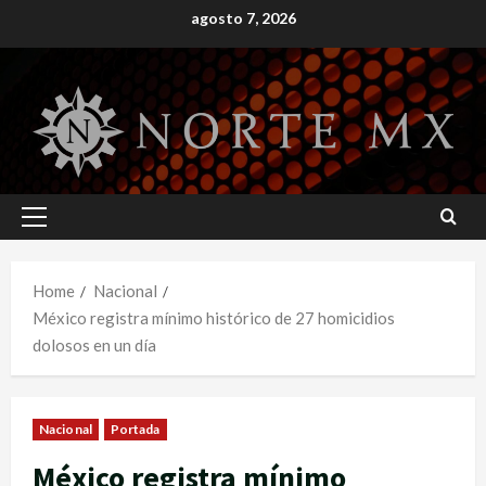
Skip
agosto 7, 2026
to
content
Primary
Menu
Home
Nacional
México registra mínimo histórico de 27 homicidios
dolosos en un día
Nacional
Portada
México registra mínimo