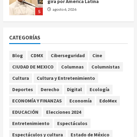
gira por América Latina
agosto 6, 2026
5
Bad Bunny enfrenta dos demandas
millonarias por uso no consentido
CATEGORÍAS
de voces femeninas
agosto 6, 2026
1
Blog
CDMX
Ciberseguridad
Cine
CIUDAD DE MEXICO
Columnas
Columnistas
Publican artículo sobre adaptar la
vida social a la de los hijos
Cultura
Cultura y Entretenimiento
agosto 6, 2026
Deportes
Derecho
Digital
Ecología
2
ECONOMÍA Y FINANZAS
Economía
EdoMex
Bacterias en el semen también
condicionan el éxito del embarazo:
EDUCACIÓN
Elecciones 2024
estudio cambia el foco al
Entretenimiento
Espectáculos
microbioma seminal
3
agosto 6, 2026
Espectáculos y cultura
Estado de México