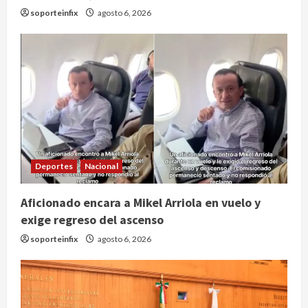
soporteinfix
agosto 6, 2026
Deportes
Nacional
Publican artículo sobre adaptar la
Aficionado encara a Mikel Arriola en vuelo y
vida social a la de los hijos
exige regreso del ascenso
agosto 6, 2026
2
soporteinfix
agosto 6, 2026
Bacterias en el semen también
condicionan el éxito del embarazo:
estudio cambia el foco al