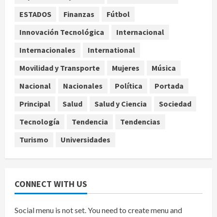
ESTADOS
Finanzas
Fútbol
¿Sería posible saber si una
inteligencia artificial tiene
Innovación Tecnológica
Internacional
consciencia?
Internacionales
International
agosto 6, 2026
4
Movilidad y Transporte
Mujeres
Música
Sheinbaum confirma que el papa
Nacional
Nacionales
Política
Portada
León XIV no visitará México en su
gira por América Latina
Principal
Salud
Salud y Ciencia
Sociedad
agosto 6, 2026
5
Tecnología
Tendencia
Tendencias
Turismo
Universidades
CONNECT WITH US
Social menu is not set. You need to create menu and