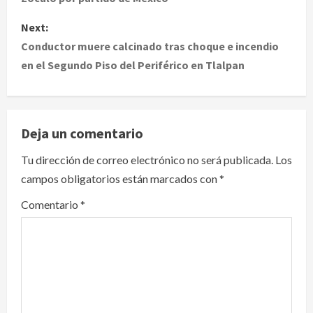
s
Next:
t
Conductor muere calcinado tras choque e incendio
en el Segundo Piso del Periférico en Tlalpan
n
a
v
Deja un comentario
i
Tu dirección de correo electrónico no será publicada.
Los
campos obligatorios están marcados con
*
g
Comentario
*
a
t
i
o