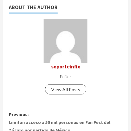
ABOUT THE AUTHOR
soporteinfix
Editor
View All Posts
P
Previous:
o
Limitan acceso a 55 mil personas en Fan Fest del
Zócalo por partido de México