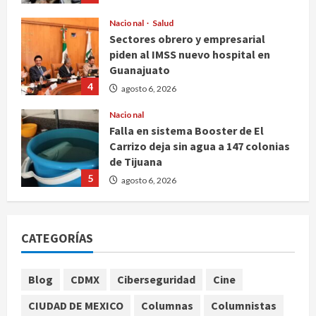
Nacional
Salud
Sectores obrero y empresarial
piden al IMSS nuevo hospital en
Guanajuato
4
agosto 6, 2026
Nacional
Falla en sistema Booster de El
Carrizo deja sin agua a 147 colonias
de Tijuana
5
agosto 6, 2026
Nacional
Detienen a persona por intentar
CATEGORÍAS
cobrar cheque falso de 420,000
pesos en CDMX
1
agosto 6, 2026
Blog
CDMX
Ciberseguridad
Cine
Internacional
CIUDAD DE MEXICO
Columnas
Columnistas
Perez Hilton es hospitalizado tras