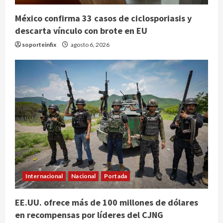
Internacional
México confirma 33 casos de ciclosporiasis y
Perez Hilton es hospitalizado tras
descarta vínculo con brote en EU
autolesionarse en vivo por TikTok
en Miami
soporteinfix
agosto 6, 2026
2
agosto 6, 2026
Deportes
Nacional
Aficionado encara a Mikel Arriola en
vuelo y exige regreso del ascenso
agosto 6, 2026
3
Nacional
Salud
Sectores obrero y empresarial
piden al IMSS nuevo hospital en
Guanajuato
Internacional
Nacional
Portada
4
agosto 6, 2026
EE.UU. ofrece más de 100 millones de dólares
Nacional
en recompensas por líderes del CJNG
Falla en sistema Booster de El