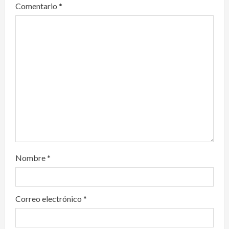
a
Comentario
*
t
i
o
n
Nombre
*
Correo electrónico
*