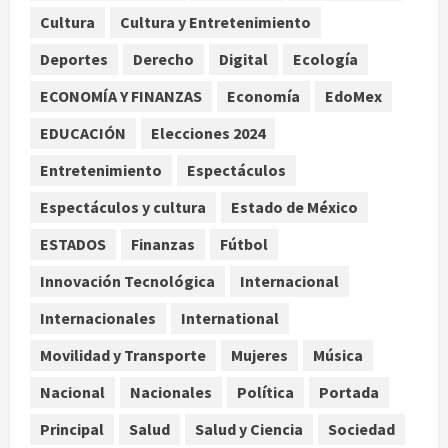
autolesionarse en vivo por TikTok
Cultura
Cultura y Entretenimiento
en Miami
Deportes
Derecho
Digital
Ecología
2
agosto 6, 2026
ECONOMÍA Y FINANZAS
Economía
EdoMex
Deportes
Nacional
EDUCACIÓN
Elecciones 2024
Aficionado encara a Mikel Arriola en
vuelo y exige regreso del ascenso
Entretenimiento
Espectáculos
agosto 6, 2026
3
Espectáculos y cultura
Estado de México
Nacional
Salud
ESTADOS
Finanzas
Fútbol
Sectores obrero y empresarial
piden al IMSS nuevo hospital en
Innovación Tecnológica
Internacional
Guanajuato
Internacionales
International
4
agosto 6, 2026
Movilidad y Transporte
Mujeres
Música
Nacional
Falla en sistema Booster de El
Nacional
Nacionales
Política
Portada
Carrizo deja sin agua a 147 colonias
Principal
Salud
Salud y Ciencia
Sociedad
de Tijuana