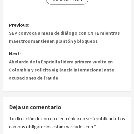
P
Previous:
o
SEP convoca a mesa de diálogo con CNTE mientras
maestros mantienen plantón y bloqueos
s
Next:
t
Abelardo de la Espriella lidera primera vuelta en
Colombia y solicita vigilancia internacional ante
n
acusaciones de fraude
a
v
Deja un comentario
i
Tu dirección de correo electrónico no será publicada.
Los
g
campos obligatorios están marcados con
*