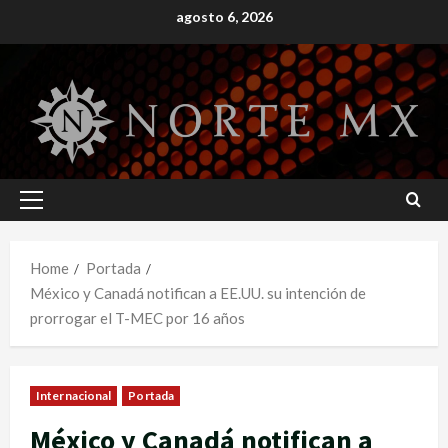
Skip
agosto 6, 2026
to
content
Primary
Menu
Home
Portada
México y Canadá notifican a EE.UU. su intención de
prorrogar el T-MEC por 16 años
Internacional
Portada
México y Canadá notifican a