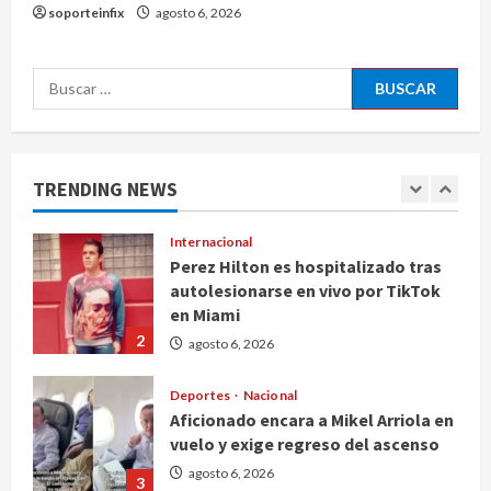
Carrizo deja sin agua a 147 colonias
soporteinfix
agosto 6, 2026
de Tijuana
5
agosto 6, 2026
Buscar:
Nacional
Detienen a persona por intentar
cobrar cheque falso de 420,000
pesos en CDMX
TRENDING NEWS
1
agosto 6, 2026
Internacional
Perez Hilton es hospitalizado tras
autolesionarse en vivo por TikTok
en Miami
2
agosto 6, 2026
Deportes
Nacional
Aficionado encara a Mikel Arriola en
vuelo y exige regreso del ascenso
agosto 6, 2026
3