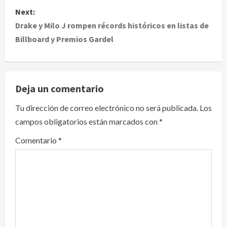
s
Next:
t
Drake y Milo J rompen récords históricos en listas de
Billboard y Premios Gardel
n
a
v
Deja un comentario
i
Tu dirección de correo electrónico no será publicada.
Los
campos obligatorios están marcados con
*
g
Comentario
*
a
t
i
o