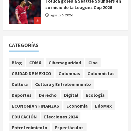
Toluca golea a Seattle Sounders en
su inicio de la Leagues Cup 2026
agosto 6, 2026
5
Sin información disponible sobre el
Aeropuerto Internacional de la
CATEGORÍAS
Ciudad de México
agosto 6, 2026
1
Blog
CDMX
Ciberseguridad
Cine
CIUDAD DE MEXICO
Columnas
Columnistas
SCJN avala obligación patronal de
dar casa y comida a jornaleros
Cultura
Cultura y Entretenimiento
agrícolas
Deportes
Derecho
Digital
Ecología
agosto 6, 2026
2
ECONOMÍA Y FINANZAS
Economía
EdoMex
Turista muere ahogado en alberca
de hotel en Acapulco; familiares
EDUCACIÓN
Elecciones 2024
pidieron ayuda ante falta de
Entretenimiento
Espectáculos
personal capacitado