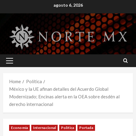
Skip
agosto 6, 2026
to
content
Primary
Menu
Home
Política
México y la UE afinan detalles del Acuerdo Global
Modernizado; Encinas alerta en la OEA sobre desdén al
derecho internacional
Economía
Internacional
Política
Portada