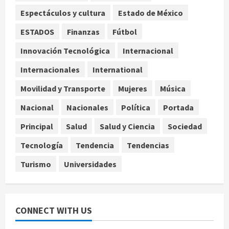
3
agosto 6, 2026
Espectáculos y cultura
Estado de México
México gana arbitraje contra
ESTADOS
Finanzas
Fútbol
fondos de EE.UU. que reclamaban
Innovación Tecnológica
Internacional
más de 219 mdd por bonos de TV
Azteca
Internacionales
International
4
agosto 6, 2026
Movilidad y Transporte
Mujeres
Música
Toluca golea a Seattle Sounders en
Nacional
Nacionales
Política
Portada
su inicio de la Leagues Cup 2026
Principal
Salud
Salud y Ciencia
Sociedad
agosto 6, 2026
5
Tecnología
Tendencia
Tendencias
Turismo
Universidades
CONNECT WITH US