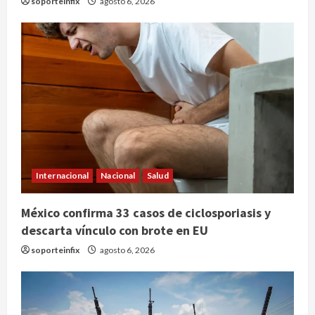
soporteinfix
agosto 6, 2026
Internacional
Nacional
Salud
SCJN avala obligación patronal de
México confirma 33 casos de ciclosporiasis y
dar casa y comida a jornaleros
descarta vínculo con brote en EU
agrícolas
soporteinfix
agosto 6, 2026
agosto 6, 2026
2
Turista muere ahogado en alberca
de hotel en Acapulco; familiares