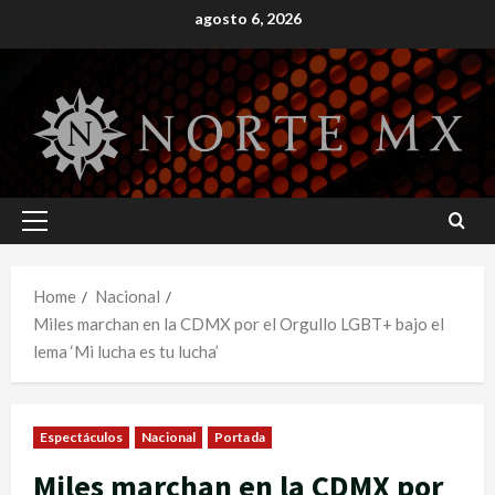
Skip
agosto 6, 2026
to
content
Primary
Menu
Home
Nacional
Miles marchan en la CDMX por el Orgullo LGBT+ bajo el
lema ‘Mi lucha es tu lucha’
Espectáculos
Nacional
Portada
Miles marchan en la CDMX por