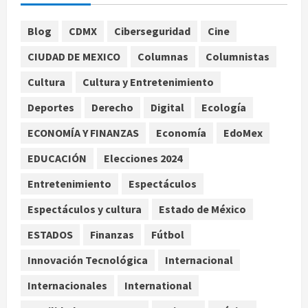
pesos en CDMX
1
agosto 6, 2026
Blog
CDMX
Ciberseguridad
Cine
Internacional
CIUDAD DE MEXICO
Columnas
Columnistas
Perez Hilton es hospitalizado tras
autolesionarse en vivo por TikTok
Cultura
Cultura y Entretenimiento
en Miami
Deportes
Derecho
Digital
Ecología
2
agosto 6, 2026
ECONOMÍA Y FINANZAS
Economía
EdoMex
Deportes
Nacional
EDUCACIÓN
Elecciones 2024
Aficionado encara a Mikel Arriola en
vuelo y exige regreso del ascenso
Entretenimiento
Espectáculos
agosto 6, 2026
3
Espectáculos y cultura
Estado de México
Nacional
Salud
ESTADOS
Finanzas
Fútbol
Sectores obrero y empresarial
piden al IMSS nuevo hospital en
Innovación Tecnológica
Internacional
Guanajuato
Internacionales
International
4
agosto 6, 2026