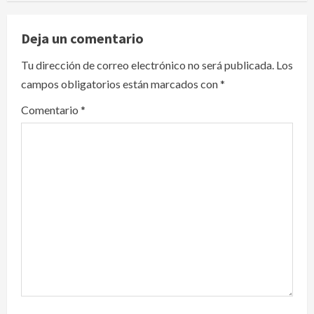
v
Deja un comentario
i
Tu dirección de correo electrónico no será publicada.
Los
g
campos obligatorios están marcados con
*
a
Comentario
*
t
i
o
n