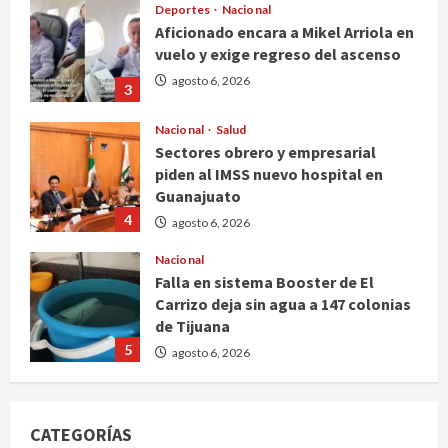
Deportes
Nacional
Aficionado encara a Mikel Arriola en
vuelo y exige regreso del ascenso
agosto 6, 2026
3
Nacional
Salud
Sectores obrero y empresarial
piden al IMSS nuevo hospital en
Guanajuato
4
agosto 6, 2026
Nacional
Falla en sistema Booster de El
Carrizo deja sin agua a 147 colonias
de Tijuana
5
agosto 6, 2026
Nacional
Detienen a persona por intentar
CATEGORÍAS
cobrar cheque falso de 420,000