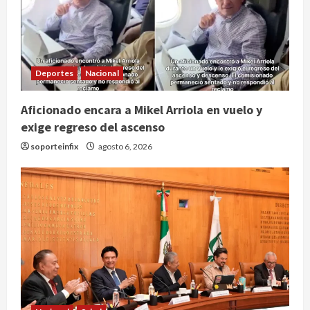
Deportes
Nacional
Internacional
Perez Hilton es hospitalizado tras
Aficionado encara a Mikel Arriola en vuelo y
autolesionarse en vivo por TikTok
en Miami
exige regreso del ascenso
2
agosto 6, 2026
soporteinfix
agosto 6, 2026
Deportes
Nacional
Aficionado encara a Mikel Arriola en
vuelo y exige regreso del ascenso
agosto 6, 2026
3
Nacional
Salud
Sectores obrero y empresarial
piden al IMSS nuevo hospital en
Guanajuato