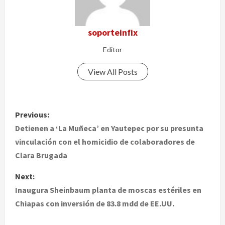
soporteinfix
Editor
View All Posts
P
Previous:
o
Detienen a ‘La Muñeca’ en Yautepec por su presunta
vinculación con el homicidio de colaboradores de
s
Clara Brugada
t
Next:
Inaugura Sheinbaum planta de moscas estériles en
n
Chiapas con inversión de 83.8 mdd de EE.UU.
a