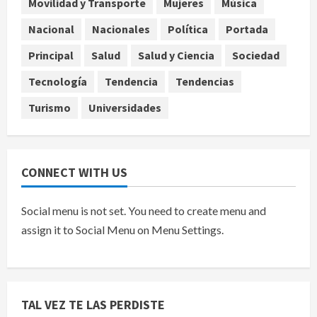
Movilidad y Transporte
Mujeres
Música
Nacional
Falla en sistema Booster de El
Nacional
Nacionales
Política
Portada
Carrizo deja sin agua a 147 colonias
Principal
Salud
Salud y Ciencia
Sociedad
de Tijuana
5
agosto 6, 2026
Tecnología
Tendencia
Tendencias
Turismo
Universidades
CONNECT WITH US
Social menu is not set. You need to create menu and
assign it to Social Menu on Menu Settings.
TAL VEZ TE LAS PERDISTE