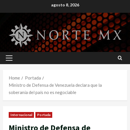
Skip
agosto 8, 2026
to
content
Primary
Menu
Home
Portada
Ministro de Defensa de Venezuela declara que la
soberanía del país no es negociable
Internacional
Portada
Ministro de Defensa de