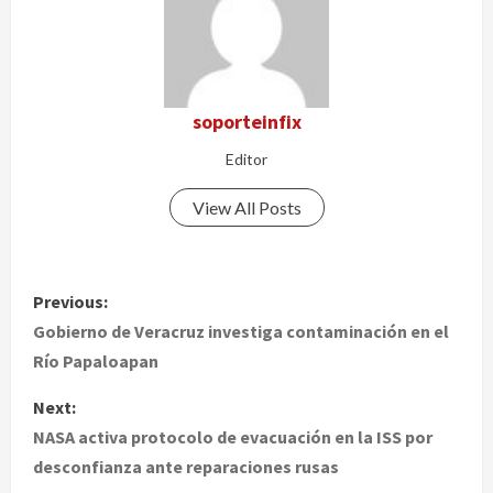
soporteinfix
Editor
View All Posts
P
Previous:
o
Gobierno de Veracruz investiga contaminación en el
Río Papaloapan
s
Next:
t
NASA activa protocolo de evacuación en la ISS por
desconfianza ante reparaciones rusas
n