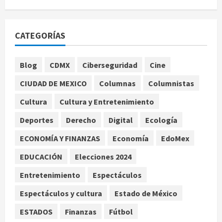
EE. UU. reconoce apoyo de
Sheinbaum contra el narco pero
CATEGORÍAS
advierte que persisten desafíos
agosto 8, 2026
1
Blog
CDMX
Ciberseguridad
Cine
CIUDAD DE MEXICO
Columnas
Columnistas
México y Perú restablecen
relaciones diplomáticas tras cuatro
Cultura
Cultura y Entretenimiento
años de enfrentamientos
Deportes
Derecho
Digital
Ecología
agosto 8, 2026
2
ECONOMÍA Y FINANZAS
Economía
EdoMex
Declaran accidental la muerte de
EDUCACIÓN
Elecciones 2024
Brandon Clarke por consumo de
heroína y cocaína
Entretenimiento
Espectáculos
agosto 8, 2026
3
Espectáculos y cultura
Estado de México
ESTADOS
Finanzas
Fútbol
Estados Unidos reanuda