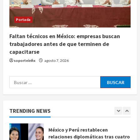
Estados Unidos reanuda
parcialmente los envíos de
Portada
aguacate desde México
agosto 8, 2026
4
Faltan técnicos en México: empresas buscan
trabajadores antes de que terminen de
Denuncian robo de 5 mil dólares y un
capacitarse
Rolex al equipo de Junior H en el
soporteinfix
agosto 7, 2026
AICM
agosto 8, 2026
5
Buscar:
EE. UU. reconoce apoyo de
Sheinbaum contra el narco pero
advierte que persisten desafíos
TRENDING NEWS
agosto 8, 2026
1
México y Perú restablecen
relaciones diplomáticas tras cuatro