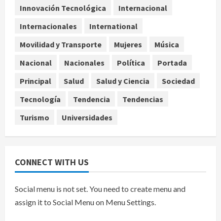
parcialmente los envíos de
Innovación Tecnológica
Internacional
aguacate desde México
Internacionales
International
agosto 8, 2026
4
Movilidad y Transporte
Mujeres
Música
Denuncian robo de 5 mil dólares y un
Nacional
Nacionales
Política
Portada
Rolex al equipo de Junior H en el
AICM
Principal
Salud
Salud y Ciencia
Sociedad
agosto 8, 2026
5
Tecnología
Tendencia
Tendencias
Turismo
Universidades
CONNECT WITH US
Social menu is not set. You need to create menu and
assign it to Social Menu on Menu Settings.