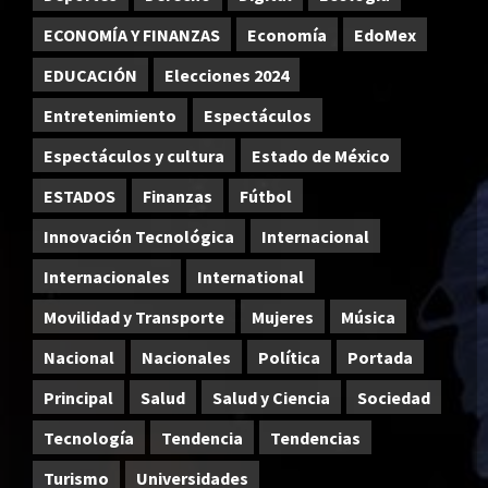
ECONOMÍA Y FINANZAS
Economía
EdoMex
EDUCACIÓN
Elecciones 2024
Entretenimiento
Espectáculos
Espectáculos y cultura
Estado de México
ESTADOS
Finanzas
Fútbol
Innovación Tecnológica
Internacional
Internacionales
International
Movilidad y Transporte
Mujeres
Música
Nacional
Nacionales
Política
Portada
Principal
Salud
Salud y Ciencia
Sociedad
Tecnología
Tendencia
Tendencias
Turismo
Universidades