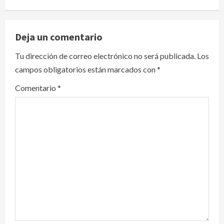
a
v
Deja un comentario
i
Tu dirección de correo electrónico no será publicada.
Los
campos obligatorios están marcados con
*
g
Comentario
*
a
t
i
o
n