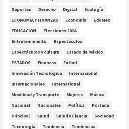
en Miami
Deportes
Derecho
Digital
Ecología
2
agosto 6, 2026
ECONOMÍA Y FINANZAS
Economía
EdoMex
Deportes
Nacional
EDUCACIÓN
Elecciones 2024
Aficionado encara a Mikel Arriola en
vuelo y exige regreso del ascenso
Entretenimiento
Espectáculos
agosto 6, 2026
3
Espectáculos y cultura
Estado de México
Nacional
Salud
ESTADOS
Finanzas
Fútbol
Sectores obrero y empresarial
piden al IMSS nuevo hospital en
Innovación Tecnológica
Internacional
Guanajuato
Internacionales
International
4
agosto 6, 2026
Movilidad y Transporte
Mujeres
Música
Nacional
Falla en sistema Booster de El
Nacional
Nacionales
Política
Portada
Carrizo deja sin agua a 147 colonias
Principal
Salud
Salud y Ciencia
Sociedad
de Tijuana
5
agosto 6, 2026
Tecnología
Tendencia
Tendencias