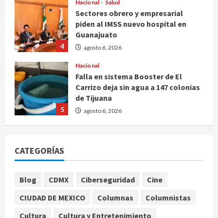
Nacional
Salud
Sectores obrero y empresarial
piden al IMSS nuevo hospital en
Guanajuato
4
agosto 6, 2026
Nacional
Falla en sistema Booster de El
Carrizo deja sin agua a 147 colonias
de Tijuana
5
agosto 6, 2026
Nacional
Detienen a persona por intentar
CATEGORÍAS
cobrar cheque falso de 420,000
pesos en CDMX
1
agosto 6, 2026
Blog
CDMX
Ciberseguridad
Cine
Internacional
CIUDAD DE MEXICO
Columnas
Columnistas
Perez Hilton es hospitalizado tras
autolesionarse en vivo por TikTok
Cultura
Cultura y Entretenimiento