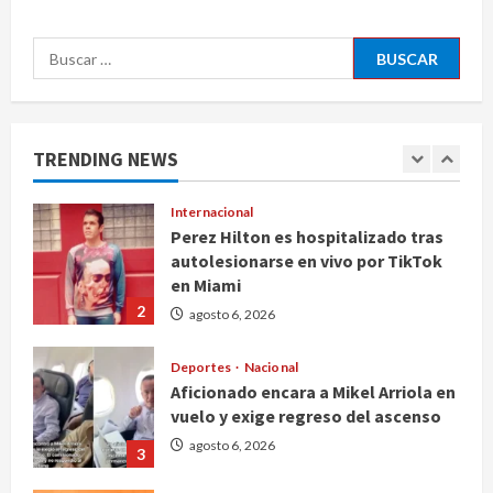
5
agosto 6, 2026
Buscar:
Nacional
Detienen a persona por intentar
cobrar cheque falso de 420,000
pesos en CDMX
TRENDING NEWS
1
agosto 6, 2026
Internacional
Perez Hilton es hospitalizado tras
autolesionarse en vivo por TikTok
en Miami
2
agosto 6, 2026
Deportes
Nacional
Aficionado encara a Mikel Arriola en
vuelo y exige regreso del ascenso
agosto 6, 2026
3