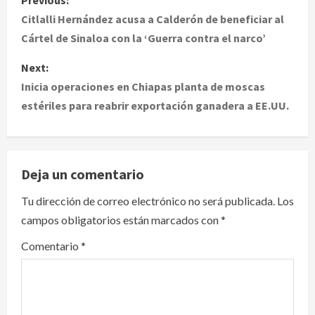
Previous:
o
Citlalli Hernández acusa a Calderón de beneficiar al
Cártel de Sinaloa con la ‘Guerra contra el narco’
s
Next:
t
Inicia operaciones en Chiapas planta de moscas
estériles para reabrir exportación ganadera a EE.UU.
n
a
v
Deja un comentario
i
Tu dirección de correo electrónico no será publicada.
Los
campos obligatorios están marcados con
*
g
Comentario
*
a
t