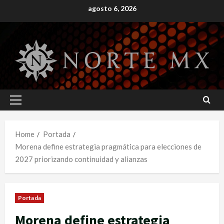
Skip
agosto 6, 2026
to
content
Primary
Menu
Home
Portada
Morena define estrategia pragmática para elecciones de
2027 priorizando continuidad y alianzas
Portada
Morena define estrategia