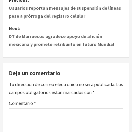
Previous:
o
Usuarios reportan mensajes de suspensión de líneas
pese a prórroga del registro celular
s
Next:
t
DT de Marruecos agradece apoyo de afición
mexicana y promete retribuirlo en futuro Mundial
n
a
v
Deja un comentario
i
Tu dirección de correo electrónico no será publicada.
Los
campos obligatorios están marcados con
*
g
Comentario
*
a
t