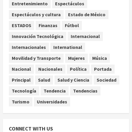
Entretenimiento
Espectáculos
visita a Islas Salomón
3
agosto 7, 2026
Espectáculos y cultura
Estado de México
Nacional
ESTADOS
Finanzas
Fútbol
Capturan en Zapopan a ciudadano
estadounidense buscado por
Innovación Tecnológica
Internacional
Interpol
Internacionales
International
4
agosto 7, 2026
Movilidad y Transporte
Mujeres
Música
Nacional
Portada
Detienen al exgobernador de
Nacional
Nacionales
Política
Portada
Guerrero Ángel Aguirre por
Principal
Salud
Salud y Ciencia
Sociedad
obstrucción en el caso Ayotzinapa
5
agosto 7, 2026
Tecnología
Tendencia
Tendencias
Turismo
Universidades
CONNECT WITH US