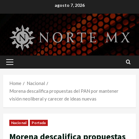
Skip
agosto 7, 2026
to
content
Primary
Menu
Home
Nacional
Morena descalifica propuestas del PAN por mantener
visión neoliberal y carecer de ideas nuevas
Nacional
Portada
Morena descalifica propuestas