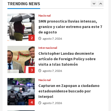
TRENDING NEWS
1
agosto 7, 2026
Nacional
SMN pronostica lluvias intensas,
granizo y calor extremo para este 7
de agosto
2
agosto 7, 2026
Internacional
Christopher Landau desmiente
artículo de Foreign Policy sobre
visita a Islas Salomón
3
agosto 7, 2026
Nacional
Capturan en Zapopan a ciudadano
estadounidense buscado por
Interpol
4
agosto 7, 2026