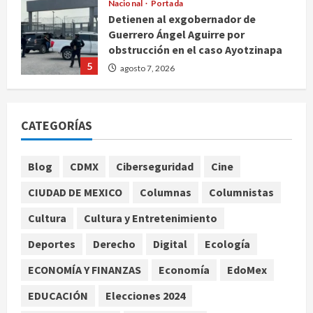
Nacional
Portada
Detienen al exgobernador de
Guerrero Ángel Aguirre por
obstrucción en el caso Ayotzinapa
5
agosto 7, 2026
Nacional
Michoacán intensifica combate a la
CATEGORÍAS
extorsión en zona aguacatera y
Tierra Caliente
1
agosto 7, 2026
Blog
CDMX
Ciberseguridad
Cine
Nacional
CIUDAD DE MEXICO
Columnas
Columnistas
SMN pronostica lluvias intensas,
granizo y calor extremo para este 7
Cultura
Cultura y Entretenimiento
de agosto
Deportes
Derecho
Digital
Ecología
2
agosto 7, 2026
ECONOMÍA Y FINANZAS
Economía
EdoMex
Internacional
Christopher Landau desmiente
EDUCACIÓN
Elecciones 2024
artículo de Foreign Policy sobre