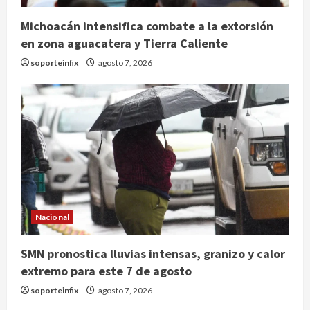
Michoacán intensifica combate a la extorsión
en zona aguacatera y Tierra Caliente
soporteinfix
agosto 7, 2026
Nacional
Nacional
SMN pronostica lluvias intensas,
granizo y calor extremo para este 7
SMN pronostica lluvias intensas, granizo y calor
de agosto
extremo para este 7 de agosto
2
agosto 7, 2026
soporteinfix
agosto 7, 2026
Internacional