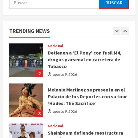
Buscar:
Deportes
Internacional
Portada
Fallece Jorge Messi, padre de
Lionel, a los 68 años en Rosario
TRENDING NEWS
agosto 9, 2026
1
Nacional
Detienen a ‘El Pony’ con fusil M4,
drogas y arsenal en carretera de
Tabasco
2
agosto 9, 2026
Melanie Martinez se presenta en el
Palacio de los Deportes con su tour
‘Hades: The Sacrifice’
agosto 9, 2026
3
Nacional
Sheinbaum defiende reestructura