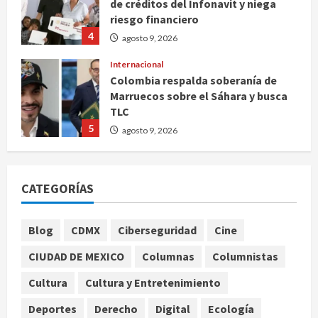
de créditos del Infonavit y niega
riesgo financiero
4
agosto 9, 2026
Internacional
Colombia respalda soberanía de
Marruecos sobre el Sáhara y busca
TLC
5
agosto 9, 2026
Deportes
Internacional
Portada
Fallece Jorge Messi, padre de
CATEGORÍAS
Lionel, a los 68 años en Rosario
agosto 9, 2026
1
Blog
CDMX
Ciberseguridad
Cine
Nacional
CIUDAD DE MEXICO
Columnas
Columnistas
Detienen a ‘El Pony’ con fusil M4,
drogas y arsenal en carretera de
Cultura
Cultura y Entretenimiento
Tabasco
Deportes
Derecho
Digital
Ecología
2
agosto 9, 2026