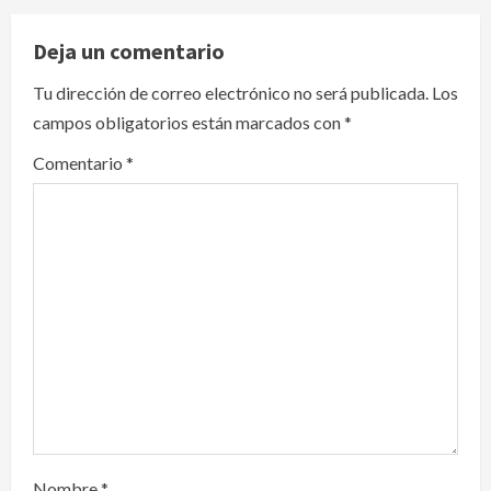
a
v
Deja un comentario
i
Tu dirección de correo electrónico no será publicada.
Los
campos obligatorios están marcados con
*
g
Comentario
*
a
t
i
o
n
Nacional
Detienen a ‘El Pony’ con fusil M4,
drogas y arsenal en carretera de
Nombre
*