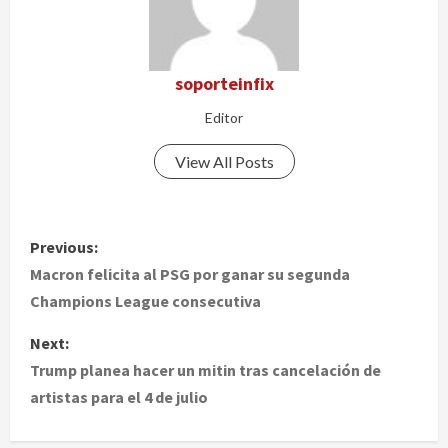
soporteinfix
Editor
View All Posts
P
Previous:
o
Macron felicita al PSG por ganar su segunda
Champions League consecutiva
s
Next:
t
Trump planea hacer un mitin tras cancelación de
artistas para el 4 de julio
n