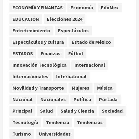
ECONOMÍA Y FINANZAS
Economía
EdoMex
Melanie Martinez se presenta en el
EDUCACIÓN
Elecciones 2024
Palacio de los Deportes con su tour
‘Hades: The Sacrifice’
Entretenimiento
Espectáculos
agosto 9, 2026
3
Espectáculos y cultura
Estado de México
Nacional
ESTADOS
Finanzas
Fútbol
Sheinbaum defiende reestructura
de créditos del Infonavit y niega
Innovación Tecnológica
Internacional
riesgo financiero
Internacionales
International
4
agosto 9, 2026
Movilidad y Transporte
Mujeres
Música
Internacional
Colombia respalda soberanía de
Nacional
Nacionales
Política
Portada
Marruecos sobre el Sáhara y busca
Principal
Salud
Salud y Ciencia
Sociedad
TLC
5
agosto 9, 2026
Tecnología
Tendencia
Tendencias
Turismo
Universidades