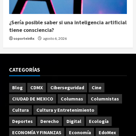
¿Sería posible saber si una inteligencia artificial
tiene consciencia?
soporteinfix
agosto 6, 2026
CATEGORÍAS
Blog
CDMX
Ciberseguridad
Cine
CIUDAD DE MEXICO
Columnas
Columnistas
Cultura
Cultura y Entretenimiento
Deportes
Derecho
Digital
Ecología
ECONOMÍA Y FINANZAS
Economía
EdoMex