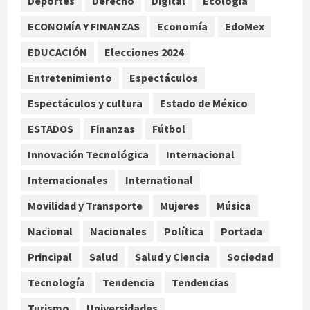
Deportes
Derecho
Digital
Ecología
2
ECONOMÍA Y FINANZAS
Economía
EdoMex
Bacterias en el semen también
condicionan el éxito del embarazo:
EDUCACIÓN
Elecciones 2024
estudio cambia el foco al
Entretenimiento
Espectáculos
microbioma seminal
3
agosto 6, 2026
Espectáculos y cultura
Estado de México
ESTADOS
Finanzas
Fútbol
¿Sería posible saber si una
inteligencia artificial tiene
Innovación Tecnológica
Internacional
consciencia?
Internacionales
International
agosto 6, 2026
4
Movilidad y Transporte
Mujeres
Música
Sheinbaum confirma que el papa
Nacional
Nacionales
Política
Portada
León XIV no visitará México en su
gira por América Latina
Principal
Salud
Salud y Ciencia
Sociedad
agosto 6, 2026
5
Tecnología
Tendencia
Tendencias
Turismo
Universidades