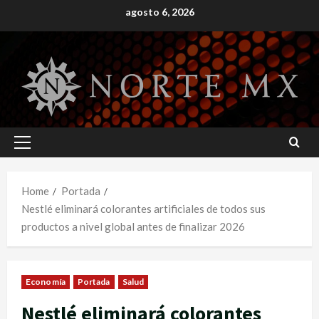
Skip
agosto 6, 2026
to
content
Primary
Menu
Home
Portada
Nestlé eliminará colorantes artificiales de todos sus
productos a nivel global antes de finalizar 2026
Economía
Portada
Salud
Nestlé eliminará colorantes