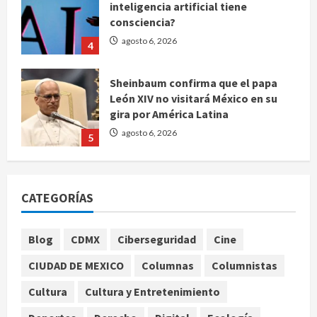
inteligencia artificial tiene
consciencia?
agosto 6, 2026
4
Sheinbaum confirma que el papa
León XIV no visitará México en su
gira por América Latina
agosto 6, 2026
5
Bad Bunny enfrenta dos demandas
millonarias por uso no consentido
CATEGORÍAS
de voces femeninas
agosto 6, 2026
1
Blog
CDMX
Ciberseguridad
Cine
CIUDAD DE MEXICO
Columnas
Columnistas
Publican artículo sobre adaptar la
vida social a la de los hijos
Cultura
Cultura y Entretenimiento
agosto 6, 2026