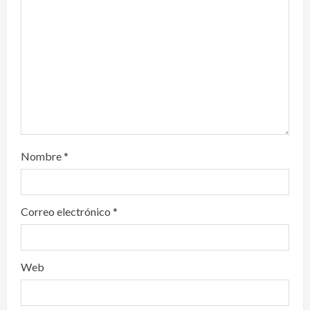
i
o
n
Nombre
*
Correo electrónico
*
Web