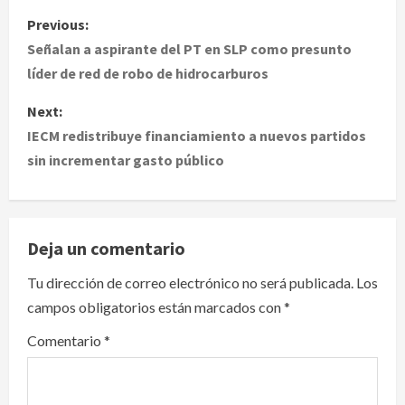
P
Previous:
o
Señalan a aspirante del PT en SLP como presunto
líder de red de robo de hidrocarburos
s
Next:
t
IECM redistribuye financiamiento a nuevos partidos
sin incrementar gasto público
n
a
v
Deja un comentario
i
Tu dirección de correo electrónico no será publicada.
Los
campos obligatorios están marcados con
*
g
Comentario
*
a
t