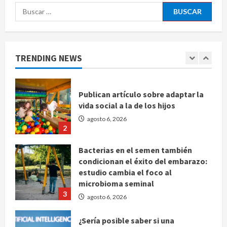
Buscar:
Bad Bunny enfrenta dos demandas
millonarias por uso no consentido
de voces femeninas
TRENDING NEWS
agosto 6, 2026
1
Publican artículo sobre adaptar la
vida social a la de los hijos
agosto 6, 2026
2
Bacterias en el semen también
condicionan el éxito del embarazo:
estudio cambia el foco al
microbioma seminal
3
agosto 6, 2026
¿Sería posible saber si una