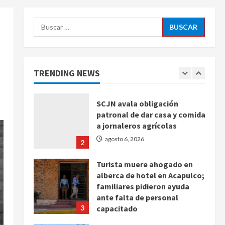
agosto 6, 2026
5
Buscar:
Sin información disponible
sobre el Aeropuerto
Internacional de la Ciudad de
México
TRENDING NEWS
1
agosto 6, 2026
SCJN avala obligación
patronal de dar casa y comida
a jornaleros agrícolas
agosto 6, 2026
2
Turista muere ahogado en
alberca de hotel en Acapulco;
familiares pidieron ayuda
ante falta de personal
3
capacitado
agosto 6, 2026