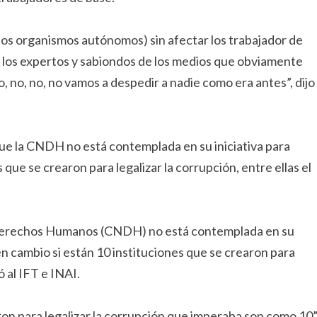
os organismos autónomos) sin afectar los trabajador de
 los expertos y sabiondos de los medios que obviamente
o, no, no, no vamos a despedir a nadie como era antes”, dijo
ue la CNDH no está contemplada en su iniciativa para
que se crearon para legalizar la corrupción, entre ellas el
 Derechos Humanos (CNDH) no está contemplada en su
en cambio si están 10 instituciones que se crearon para
ó al IFT e INAI.
on para legalizar la corrupción que imperaba son como 10”