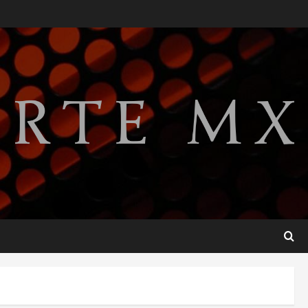
SCJN avala obligación
patronal de dar casa y comida
a jornaleros agrícolas
agosto 6, 2026
2
Turista muere ahogado en
alberca de hotel en Acapulco;
familiares pidieron ayuda
ante falta de personal
3
capacitado
agosto 6, 2026
México gana arbitraje contra
fondos de EE.UU. que
reclamaban más de 219 mdd
por bonos de TV Azteca
4
agosto 6, 2026
Toluca golea a Seattle
Sounders en su inicio de la
Leagues Cup 2026