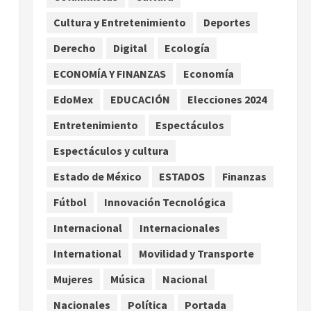
a jornaleros agrícolas
Cultura y Entretenimiento
Deportes
agosto 6, 2026
2
Derecho
Digital
Ecología
Turista muere ahogado en
alberca de hotel en Acapulco;
ECONOMÍA Y FINANZAS
Economía
familiares pidieron ayuda
EdoMex
EDUCACIÓN
Elecciones 2024
ante falta de personal
3
capacitado
Entretenimiento
Espectáculos
agosto 6, 2026
México gana arbitraje contra
Espectáculos y cultura
fondos de EE.UU. que
Estado de México
ESTADOS
Finanzas
reclamaban más de 219 mdd
por bonos de TV Azteca
Fútbol
Innovación Tecnológica
4
agosto 6, 2026
Internacional
Internacionales
Toluca golea a Seattle
International
Movilidad y Transporte
Sounders en su inicio de la
Leagues Cup 2026
Mujeres
Música
Nacional
agosto 6, 2026
5
Nacionales
Política
Portada
,