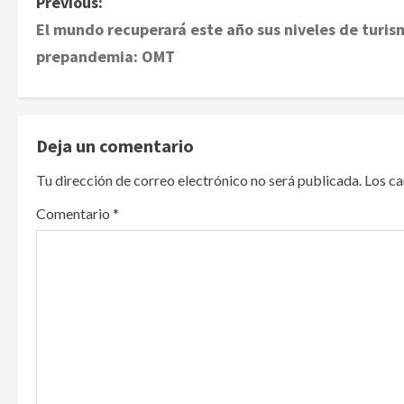
P
Previous:
El mundo recuperará este año sus niveles de turis
o
prepandemia: OMT
s
t
Deja un comentario
n
Tu dirección de correo electrónico no será publicada.
Los c
a
Comentario
*
v
i
g
a
t