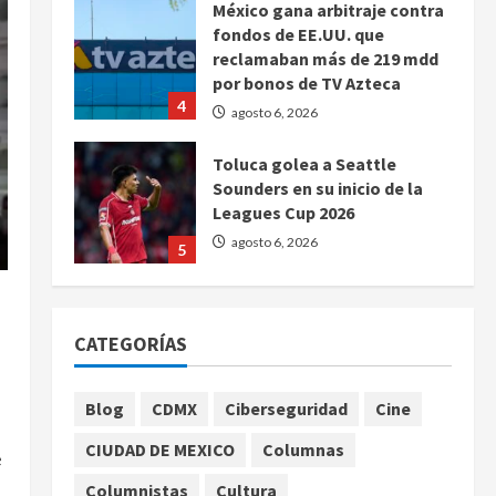
México gana arbitraje contra
fondos de EE.UU. que
reclamaban más de 219 mdd
por bonos de TV Azteca
4
agosto 6, 2026
Toluca golea a Seattle
Sounders en su inicio de la
Leagues Cup 2026
agosto 6, 2026
5
Sin información disponible
sobre el Aeropuerto
CATEGORÍAS
Internacional de la Ciudad de
México
1
agosto 6, 2026
Blog
CDMX
Ciberseguridad
Cine
CIUDAD DE MEXICO
Columnas
SCJN avala obligación
e
patronal de dar casa y comida
Columnistas
Cultura