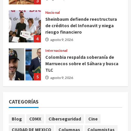
3
Nacional
Sheinbaum defiende reestructura
de créditos del Infonavit y niega
riesgo financiero
4
agosto 9, 2026
Internacional
Colombia respalda soberanía de
Marruecos sobre el Sáhara y busca
TLC
5
agosto 9, 2026
Deportes
Internacional
Portada
Fallece Jorge Messi, padre de
CATEGORÍAS
Lionel, a los 68 años en Rosario
agosto 9, 2026
1
Blog
CDMX
Ciberseguridad
Cine
Nacional
CIUDAD DE MEXICO
Columnas
Columnistas