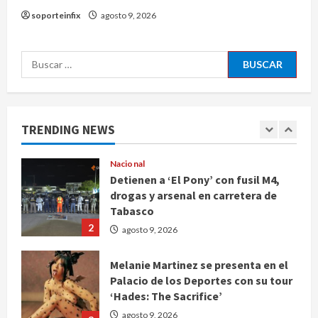
Marruecos sobre el Sáhara y busca
soporteinfix
agosto 9, 2026
TLC
5
agosto 9, 2026
Buscar:
Deportes
Internacional
Portada
Fallece Jorge Messi, padre de
Lionel, a los 68 años en Rosario
TRENDING NEWS
agosto 9, 2026
1
Nacional
Detienen a ‘El Pony’ con fusil M4,
drogas y arsenal en carretera de
Tabasco
2
agosto 9, 2026
Melanie Martinez se presenta en el
Palacio de los Deportes con su tour
‘Hades: The Sacrifice’
agosto 9, 2026