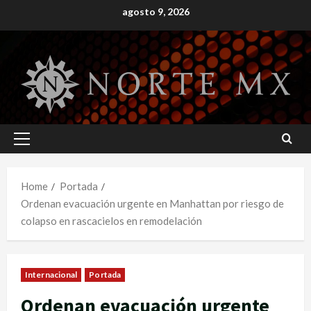
Skip
agosto 9, 2026
to
content
Primary
Menu
Home
Portada
Ordenan evacuación urgente en Manhattan por riesgo de
colapso en rascacielos en remodelación
Internacional
Portada
Ordenan evacuación urgente