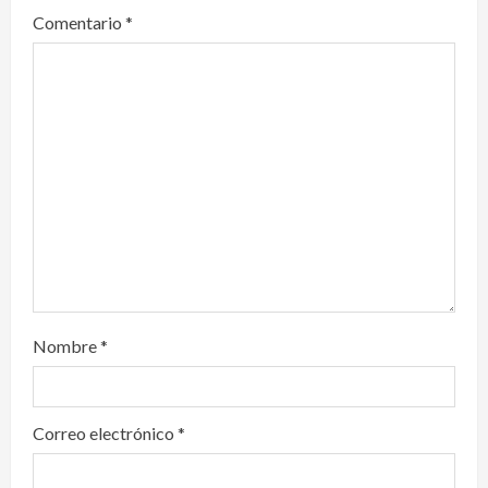
Comentario
*
a
t
i
o
n
Nombre
*
Correo electrónico
*