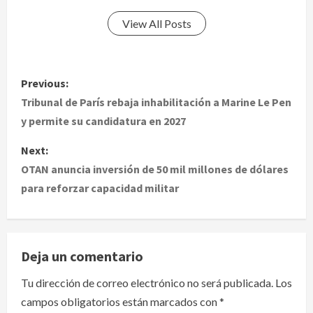
View All Posts
P
Previous:
o
Tribunal de París rebaja inhabilitación a Marine Le Pen
y permite su candidatura en 2027
s
Next:
t
OTAN anuncia inversión de 50 mil millones de dólares
para reforzar capacidad militar
n
a
v
Deja un comentario
i
Tu dirección de correo electrónico no será publicada.
Los
campos obligatorios están marcados con
*
g