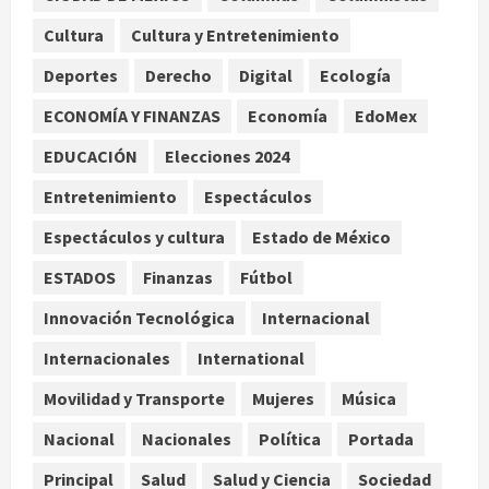
Detienen a ‘El Pony’ con fusil M4,
drogas y arsenal en carretera de
Cultura
Cultura y Entretenimiento
Tabasco
Deportes
Derecho
Digital
Ecología
2
agosto 9, 2026
ECONOMÍA Y FINANZAS
Economía
EdoMex
Melanie Martinez se presenta en el
EDUCACIÓN
Elecciones 2024
Palacio de los Deportes con su tour
‘Hades: The Sacrifice’
Entretenimiento
Espectáculos
agosto 9, 2026
3
Espectáculos y cultura
Estado de México
Nacional
ESTADOS
Finanzas
Fútbol
Sheinbaum defiende reestructura
de créditos del Infonavit y niega
Innovación Tecnológica
Internacional
riesgo financiero
Internacionales
International
4
agosto 9, 2026
Movilidad y Transporte
Mujeres
Música
Internacional
Colombia respalda soberanía de
Nacional
Nacionales
Política
Portada
Marruecos sobre el Sáhara y busca
Principal
Salud
Salud y Ciencia
Sociedad
TLC