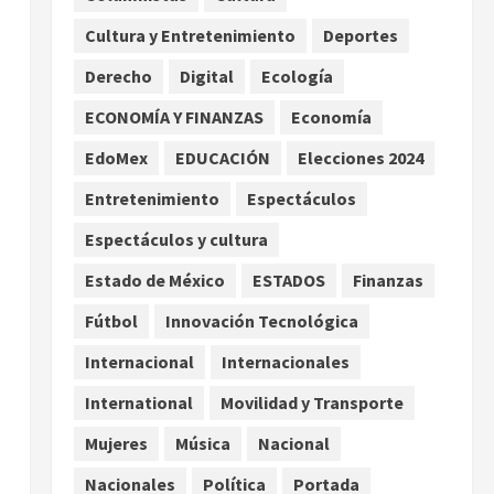
por TikTok en Miami
Cultura y Entretenimiento
Deportes
2
agosto 6, 2026
Derecho
Digital
Ecología
Deportes
Nacional
Aficionado encara a Mikel
ECONOMÍA Y FINANZAS
Economía
Arriola en vuelo y exige
EdoMex
EDUCACIÓN
Elecciones 2024
regreso del ascenso
3
agosto 6, 2026
Entretenimiento
Espectáculos
Nacional
Salud
Espectáculos y cultura
Sectores obrero y
empresarial piden al IMSS
Estado de México
ESTADOS
Finanzas
nuevo hospital en
Fútbol
Innovación Tecnológica
Guanajuato
4
agosto 6, 2026
Internacional
Internacionales
Nacional
Falla en sistema Booster de
International
Movilidad y Transporte
El Carrizo deja sin agua a 147
Mujeres
Música
Nacional
colonias de Tijuana
5
agosto 6, 2026
Nacionales
Política
Portada