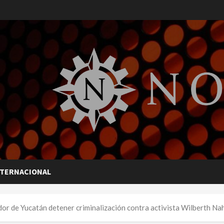
NTERNACIONAL
dor de Yucatán detener criminalización contra activista Wilberth Na