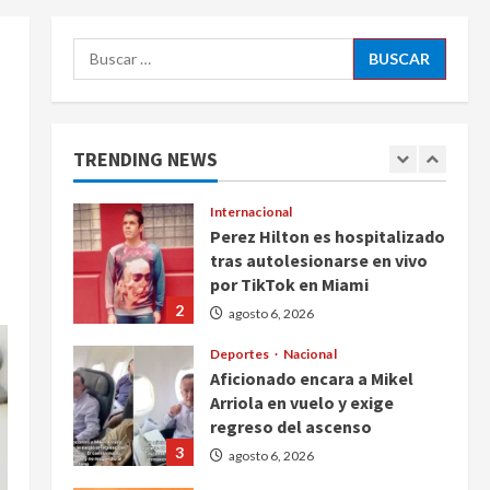
5
agosto 6, 2026
Buscar:
Nacional
Detienen a persona por
intentar cobrar cheque falso
de 420,000 pesos en CDMX
TRENDING NEWS
1
agosto 6, 2026
Internacional
Perez Hilton es hospitalizado
tras autolesionarse en vivo
por TikTok en Miami
2
agosto 6, 2026
Deportes
Nacional
Aficionado encara a Mikel
Arriola en vuelo y exige
regreso del ascenso
3
agosto 6, 2026