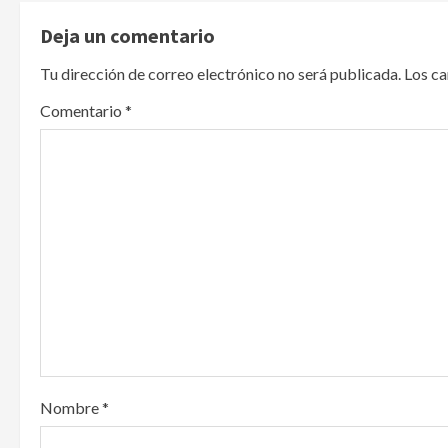
t
Deja un comentario
n
Tu dirección de correo electrónico no será publicada.
Los c
a
Comentario
*
v
i
g
a
t
i
o
Nombre
*
n