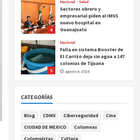
Nacional
Salud
Sectores obrero y
empresarial piden al IMSS
nuevo hospital en
Guanajuato
4
agosto 6, 2026
Nacional
Falla en sistema Booster de
El Carrizo deja sin agua a 147
colonias de Tijuana
5
agosto 6, 2026
Nacional
Detienen a persona por
CATEGORÍAS
intentar cobrar cheque falso
de 420,000 pesos en CDMX
1
agosto 6, 2026
Blog
CDMX
Ciberseguridad
Cine
Internacional
CIUDAD DE MEXICO
Columnas
Perez Hilton es hospitalizado
tras autolesionarse en vivo
Columnistas
Cultura