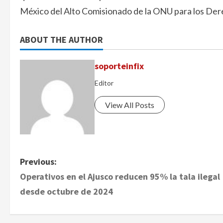
México del Alto Comisionado de la ONU para los D
ABOUT THE AUTHOR
soporteinfix
Editor
View All Posts
P
Previous:
Operativos en el Ajusco reducen 95% la tala ilegal
o
desde octubre de 2024
s