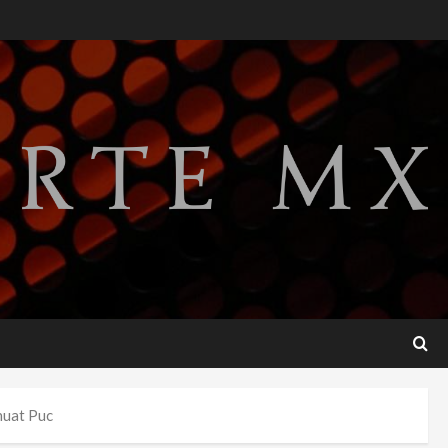
Perez Hilton es hospitalizado
tras autolesionarse en vivo
por TikTok en Miami
2
agosto 6, 2026
Deportes
Nacional
Aficionado encara a Mikel
Arriola en vuelo y exige
regreso del ascenso
3
agosto 6, 2026
Nacional
Salud
Sectores obrero y
empresarial piden al IMSS
nuevo hospital en
Guanajuato
4
agosto 6, 2026
Nacional
Falla en sistema Booster de
huat Puc
El Carrizo deja sin agua a 147
colonias de Tijuana