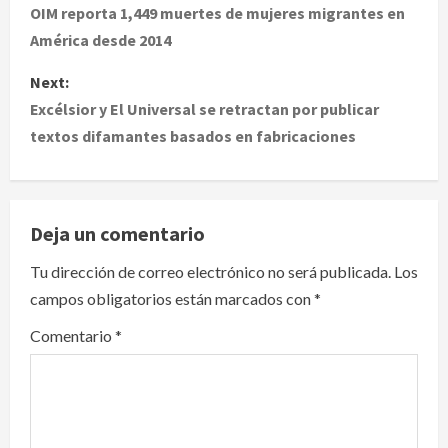
o
OIM reporta 1,449 muertes de mujeres migrantes en
América desde 2014
s
Next:
t
Excélsior y El Universal se retractan por publicar
textos difamantes basados en fabricaciones
n
a
v
Deja un comentario
i
Tu dirección de correo electrónico no será publicada.
Los
campos obligatorios están marcados con
*
g
Comentario
*
a
t
i