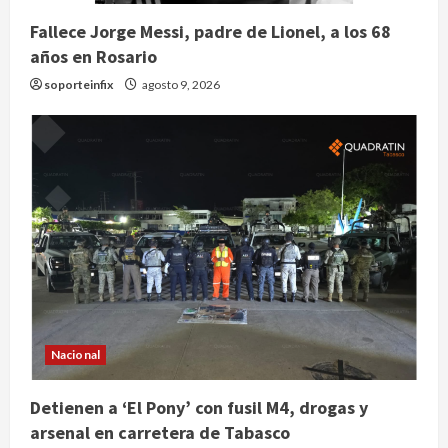
Fallece Jorge Messi, padre de Lionel, a los 68
años en Rosario
soporteinfix
agosto 9, 2026
Nacional
Claudia Sheinbaum decreta Jornada
de Reforestación cada segundo
domingo de agosto
Detienen a ‘El Pony’ con fusil M4, drogas y
arsenal en carretera de Tabasco
agosto 10, 2026
2