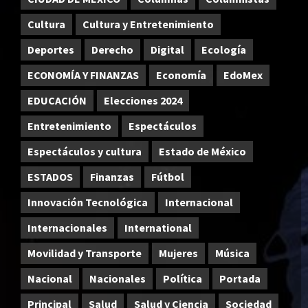
Cultura
Cultura y Entretenimiento
Deportes
Derecho
Digital
Ecología
ECONOMÍA Y FINANZAS
Economía
EdoMex
EDUCACIÓN
Elecciones 2024
Entretenimiento
Espectáculos
Espectáculos y cultura
Estado de México
ESTADOS
Finanzas
Fútbol
Innovación Tecnológica
Internacional
Internacionales
International
Movilidad y Transporte
Mujeres
Música
Nacional
Nacionales
Política
Portada
Principal
Salud
Salud y Ciencia
Sociedad