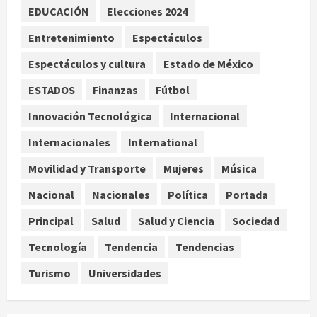
EDUCACIÓN
Elecciones 2024
ciudad y la resistencia desde el
barrio
Entretenimiento
Espectáculos
agosto 10, 2026
3
Espectáculos y cultura
Estado de México
ESTADOS
Finanzas
Fútbol
Jardín Hidalgo de Coyoacán atrae
mariposas y aves tras convertirse
Innovación Tecnológica
Internacional
en espacio polinizador
Internacionales
International
agosto 10, 2026
4
Movilidad y Transporte
Mujeres
Música
Planta Tecolote-La Gloria recibió
Nacional
Nacionales
Política
Portada
tres veces fondos internacionales y
sigue sin concretarse
Principal
Salud
Salud y Ciencia
Sociedad
agosto 10, 2026
5
Tecnología
Tendencia
Tendencias
Turismo
Universidades