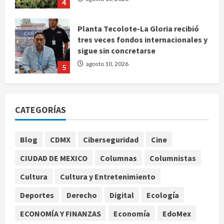
4
Planta Tecolote-La Gloria recibió
tres veces fondos internacionales y
sigue sin concretarse
agosto 10, 2026
5
Se registran 43 mil 619 aspirantes
para el examen de ingreso a la
CATEGORÍAS
UNAM
agosto 10, 2026
1
Blog
CDMX
Ciberseguridad
Cine
CIUDAD DE MEXICO
Columnas
Columnistas
Claudia Sheinbaum decreta Jornada
de Reforestación cada segundo
Cultura
Cultura y Entretenimiento
domingo de agosto
Deportes
Derecho
Digital
Ecología
agosto 10, 2026
2
ECONOMÍA Y FINANZAS
Economía
EdoMex
Reflexionan sobre el derecho a la