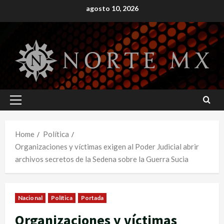
Skip
agosto 10, 2026
to
content
Primary
Menu
Home
Política
Organizaciones y víctimas exigen al Poder Judicial abrir
archivos secretos de la Sedena sobre la Guerra Sucia
Nacional
Política
Portada
Organizaciones y víctimas