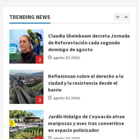
para el examen de ingreso a la
UNAM
TRENDING NEWS
agosto 10, 2026
1
Claudia Sheinbaum decreta Jornada
de Reforestación cada segundo
domingo de agosto
agosto 10, 2026
2
Reflexionan sobre el derecho a la
ciudad y la resistencia desde el
barrio
agosto 10, 2026
3
Jardín Hidalgo de Coyoacán atrae
mariposas y aves tras convertirse
en espacio polinizador
agosto 10, 2026