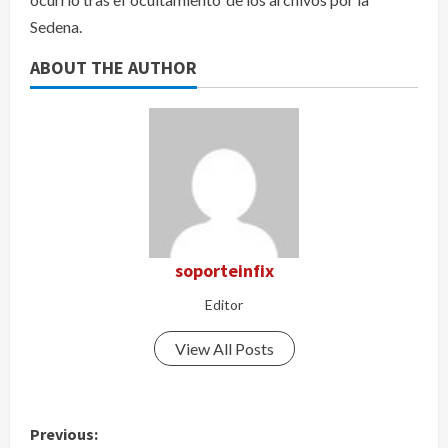
Sedena.
ABOUT THE AUTHOR
soporteinfix
Editor
View All Posts
P
Previous: