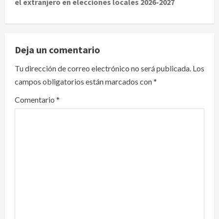
el extranjero en elecciones locales 2026-2027
n
a
v
Deja un comentario
i
Tu dirección de correo electrónico no será publicada.
Los
campos obligatorios están marcados con
*
g
Comentario
*
a
t
i
o
n