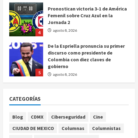
Pronostican victoria 3-1 de América
Femenil sobre Cruz Azul en la
Jornada 2
agosto 8, 2026
4
De la Espriella pronuncia su primer
discurso como presidente de
Colombia con diez claves de
gobierno
5
agosto 8, 2026
Muere a los 26 años Sydney Towle,
influencer que documentó su lucha
CATEGORÍAS
contra el cáncer
agosto 8, 2026
1
Blog
CDMX
Ciberseguridad
Cine
CIUDAD DE MEXICO
Columnas
Columnistas
México Sub-20 derrota a Canadá y
avanza a la final del Premundial