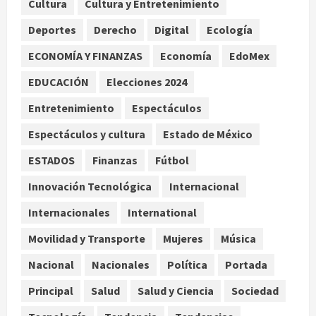
Cultura
Cultura y Entretenimiento
Concacaf
Deportes
Derecho
Digital
Ecología
agosto 8, 2026
2
ECONOMÍA Y FINANZAS
Economía
EdoMex
Defunciones en México bajan en
EDUCACIÓN
Elecciones 2024
2025 a niveles previos a la
pandemia, señala Inegi
Entretenimiento
Espectáculos
agosto 8, 2026
3
Espectáculos y cultura
Estado de México
ESTADOS
Finanzas
Fútbol
Pronostican victoria 3-1 de América
Femenil sobre Cruz Azul en la
Innovación Tecnológica
Internacional
Jornada 2
Internacionales
International
agosto 8, 2026
4
Movilidad y Transporte
Mujeres
Música
De la Espriella pronuncia su primer
discurso como presidente de
Nacional
Nacionales
Política
Portada
Colombia con diez claves de
Principal
Salud
Salud y Ciencia
Sociedad
gobierno
5
agosto 8, 2026