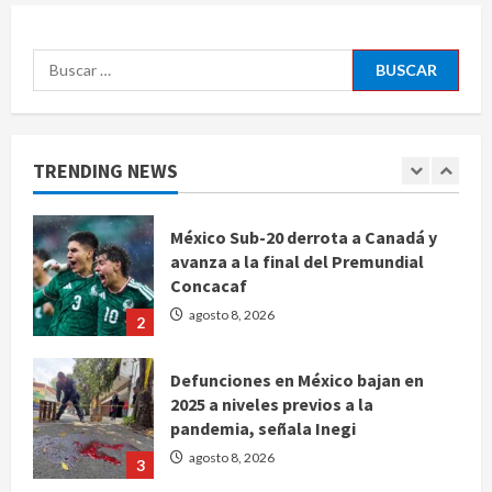
gobierno
5
agosto 8, 2026
Buscar:
Muere a los 26 años Sydney Towle,
influencer que documentó su lucha
contra el cáncer
TRENDING NEWS
agosto 8, 2026
1
México Sub-20 derrota a Canadá y
avanza a la final del Premundial
Concacaf
agosto 8, 2026
2
Defunciones en México bajan en
2025 a niveles previos a la
pandemia, señala Inegi
agosto 8, 2026
3