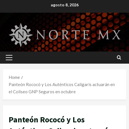
Skip
agosto 8, 2026
to
content
Primary
Menu
Home
Panteón Rococó y Los Auténticos Caligaris actuarán en
el Coliseo GNP Seguros en octubre
Panteón Rococó y Los