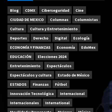
Blog
CDMX
Ciberseguridad
Cine
CIUDAD DE MEXICO
Columnas
Columnistas
Cultura
Cultura y Entretenimiento
Deportes
Derecho
Digital
Ecología
ECONOMÍA Y FINANZAS
Economía
EdoMex
EDUCACIÓN
Elecciones 2024
Entretenimiento
Espectáculos
Espectáculos y cultura
Estado de México
ESTADOS
Finanzas
Fútbol
Innovación Tecnológica
Internacional
Internacionales
International
Movilidad y Transporte
Mujeres
Música