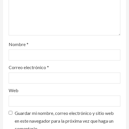
o
n
México y Perú restablecen
relaciones diplomáticas tras cuatro
Nombre
*
años de enfrentamientos
agosto 8, 2026
2
Correo electrónico
*
Declaran accidental la muerte de
Brandon Clarke por consumo de
heroína y cocaína
Web
agosto 8, 2026
3
Estados Unidos reanuda
Guardar mi nombre, correo electrónico y sitio web
parcialmente los envíos de
aguacate desde México
en este navegador para la próxima vez que haga un
comentario.
agosto 8, 2026