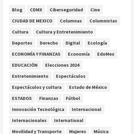
agosto 8, 2026
1
Blog
CDMX
Ciberseguridad
Cine
CIUDAD DE MEXICO
Columnas
Columnistas
México y Perú restablecen
relaciones diplomáticas tras cuatro
Cultura
Cultura y Entretenimiento
años de enfrentamientos
Deportes
Derecho
Digital
Ecología
agosto 8, 2026
2
ECONOMÍA Y FINANZAS
Economía
EdoMex
Declaran accidental la muerte de
EDUCACIÓN
Elecciones 2024
Brandon Clarke por consumo de
heroína y cocaína
Entretenimiento
Espectáculos
agosto 8, 2026
3
Espectáculos y cultura
Estado de México
ESTADOS
Finanzas
Fútbol
Estados Unidos reanuda
parcialmente los envíos de
Innovación Tecnológica
Internacional
aguacate desde México
Internacionales
International
agosto 8, 2026
4
Movilidad y Transporte
Mujeres
Música