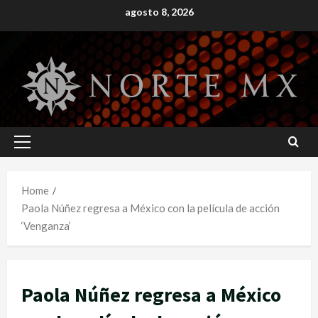
Skip
agosto 8, 2026
to
content
Primary
Menu
Home
Paola Núñez regresa a México con la película de acción
‘Venganza’
Paola Núñez regresa a México