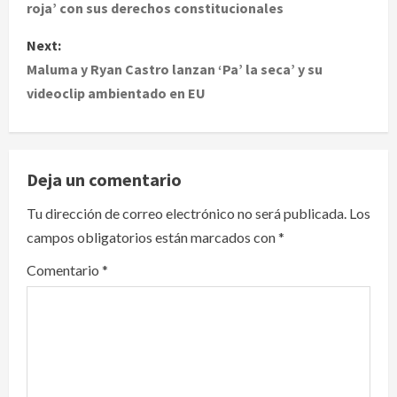
roja’ con sus derechos constitucionales
s
Next:
t
Maluma y Ryan Castro lanzan ‘Pa’ la seca’ y su
videoclip ambientado en EU
n
a
v
Deja un comentario
i
Tu dirección de correo electrónico no será publicada.
Los
campos obligatorios están marcados con
*
g
Comentario
*
a
t
i