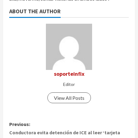
ABOUT THE AUTHOR
soporteinfix
Editor
View All Posts
P
Previous:
o
Conductora evita detención de ICE al leer ‘tarjeta