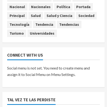
Denuncian robo de 5 mil dólares y un
Nacional
Nacionales
Política
Portada
Rolex al equipo de Junior H en el
AICM
Principal
Salud
Salud y Ciencia
Sociedad
agosto 8, 2026
5
Tecnología
Tendencia
Tendencias
Turismo
Universidades
CONNECT WITH US
Social menu is not set. You need to create menu and
assign it to Social Menu on Menu Settings.
TAL VEZ TE LAS PERDISTE