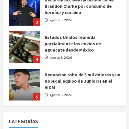
Brandon Clarke por consumo de
heroína y cocaína
agosto 8, 2026
3
Estados Unidos reanuda
parcialmente los envíos de
aguacate desde México
agosto 8, 2026
4
Denuncian robo de 5 mil dólares y un
Rolex al equipo de Junior H en el
AICM
agosto 8, 2026
5
EE. UU. reconoce apoyo de
Sheinbaum contra el narco pero
CATEGORÍAS
advierte que persisten desafíos