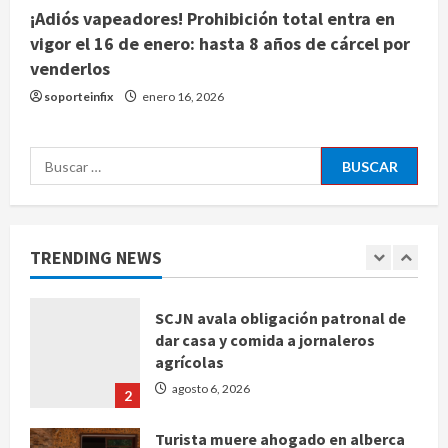
4
agosto 6, 2026
¡Adiós vapeadores! Prohibición total entra en
vigor el 16 de enero: hasta 8 años de cárcel por
venderlos
Toluca golea a Seattle Sounders en
su inicio de la Leagues Cup 2026
soporteinfix
enero 16, 2026
agosto 6, 2026
5
Buscar:
Sin información disponible sobre el
Aeropuerto Internacional de la
Ciudad de México
TRENDING NEWS
agosto 6, 2026
1
SCJN avala obligación patronal de
dar casa y comida a jornaleros
agrícolas
agosto 6, 2026
2
Turista muere ahogado en alberca