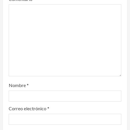
t
i
o
n
Nombre
*
Correo electrónico
*