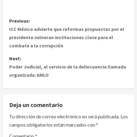
P
Previous:
o
ICC México advierte que reformas propuestas por el
presidente vulneran instituciones clave para el
s
combate a la corrupción
t
Next:
Poder Judicial, al servicio de la delincuencia llamada
n
organizada: AMLO
a
v
Deja un comentario
i
Tu dirección de correo electrónico no será publicada.
Los
g
campos obligatorios están marcados con
*
a
Comentario
*