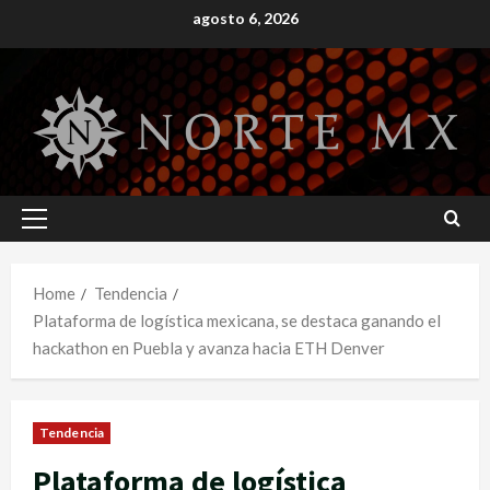
Skip
agosto 6, 2026
to
content
Primary
Menu
Home
Tendencia
Plataforma de logística mexicana, se destaca ganando el
hackathon en Puebla y avanza hacia ETH Denver
Tendencia
Plataforma de logística