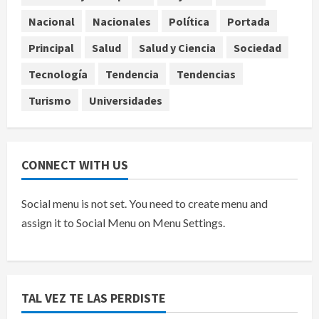
Toluca golea a Seattle Sounders en
Nacional
Nacionales
Política
Portada
su inicio de la Leagues Cup 2026
Principal
Salud
Salud y Ciencia
Sociedad
agosto 6, 2026
5
Tecnología
Tendencia
Tendencias
Turismo
Universidades
CONNECT WITH US
Social menu is not set. You need to create menu and
assign it to Social Menu on Menu Settings.
TAL VEZ TE LAS PERDISTE