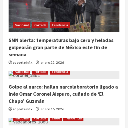
Nacional
Portada
Tendencia
SCJN avala obligación patronal de
dar casa y comida a jornaleros
SMN alerta: temperaturas bajo cero y heladas
agrícolas
golpearán gran parte de México este fin de
semana
agosto 6, 2026
2
soporteinfix
enero 22, 2026
Turista muere ahogado en alberca
Nacional
Portada
Tendencia
de hotel en Acapulco; familiares
pidieron ayuda ante falta de
Golpe al narco: hallan narcolaboratorio ligado a
personal capacitado
3
Inés Omar Coronel Aispuro, cuñado de ‘El
agosto 6, 2026
Chapo’ Guzmán
México gana arbitraje contra
soporteinfix
enero 16, 2026
fondos de EE.UU. que reclamaban
más de 219 mdd por bonos de TV
Nacional
Portada
Salud
Tendencia
Azteca