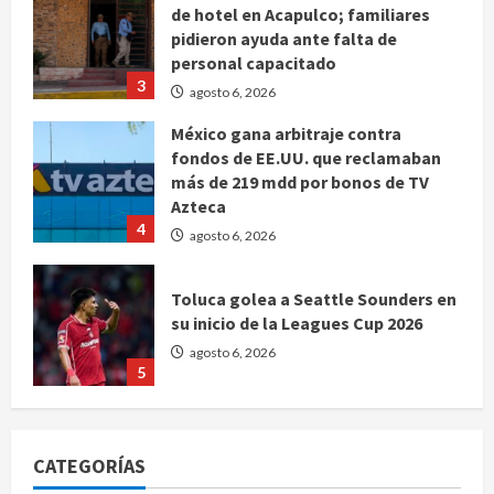
de hotel en Acapulco; familiares
pidieron ayuda ante falta de
personal capacitado
3
agosto 6, 2026
México gana arbitraje contra
fondos de EE.UU. que reclamaban
más de 219 mdd por bonos de TV
Azteca
4
agosto 6, 2026
Toluca golea a Seattle Sounders en
su inicio de la Leagues Cup 2026
agosto 6, 2026
5
Sin información disponible sobre el
Aeropuerto Internacional de la
CATEGORÍAS
Ciudad de México