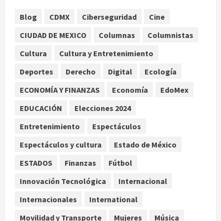
agosto 6, 2026
1
Blog
CDMX
Ciberseguridad
Cine
CIUDAD DE MEXICO
Columnas
Columnistas
SCJN avala obligación patronal de
dar casa y comida a jornaleros
Cultura
Cultura y Entretenimiento
agrícolas
Deportes
Derecho
Digital
Ecología
agosto 6, 2026
2
ECONOMÍA Y FINANZAS
Economía
EdoMex
Turista muere ahogado en alberca
de hotel en Acapulco; familiares
EDUCACIÓN
Elecciones 2024
pidieron ayuda ante falta de
Entretenimiento
Espectáculos
personal capacitado
3
agosto 6, 2026
Espectáculos y cultura
Estado de México
México gana arbitraje contra
ESTADOS
Finanzas
Fútbol
fondos de EE.UU. que reclamaban
Innovación Tecnológica
Internacional
más de 219 mdd por bonos de TV
Azteca
Internacionales
International
4
agosto 6, 2026
Movilidad y Transporte
Mujeres
Música