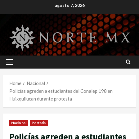
Skip
agosto 7, 2026
to
content
Primary
Menu
Home
Nacional
Policías agreden a estudiantes del Conalep 198 en
Huixquilucan durante protesta
Nacional
Portada
Policías agreden a estudiantes