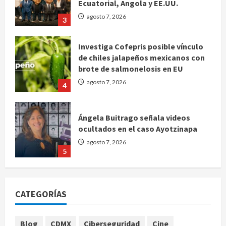
Ecuatorial, Angola y EE.UU.
agosto 7, 2026
3
Investiga Cofepris posible vínculo
de chiles jalapeños mexicanos con
brote de salmonelosis en EU
agosto 7, 2026
4
Ángela Buitrago señala videos
ocultados en el caso Ayotzinapa
agosto 7, 2026
5
Charlotte FC vs Atlas: Fecha,
horario y canal para ver el partido
CATEGORÍAS
de la Leagues Cup 2026
agosto 7, 2026
1
Blog
CDMX
Ciberseguridad
Cine