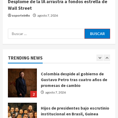
Desplome de la IA arrastra a fondos estrella de
Wall Street
Ángela Buitrago señala videos
ocultados en el caso Ayotzinapa
soporteinfix
agosto 7, 2026
agosto 7, 2026
5
Buscar:
Charlotte FC vs Atlas: Fecha,
horario y canal para ver el partido
de la Leagues Cup 2026
TRENDING NEWS
agosto 7, 2026
1
Colombia despide al gobierno de
Gustavo Petro tras cuatro años de
promesas de cambio
agosto 7, 2026
2
Hijos de presidentes bajo escrutinio
institucional en Brasil, Guinea