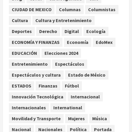
CIUDAD DE MEXICO
Columnas
Columnistas
Colombia despide al gobierno de
Gustavo Petro tras cuatro años de
Cultura
Cultura y Entretenimiento
promesas de cambio
Deportes
Derecho
Digital
Ecología
agosto 7, 2026
2
ECONOMÍA Y FINANZAS
Economía
EdoMex
Hijos de presidentes bajo escrutinio
EDUCACIÓN
Elecciones 2024
institucional en Brasil, Guinea
Ecuatorial, Angola y EE.UU.
Entretenimiento
Espectáculos
agosto 7, 2026
3
Espectáculos y cultura
Estado de México
ESTADOS
Finanzas
Fútbol
Investiga Cofepris posible vínculo
de chiles jalapeños mexicanos con
Innovación Tecnológica
Internacional
brote de salmonelosis en EU
Internacionales
International
agosto 7, 2026
4
Movilidad y Transporte
Mujeres
Música
Ángela Buitrago señala videos
Nacional
Nacionales
Política
Portada