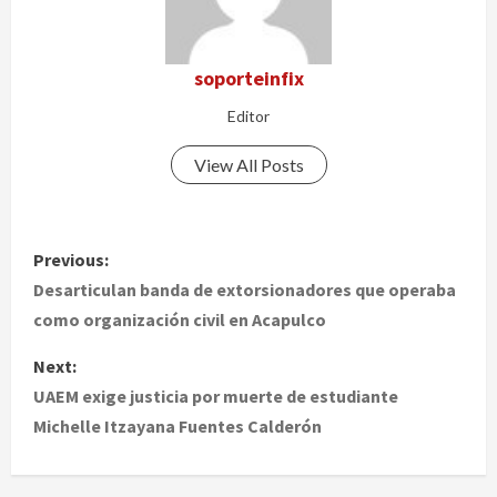
soporteinfix
Editor
View All Posts
P
Previous:
o
Desarticulan banda de extorsionadores que operaba
como organización civil en Acapulco
s
Next:
t
UAEM exige justicia por muerte de estudiante
Michelle Itzayana Fuentes Calderón
n
a