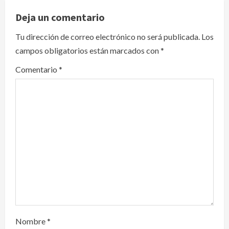
v
Deja un comentario
i
Tu dirección de correo electrónico no será publicada.
Los
campos obligatorios están marcados con
*
g
Comentario
*
a
t
i
o
n
Nombre
*