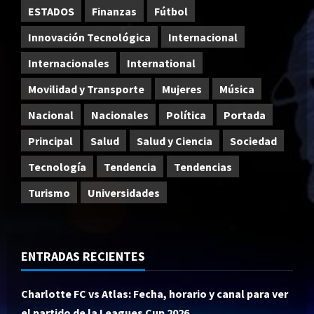
ESTADOS
Finanzas
Fútbol
Innovación Tecnológica
Internacional
Internacionales
International
Movilidad y Transporte
Mujeres
Música
Nacional
Nacionales
Política
Portada
Principal
Salud
Salud y Ciencia
Sociedad
Tecnología
Tendencia
Tendencias
Turismo
Universidades
ENTRADAS RECIENTES
Charlotte FC vs Atlas: Fecha, horario y canal para ver
el partido de la Leagues Cup 2026