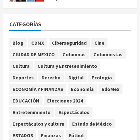
Deportes
Internacional
Portada
Fallece Jorge Messi, padre de
CATEGORÍAS
Lionel, a los 68 años en Rosario
agosto 9, 2026
1
Blog
CDMX
Ciberseguridad
Cine
Nacional
CIUDAD DE MEXICO
Columnas
Columnistas
Detienen a ‘El Pony’ con fusil M4,
drogas y arsenal en carretera de
Cultura
Cultura y Entretenimiento
Tabasco
Deportes
Derecho
Digital
Ecología
2
agosto 9, 2026
ECONOMÍA Y FINANZAS
Economía
EdoMex
Melanie Martinez se presenta en el
EDUCACIÓN
Elecciones 2024
Palacio de los Deportes con su tour
‘Hades: The Sacrifice’
Entretenimiento
Espectáculos
agosto 9, 2026
3
Espectáculos y cultura
Estado de México
Nacional
ESTADOS
Finanzas
Fútbol
Sheinbaum defiende reestructura