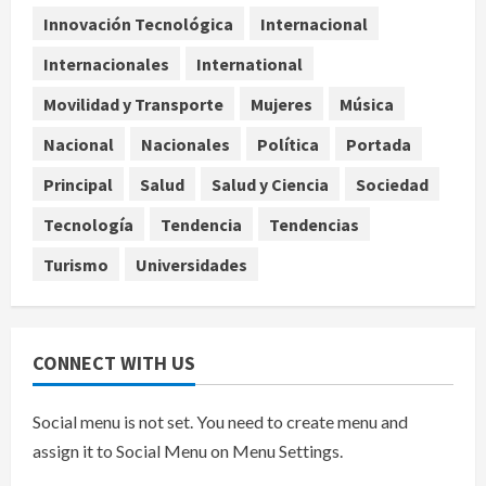
de créditos del Infonavit y niega
Innovación Tecnológica
Internacional
riesgo financiero
Internacionales
International
4
agosto 9, 2026
Movilidad y Transporte
Mujeres
Música
Internacional
Colombia respalda soberanía de
Nacional
Nacionales
Política
Portada
Marruecos sobre el Sáhara y busca
Principal
Salud
Salud y Ciencia
Sociedad
TLC
5
agosto 9, 2026
Tecnología
Tendencia
Tendencias
Turismo
Universidades
CONNECT WITH US
Social menu is not set. You need to create menu and
assign it to Social Menu on Menu Settings.