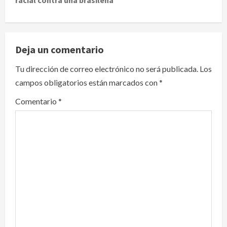
n
a
v
Deja un comentario
i
Tu dirección de correo electrónico no será publicada.
Los
campos obligatorios están marcados con
*
g
Comentario
*
a
t
i
o
n