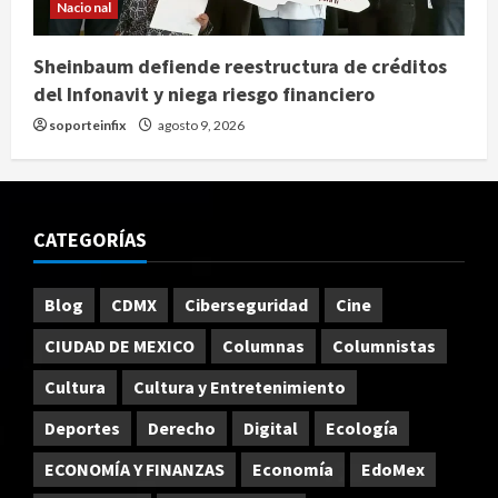
Nacional
Sheinbaum defiende reestructura de créditos
del Infonavit y niega riesgo financiero
soporteinfix
agosto 9, 2026
CATEGORÍAS
Blog
CDMX
Ciberseguridad
Cine
CIUDAD DE MEXICO
Columnas
Columnistas
Cultura
Cultura y Entretenimiento
Deportes
Derecho
Digital
Ecología
ECONOMÍA Y FINANZAS
Economía
EdoMex