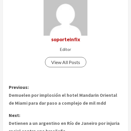
soporteinfix
Editor
View All Posts
P
Previous:
o
Demuelen por implosión el hotel Mandarin Oriental
de Miami para dar paso a complejo de mil mdd
s
Next:
t
Detienen a un argentino en Río de Janeiro por injuria
racial contra una brasileña