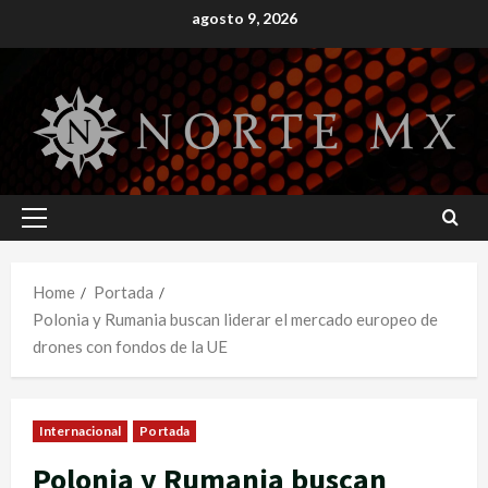
Skip
agosto 9, 2026
to
content
Primary
Menu
Home
Portada
Polonia y Rumania buscan liderar el mercado europeo de
drones con fondos de la UE
Internacional
Portada
Polonia y Rumania buscan