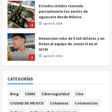
Estados Unidos reanuda
parcialmente los envíos de
aguacate desde México
agosto 8, 2026
4
Denuncian robo de 5 mil dólares y un
Rolex al equipo de Junior H en el
AICM
agosto 8, 2026
5
EE. UU. reconoce apoyo de
Sheinbaum contra el narco pero
CATEGORÍAS
advierte que persisten desafíos
agosto 8, 2026
1
Blog
CDMX
Ciberseguridad
Cine
CIUDAD DE MEXICO
Columnas
Columnistas
México y Perú restablecen
relaciones diplomáticas tras cuatro