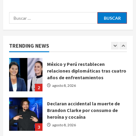
agosto 8, 2026
5
Buscar:
EE. UU. reconoce apoyo de
Sheinbaum contra el narco pero
advierte que persisten desafíos
TRENDING NEWS
agosto 8, 2026
1
México y Perú restablecen
relaciones diplomáticas tras cuatro
años de enfrentamientos
agosto 8, 2026
2
Declaran accidental la muerte de
Brandon Clarke por consumo de
heroína y cocaína
agosto 8, 2026
3