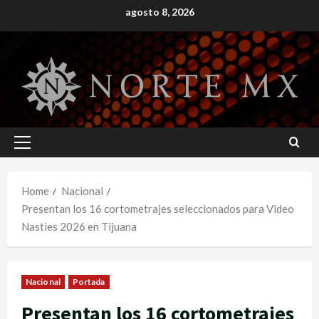
Skip
agosto 8, 2026
to
content
Primary
Menu
Home
Nacional
Presentan los 16 cortometrajes seleccionados para Video
Nasties 2026 en Tijuana
Nacional
Portada
Presentan los 16 cortometrajes