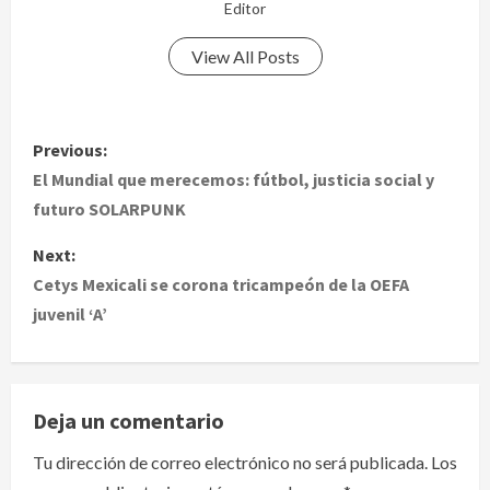
Editor
View All Posts
P
Previous:
o
El Mundial que merecemos: fútbol, justicia social y
futuro SOLARPUNK
s
Next:
t
Cetys Mexicali se corona tricampeón de la OEFA
juvenil ‘A’
n
a
v
Deja un comentario
i
Tu dirección de correo electrónico no será publicada.
Los