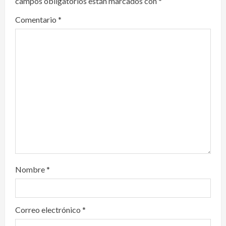
campos obligatorios están marcados con
*
g
Comentario
*
a
t
i
o
n
Nombre
*
Correo electrónico
*