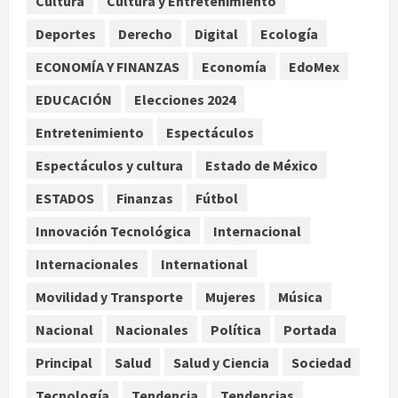
Cultura
Cultura y Entretenimiento
años de enfrentamientos
Deportes
Derecho
Digital
Ecología
agosto 8, 2026
2
ECONOMÍA Y FINANZAS
Economía
EdoMex
Declaran accidental la muerte de
EDUCACIÓN
Elecciones 2024
Brandon Clarke por consumo de
heroína y cocaína
Entretenimiento
Espectáculos
agosto 8, 2026
3
Espectáculos y cultura
Estado de México
ESTADOS
Finanzas
Fútbol
Estados Unidos reanuda
parcialmente los envíos de
Innovación Tecnológica
Internacional
aguacate desde México
Internacionales
International
agosto 8, 2026
4
Movilidad y Transporte
Mujeres
Música
Denuncian robo de 5 mil dólares y un
Nacional
Nacionales
Política
Portada
Rolex al equipo de Junior H en el
AICM
Principal
Salud
Salud y Ciencia
Sociedad
agosto 8, 2026
5
Tecnología
Tendencia
Tendencias