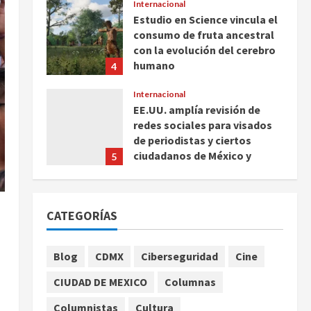
Internacional
Estudio en Science vincula el
consumo de fruta ancestral
con la evolución del cerebro
humano
4
agosto 7, 2026
Internacional
EE.UU. amplía revisión de
redes sociales para visados
de periodistas y ciertos
ciudadanos de México y
5
Canadá
Nacional
agosto 7, 2026
Fallece Carlos Garfias
CATEGORÍAS
Merlos, arzobispo emérito de
Morelia
1
agosto 7, 2026
Blog
CDMX
Ciberseguridad
Cine
Nacional
CIUDAD DE MEXICO
Columnas
Lotería Nacional emite
billete por centenario de la
Columnistas
Cultura