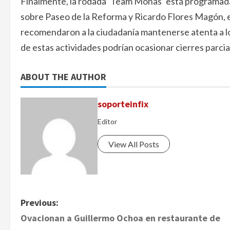
Finalmente, la rodada ‘Team Monas’ está programada pa
sobre Paseo de la Reforma y Ricardo Flores Magón, 
recomendaron a la ciudadanía mantenerse atenta a lo
de estas actividades podrían ocasionar cierres parcial
ABOUT THE AUTHOR
soporteinfix
Editor
View All Posts
P
Previous:
Ovacionan a Guillermo Ochoa en restaurante de
o