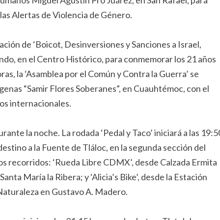
umanos Miguel Agustín Pro Juárez, en San Rafael, para
las Alertas de Violencia de Género.
ación de ‘Boicot, Desinversiones y Sanciones a Israel,
ndo, en el Centro Histórico, para conmemorar los 21 años
ras, la ‘Asamblea por el Común y Contra la Guerra’ se
ígenas “Samir Flores Soberanes”, en Cuauhtémoc, con el
tos internacionales.
rante la noche. La rodada ‘Pedal y Taco’ iniciará a las 19:5
estino a la Fuente de Tláloc, en la segunda sección del
dos recorridos: ‘Rueda Libre CDMX’, desde Calzada Ermita
ta María la Ribera; y ‘Alicia’s Bike’, desde la Estación
 Naturaleza en Gustavo A. Madero.