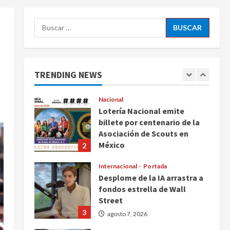
ciudadanos de México y
5
Canadá
Buscar:
Nacional
agosto 7, 2026
Fallece Carlos Garfias
Merlos, arzobispo emérito de
Morelia
TRENDING NEWS
1
agosto 7, 2026
Nacional
Lotería Nacional emite
billete por centenario de la
Asociación de Scouts en
México
2
agosto 7, 2026
Internacional
Portada
Desplome de la IA arrastra a
fondos estrella de Wall
Street
3
agosto 7, 2026