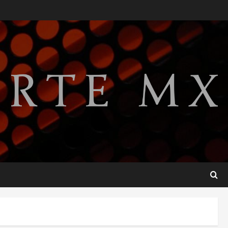
Lotería Nacional emite
billete por centenario de la
Asociación de Scouts en
México
2
agosto 7, 2026
Internacional
Portada
Desplome de la IA arrastra a
fondos estrella de Wall
Street
3
agosto 7, 2026
Internacional
Estudio en Science vincula el
consumo de fruta ancestral
con la evolución del cerebro
humano
4
agosto 7, 2026
Internacional
EE.UU. amplía revisión de
redes sociales para visados
de periodistas y ciertos