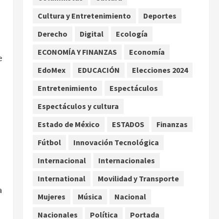
Asociación de Scouts en
Cultura y Entretenimiento
Deportes
México
2
agosto 7, 2026
Derecho
Digital
Ecología
Internacional
Portada
Desplome de la IA arrastra a
ECONOMÍA Y FINANZAS
Economía
e
fondos estrella de Wall
EdoMex
EDUCACIÓN
Elecciones 2024
Street
3
agosto 7, 2026
Entretenimiento
Espectáculos
Internacional
Espectáculos y cultura
Estudio en Science vincula el
consumo de fruta ancestral
Estado de México
ESTADOS
Finanzas
con la evolución del cerebro
Fútbol
Innovación Tecnológica
humano
4
agosto 7, 2026
Internacional
Internacionales
Internacional
EE.UU. amplía revisión de
International
Movilidad y Transporte
redes sociales para visados
a
Mujeres
Música
Nacional
de periodistas y ciertos
ciudadanos de México y
5
Nacionales
Política
Portada
Canadá