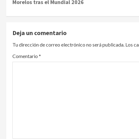
Morelos tras el Mundial 2026
s
t
Deja un comentario
n
Tu dirección de correo electrónico no será publicada.
Los c
a
Comentario
*
v
i
g
a
t
i