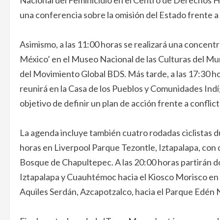
Nacional del Feminicidio en el Centro de Derechos H
una conferencia sobre la omisión del Estado frente a 
Asimismo, a las 11:00 horas se realizará una concentr
México’ en el Museo Nacional de las Culturas del Mu
del Movimiento Global BDS. Más tarde, a las 17:30 ho
reunirá en la Casa de los Pueblos y Comunidades Ind
objetivo de definir un plan de acción frente a conflic
La agenda incluye también cuatro rodadas ciclistas du
horas en Liverpool Parque Tezontle, Iztapalapa, con d
Bosque de Chapultepec. A las 20:00 horas partirán 
Iztapalapa y Cuauhtémoc hacia el Kiosco Morisco en San
Aquiles Serdán, Azcapotzalco, hacia el Parque Edén