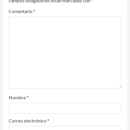
campos obligatorios están marcados con
*
g
Comentario
*
a
t
i
o
n
Nombre
*
Correo electrónico
*