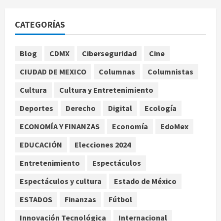
EE. UU. reconoce apoyo de
Sheinbaum contra el narco pero
CATEGORÍAS
advierte que persisten desafíos
agosto 8, 2026
1
Blog
CDMX
Ciberseguridad
Cine
CIUDAD DE MEXICO
Columnas
Columnistas
México y Perú restablecen
relaciones diplomáticas tras cuatro
Cultura
Cultura y Entretenimiento
años de enfrentamientos
Deportes
Derecho
Digital
Ecología
agosto 8, 2026
2
ECONOMÍA Y FINANZAS
Economía
EdoMex
Declaran accidental la muerte de
EDUCACIÓN
Elecciones 2024
Brandon Clarke por consumo de
heroína y cocaína
Entretenimiento
Espectáculos
agosto 8, 2026
3
Espectáculos y cultura
Estado de México
ESTADOS
Finanzas
Fútbol
Estados Unidos reanuda
parcialmente los envíos de
Innovación Tecnológica
Internacional