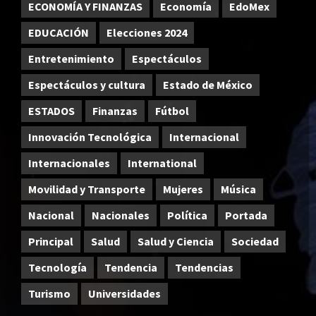
ECONOMÍA Y FINANZAS
Economía
EdoMex
EDUCACIÓN
Elecciones 2024
Entretenimiento
Espectáculos
Espectáculos y cultura
Estado de México
ESTADOS
Finanzas
Fútbol
Innovación Tecnológica
Internacional
Internacionales
International
Movilidad y Transporte
Mujeres
Música
Nacional
Nacionales
Política
Portada
Principal
Salud
Salud y Ciencia
Sociedad
Tecnología
Tendencia
Tendencias
Turismo
Universidades