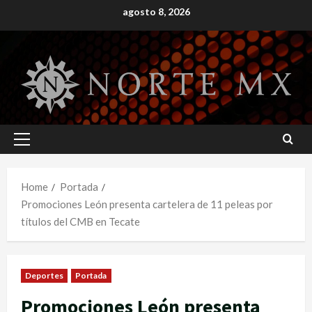
Skip
agosto 8, 2026
to
content
Primary
Menu
Home
Portada
Promociones León presenta cartelera de 11 peleas por
títulos del CMB en Tecate
Deportes
Portada
Promociones León presenta