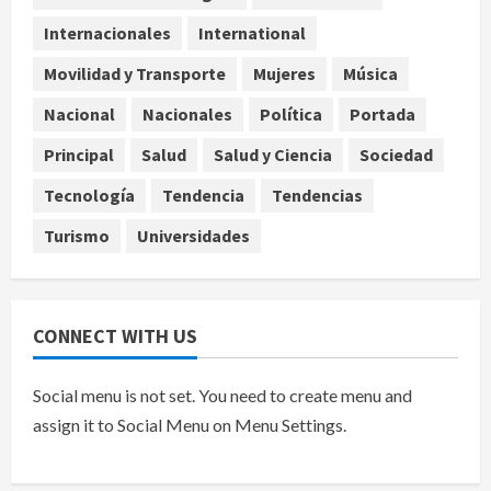
aguacate desde México
Internacionales
International
agosto 8, 2026
4
Movilidad y Transporte
Mujeres
Música
Denuncian robo de 5 mil dólares y un
Nacional
Nacionales
Política
Portada
Rolex al equipo de Junior H en el
AICM
Principal
Salud
Salud y Ciencia
Sociedad
agosto 8, 2026
5
Tecnología
Tendencia
Tendencias
Turismo
Universidades
CONNECT WITH US
Social menu is not set. You need to create menu and
assign it to Social Menu on Menu Settings.