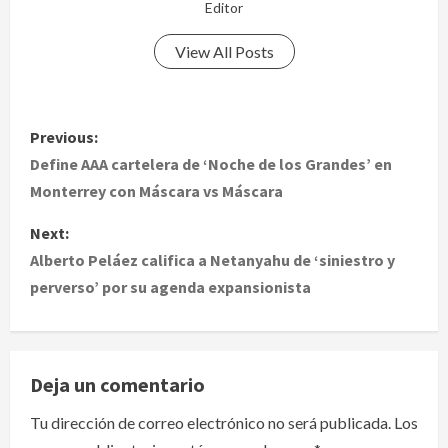
Editor
View All Posts
P
Previous:
o
Define AAA cartelera de ‘Noche de los Grandes’ en
Monterrey con Máscara vs Máscara
s
Next:
t
Alberto Peláez califica a Netanyahu de ‘siniestro y
perverso’ por su agenda expansionista
n
a
v
Deja un comentario
i
Tu dirección de correo electrónico no será publicada.
Los