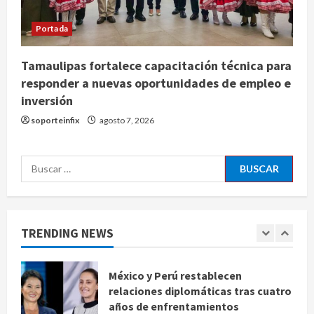
Estados Unidos reanuda
parcialmente los envíos de
Portada
aguacate desde México
agosto 8, 2026
4
Tamaulipas fortalece capacitación técnica para
responder a nuevas oportunidades de empleo e
Denuncian robo de 5 mil dólares y un
inversión
Rolex al equipo de Junior H en el
soporteinfix
agosto 7, 2026
AICM
agosto 8, 2026
5
Buscar:
EE. UU. reconoce apoyo de
Sheinbaum contra el narco pero
advierte que persisten desafíos
TRENDING NEWS
agosto 8, 2026
1
México y Perú restablecen
relaciones diplomáticas tras cuatro
años de enfrentamientos