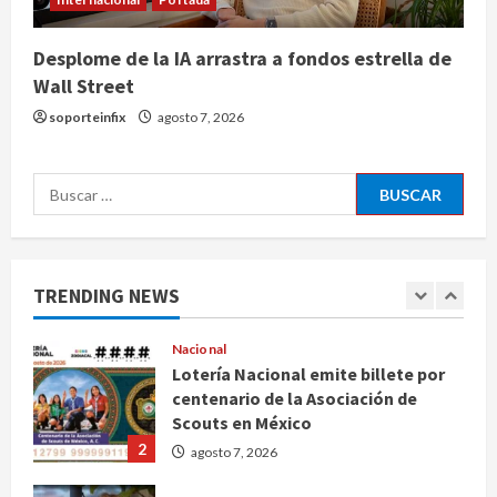
4
agosto 7, 2026
Desplome de la IA arrastra a fondos estrella de
Internacional
Wall Street
EE.UU. amplía revisión de redes
sociales para visados de periodistas
soporteinfix
agosto 7, 2026
y ciertos ciudadanos de México y
Canadá
5
Buscar:
agosto 7, 2026
Nacional
Fallece Carlos Garfias Merlos,
arzobispo emérito de Morelia
TRENDING NEWS
agosto 7, 2026
1
Nacional
Lotería Nacional emite billete por
centenario de la Asociación de
Scouts en México
2
agosto 7, 2026