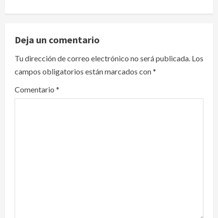
a
v
Deja un comentario
i
Tu dirección de correo electrónico no será publicada.
Los
campos obligatorios están marcados con
*
g
Comentario
*
a
t
i
o
n