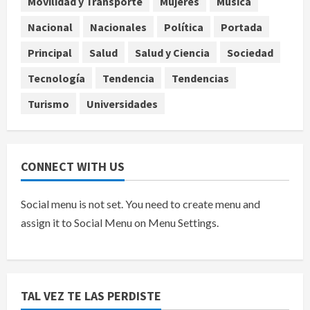
Movilidad y Transporte
Mujeres
Música
Internacional
EE.UU. amplía revisión de redes
Nacional
Nacionales
Política
Portada
sociales para visados de periodistas
Principal
Salud
Salud y Ciencia
Sociedad
y ciertos ciudadanos de México y
Canadá
5
Tecnología
Tendencia
Tendencias
agosto 7, 2026
Turismo
Universidades
CONNECT WITH US
Social menu is not set. You need to create menu and
assign it to Social Menu on Menu Settings.
TAL VEZ TE LAS PERDISTE