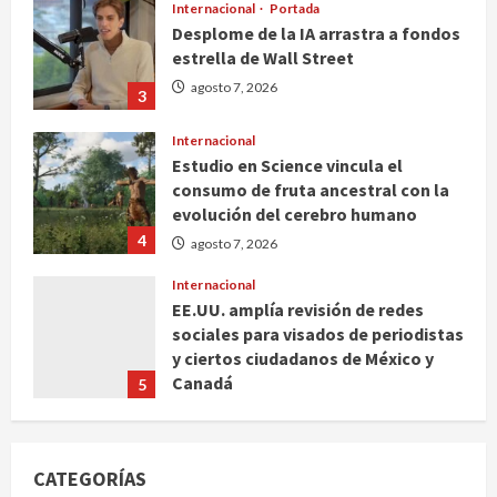
Internacional
Portada
Desplome de la IA arrastra a fondos
estrella de Wall Street
agosto 7, 2026
3
Internacional
Estudio en Science vincula el
consumo de fruta ancestral con la
evolución del cerebro humano
4
agosto 7, 2026
Internacional
EE.UU. amplía revisión de redes
sociales para visados de periodistas
y ciertos ciudadanos de México y
Canadá
5
agosto 7, 2026
Nacional
Fallece Carlos Garfias Merlos,
CATEGORÍAS
arzobispo emérito de Morelia