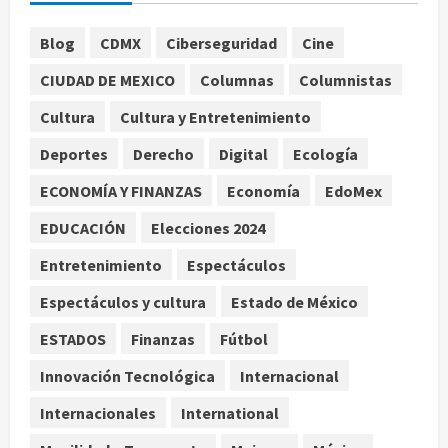
agosto 7, 2026
1
Blog
CDMX
Ciberseguridad
Cine
Nacional
CIUDAD DE MEXICO
Columnas
Columnistas
Lotería Nacional emite billete por
centenario de la Asociación de
Cultura
Cultura y Entretenimiento
Scouts en México
Deportes
Derecho
Digital
Ecología
2
agosto 7, 2026
ECONOMÍA Y FINANZAS
Economía
EdoMex
Internacional
Portada
EDUCACIÓN
Elecciones 2024
Desplome de la IA arrastra a fondos
estrella de Wall Street
Entretenimiento
Espectáculos
agosto 7, 2026
3
Espectáculos y cultura
Estado de México
Internacional
ESTADOS
Finanzas
Fútbol
Estudio en Science vincula el
consumo de fruta ancestral con la
Innovación Tecnológica
Internacional
evolución del cerebro humano
Internacionales
International
4
agosto 7, 2026