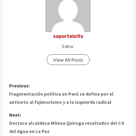
soporteinfix
Editor
View All Posts
P
Previous:
o
Fragmentación política en Perú se define por el
antivoto al fujimorismo y a la izquierda radical
s
Next:
t
Destaca alcaldesa Milena Quiroga resultados del C4
del Agua en La Paz
n