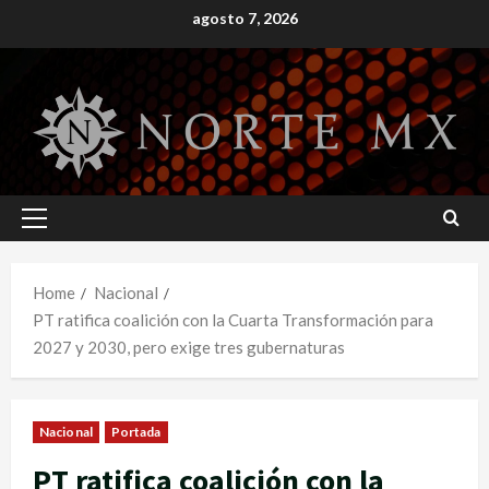
Skip
agosto 7, 2026
to
content
Primary
Menu
Home
Nacional
PT ratifica coalición con la Cuarta Transformación para
2027 y 2030, pero exige tres gubernaturas
Nacional
Portada
PT ratifica coalición con la