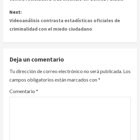
s
Next:
t
Videoanálisis contrasta estadísticas oficiales de
criminalidad con el miedo ciudadano
n
a
v
Deja un comentario
i
Tu dirección de correo electrónico no será publicada.
Los
campos obligatorios están marcados con
*
g
Comentario
*
a
t
i
o