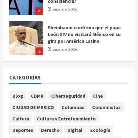
Sheinbaum confirma que el papa
León XIV no visitará México en su
gira por América Latina
agosto 6, 2026
5
Bad Bunny enfrenta dos demandas
millonarias por uso no consentido
de voces femeninas
agosto 6, 2026
1
CATEGORÍAS
Publican artículo sobre adaptar la
vida social a la de los hijos
Blog
CDMX
Ciberseguridad
Cine
agosto 6, 2026
2
CIUDAD DE MEXICO
Columnas
Columnistas
Cultura
Cultura y Entretenimiento
Bacterias en el semen también
condicionan el éxito del embarazo:
Deportes
Derecho
Digital
Ecología
estudio cambia el foco al