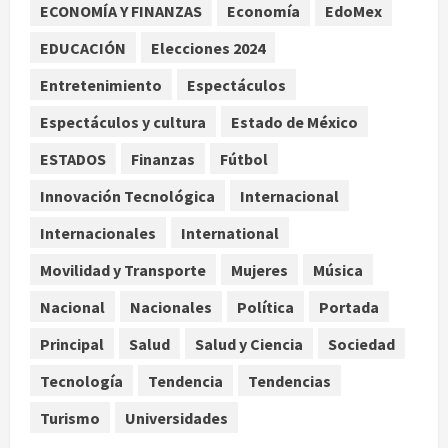
microbioma seminal
ECONOMÍA Y FINANZAS
Economía
EdoMex
3
agosto 6, 2026
EDUCACIÓN
Elecciones 2024
¿Sería posible saber si una
Entretenimiento
Espectáculos
inteligencia artificial tiene
Espectáculos y cultura
Estado de México
consciencia?
agosto 6, 2026
4
ESTADOS
Finanzas
Fútbol
Innovación Tecnológica
Internacional
Sheinbaum confirma que el papa
León XIV no visitará México en su
Internacionales
International
gira por América Latina
Movilidad y Transporte
Mujeres
Música
agosto 6, 2026
5
Nacional
Nacionales
Política
Portada
Principal
Salud
Salud y Ciencia
Sociedad
Tecnología
Tendencia
Tendencias
Turismo
Universidades