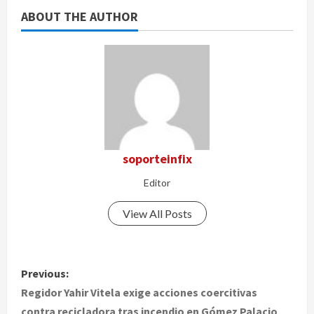
ABOUT THE AUTHOR
soporteinfix
Editor
View All Posts
P
Previous:
o
Regidor Yahir Vitela exige acciones coercitivas
contra recicladora tras incendio en Gómez Palacio