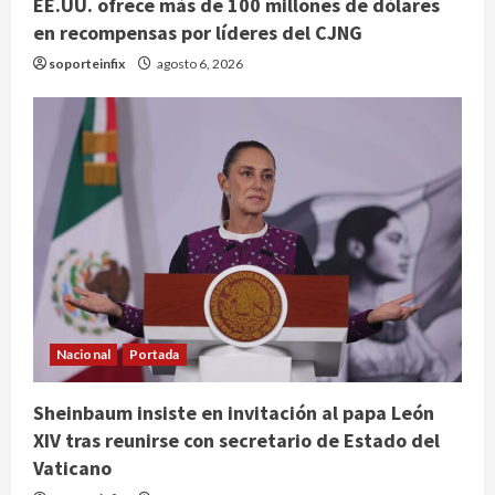
EE.UU. ofrece más de 100 millones de dólares
en recompensas por líderes del CJNG
soporteinfix
agosto 6, 2026
Publican artículo sobre adaptar la
Nacional
Portada
vida social a la de los hijos
Sheinbaum insiste en invitación al papa León
agosto 6, 2026
2
XIV tras reunirse con secretario de Estado del
Vaticano
Bacterias en el semen también