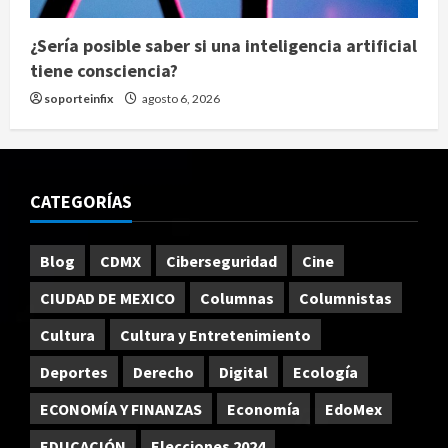
¿Sería posible saber si una inteligencia artificial
tiene consciencia?
soporteinfix
agosto 6, 2026
CATEGORÍAS
Blog
CDMX
Ciberseguridad
Cine
CIUDAD DE MEXICO
Columnas
Columnistas
Cultura
Cultura y Entretenimiento
Deportes
Derecho
Digital
Ecología
ECONOMÍA Y FINANZAS
Economía
EdoMex
EDUCACIÓN
Elecciones 2024