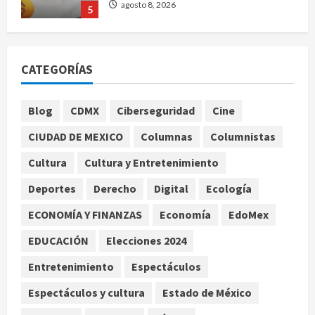
EE. UU. reconoce apoyo de
Sheinbaum contra el narco pero
advierte que persisten desafíos
agosto 8, 2026
1
CATEGORÍAS
México y Perú restablecen
Blog
CDMX
Ciberseguridad
Cine
relaciones diplomáticas tras cuatro
años de enfrentamientos
CIUDAD DE MEXICO
Columnas
Columnistas
agosto 8, 2026
2
Cultura
Cultura y Entretenimiento
Declaran accidental la muerte de
Deportes
Derecho
Digital
Ecología
Brandon Clarke por consumo de
ECONOMÍA Y FINANZAS
Economía
EdoMex
heroína y cocaína
agosto 8, 2026
EDUCACIÓN
Elecciones 2024
3
Entretenimiento
Espectáculos
Estados Unidos reanuda
Espectáculos y cultura
Estado de México
parcialmente los envíos de
aguacate desde México