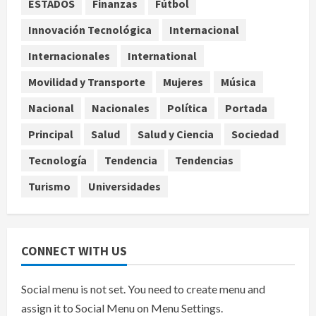
ESTADOS
Finanzas
Fútbol
agosto 8, 2026
4
Innovación Tecnológica
Internacional
Internacionales
International
Denuncian robo de 5 mil dólares y un
Rolex al equipo de Junior H en el
Movilidad y Transporte
Mujeres
Música
AICM
agosto 8, 2026
Nacional
Nacionales
Política
Portada
5
Principal
Salud
Salud y Ciencia
Sociedad
Tecnología
Tendencia
Tendencias
Turismo
Universidades
CONNECT WITH US
Social menu is not set. You need to create menu and
assign it to Social Menu on Menu Settings.