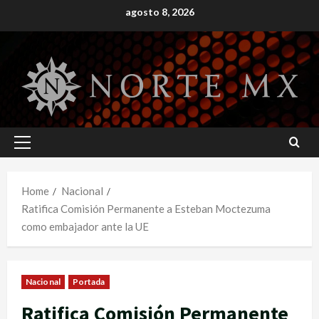
Skip
agosto 8, 2026
to
content
Primary
Menu
Home
Nacional
Ratifica Comisión Permanente a Esteban Moctezuma
como embajador ante la UE
Nacional
Portada
Ratifica Comisión Permanente