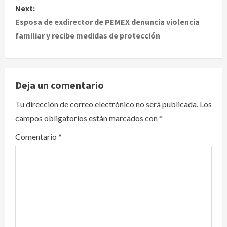
Next:
t
Esposa de exdirector de PEMEX denuncia violencia
familiar y recibe medidas de protección
n
a
v
Deja un comentario
i
Tu dirección de correo electrónico no será publicada.
Los
campos obligatorios están marcados con
*
g
Comentario
*
a
t
i
o