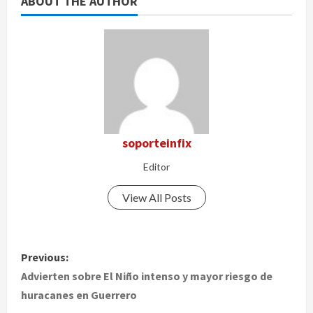
ABOUT THE AUTHOR
soporteinfix
Editor
View All Posts
P
Previous:
o
Advierten sobre El Niño intenso y mayor riesgo de
huracanes en Guerrero
s