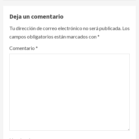
a
v
Deja un comentario
i
Tu dirección de correo electrónico no será publicada.
Los
campos obligatorios están marcados con
*
g
Comentario
*
a
t
i
o
n