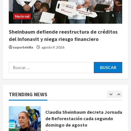
mariposas y aves tras convertirse
en espacio polinizador
Nacional
agosto 10, 2026
4
Sheinbaum defiende reestructura de créditos
Planta Tecolote-La Gloria recibió
del Infonavit y niega riesgo financiero
tres veces fondos internacionales y
soporteinfix
agosto 9, 2026
sigue sin concretarse
agosto 10, 2026
5
Buscar:
Se registran 43 mil 619 aspirantes
para el examen de ingreso a la
UNAM
TRENDING NEWS
agosto 10, 2026
1
Claudia Sheinbaum decreta Jornada
de Reforestación cada segundo
domingo de agosto