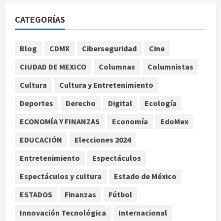
Se registran 43 mil 619 aspirantes
para el examen de ingreso a la
CATEGORÍAS
UNAM
agosto 10, 2026
1
Blog
CDMX
Ciberseguridad
Cine
CIUDAD DE MEXICO
Columnas
Columnistas
Claudia Sheinbaum decreta Jornada
de Reforestación cada segundo
Cultura
Cultura y Entretenimiento
domingo de agosto
Deportes
Derecho
Digital
Ecología
agosto 10, 2026
2
ECONOMÍA Y FINANZAS
Economía
EdoMex
Reflexionan sobre el derecho a la
EDUCACIÓN
Elecciones 2024
ciudad y la resistencia desde el
barrio
Entretenimiento
Espectáculos
agosto 10, 2026
3
Espectáculos y cultura
Estado de México
ESTADOS
Finanzas
Fútbol
Jardín Hidalgo de Coyoacán atrae
mariposas y aves tras convertirse
Innovación Tecnológica
Internacional
en espacio polinizador