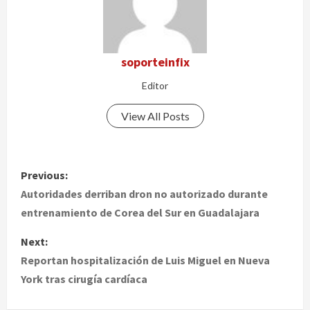
soporteinfix
Editor
View All Posts
P
Previous:
o
Autoridades derriban dron no autorizado durante
entrenamiento de Corea del Sur en Guadalajara
s
Next:
t
Reportan hospitalización de Luis Miguel en Nueva
York tras cirugía cardíaca
n