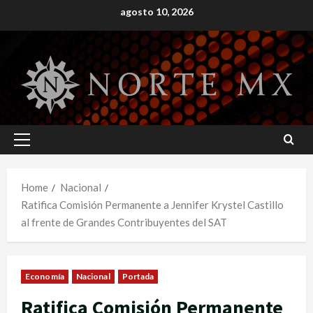
Skip
agosto 10, 2026
to
content
Primary
Menu
Home
Nacional
Ratifica Comisión Permanente a Jennifer Krystel Castillo
al frente de Grandes Contribuyentes del SAT
Economía
Nacional
Portada
Ratifica Comisión Permanente