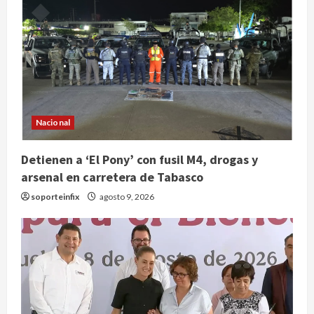
Nacional
Claudia Sheinbaum decreta Jornada
de Reforestación cada segundo
domingo de agosto
Detienen a ‘El Pony’ con fusil M4, drogas y
arsenal en carretera de Tabasco
agosto 10, 2026
2
soporteinfix
agosto 9, 2026
Reflexionan sobre el derecho a la
ciudad y la resistencia desde el
barrio
agosto 10, 2026
3
Jardín Hidalgo de Coyoacán atrae