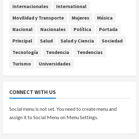
Internacionales
International
agosto 10, 2026
4
Movilidad y Transporte
Mujeres
Música
Planta Tecolote-La Gloria recibió
Nacional
Nacionales
Política
Portada
tres veces fondos internacionales y
sigue sin concretarse
Principal
Salud
Salud y Ciencia
Sociedad
agosto 10, 2026
5
Tecnología
Tendencia
Tendencias
Turismo
Universidades
CONNECT WITH US
Social menu is not set. You need to create menu and
assign it to Social Menu on Menu Settings.