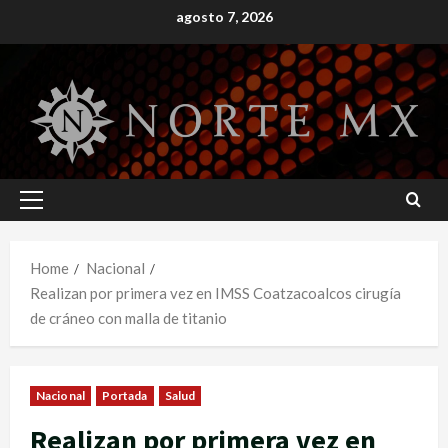
Skip
agosto 7, 2026
to
content
Primary
Menu
Home
Nacional
Realizan por primera vez en IMSS Coatzacoalcos cirugía
de cráneo con malla de titanio
Nacional
Portada
Salud
Realizan por primera vez en