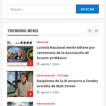
Canadá
5
Buscar:
agosto 7, 2026
Nacional
Fallece Carlos Garfias Merlos,
arzobispo emérito de Morelia
TRENDING NEWS
agosto 7, 2026
1
Nacional
Lotería Nacional emite billete por
centenario de la Asociación de
Scouts en México
2
agosto 7, 2026
Internacional
Portada
Desplome de la IA arrastra a fondos
estrella de Wall Street
agosto 7, 2026
3
Internacional