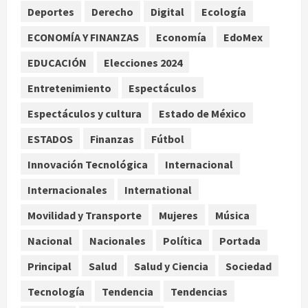
Deportes
Derecho
Digital
Ecología
2
agosto 7, 2026
ECONOMÍA Y FINANZAS
Economía
EdoMex
Internacional
Portada
EDUCACIÓN
Elecciones 2024
Desplome de la IA arrastra a fondos
estrella de Wall Street
Entretenimiento
Espectáculos
agosto 7, 2026
3
Espectáculos y cultura
Estado de México
Internacional
ESTADOS
Finanzas
Fútbol
Estudio en Science vincula el
consumo de fruta ancestral con la
Innovación Tecnológica
Internacional
evolución del cerebro humano
Internacionales
International
4
agosto 7, 2026
Movilidad y Transporte
Mujeres
Música
Internacional
EE.UU. amplía revisión de redes
Nacional
Nacionales
Política
Portada
sociales para visados de periodistas
Principal
Salud
Salud y Ciencia
Sociedad
y ciertos ciudadanos de México y
Canadá
5
Tecnología
Tendencia
Tendencias
agosto 7, 2026