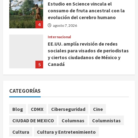
Estudio en Science vincula el
consumo de fruta ancestral con la
evolución del cerebro humano
4
agosto 7, 2026
Internacional
EE.UU. amplía revisión de redes
sociales para visados de periodistas
y ciertos ciudadanos de México y
Canadá
5
agosto 7, 2026
Nacional
Fallece Carlos Garfias Merlos,
CATEGORÍAS
arzobispo emérito de Morelia
agosto 7, 2026
1
Blog
CDMX
Ciberseguridad
Cine
Nacional
CIUDAD DE MEXICO
Columnas
Columnistas
Lotería Nacional emite billete por
centenario de la Asociación de
Cultura
Cultura y Entretenimiento
Scouts en México