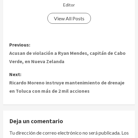
Editor
View All Posts
P
Previous:
o
Acusan de violación a Ryan Mendes, capitán de Cabo
Verde, en Nueva Zelanda
s
Next:
t
Ricardo Moreno instruye mantenimiento de drenaje
en Toluca con más de 2 mil acciones
n
a
v
Deja un comentario
i
Tu dirección de correo electrónico no será publicada.
Los