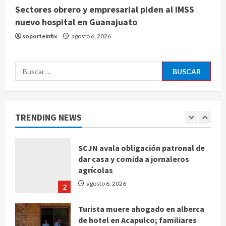
Sectores obrero y empresarial piden al IMSS
nuevo hospital en Guanajuato
Toluca golea a Seattle Sounders en
su inicio de la Leagues Cup 2026
soporteinfix
agosto 6, 2026
agosto 6, 2026
5
Buscar:
Sin información disponible sobre el
Aeropuerto Internacional de la
Ciudad de México
TRENDING NEWS
agosto 6, 2026
1
SCJN avala obligación patronal de
dar casa y comida a jornaleros
agrícolas
agosto 6, 2026
2
Turista muere ahogado en alberca
de hotel en Acapulco; familiares