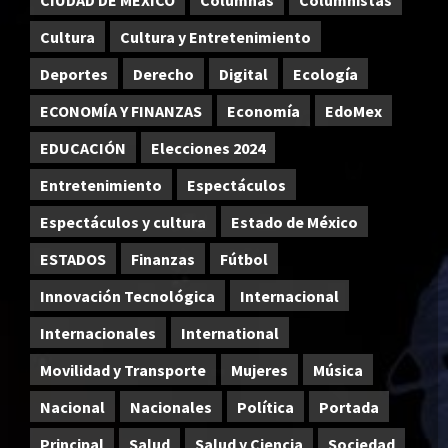
Cultura
Cultura y Entretenimiento
Deportes
Derecho
Digital
Ecología
ECONOMÍA Y FINANZAS
Economía
EdoMex
EDUCACIÓN
Elecciones 2024
Entretenimiento
Espectáculos
Espectáculos y cultura
Estado de México
ESTADOS
Finanzas
Fútbol
Innovación Tecnológica
Internacional
Internacionales
International
Movilidad y Transporte
Mujeres
Música
Nacional
Nacionales
Política
Portada
Principal
Salud
Salud y Ciencia
Sociedad