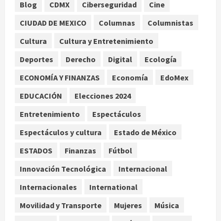
Blog
CDMX
Ciberseguridad
Cine
CIUDAD DE MEXICO
Columnas
Columnistas
SCJN avala obligación patronal de
dar casa y comida a jornaleros
Cultura
Cultura y Entretenimiento
agrícolas
Deportes
Derecho
Digital
Ecología
agosto 6, 2026
2
ECONOMÍA Y FINANZAS
Economía
EdoMex
Turista muere ahogado en alberca
de hotel en Acapulco; familiares
EDUCACIÓN
Elecciones 2024
pidieron ayuda ante falta de
Entretenimiento
Espectáculos
personal capacitado
3
agosto 6, 2026
Espectáculos y cultura
Estado de México
México gana arbitraje contra
ESTADOS
Finanzas
Fútbol
fondos de EE.UU. que reclamaban
Innovación Tecnológica
Internacional
más de 219 mdd por bonos de TV
Azteca
Internacionales
International
4
agosto 6, 2026
Movilidad y Transporte
Mujeres
Música