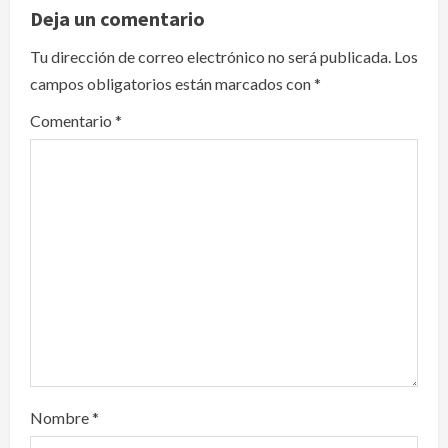
v
Deja un comentario
i
Tu dirección de correo electrónico no será publicada.
Los
campos obligatorios están marcados con
*
g
Comentario
*
a
t
i
o
n
Nombre
*