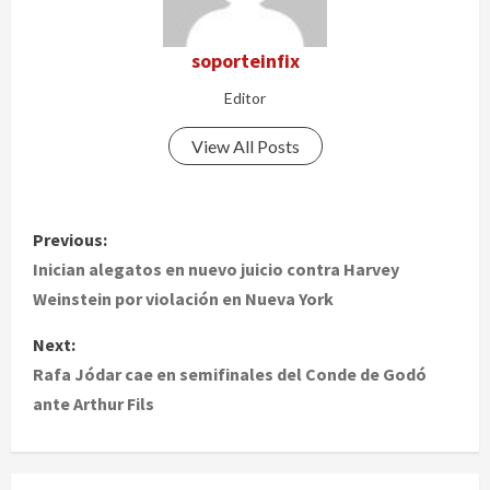
soporteinfix
Editor
View All Posts
P
Previous:
o
Inician alegatos en nuevo juicio contra Harvey
Weinstein por violación en Nueva York
s
Next:
t
Rafa Jódar cae en semifinales del Conde de Godó
ante Arthur Fils
n
a