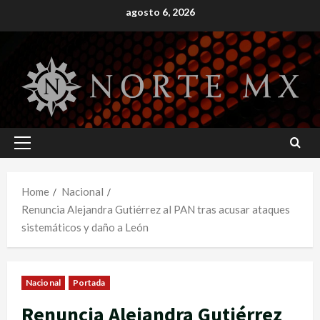
Skip
agosto 6, 2026
to
content
Primary
Menu
Home
Nacional
Renuncia Alejandra Gutiérrez al PAN tras acusar ataques
sistemáticos y daño a León
Nacional
Portada
Renuncia Alejandra Gutiérrez