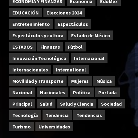
ECONOMÍA Y FINANZAS
Economía
EdoMex
EDUCACIÓN
Elecciones 2024
Entretenimiento
Espectáculos
Espectáculos y cultura
Estado de México
ESTADOS
Finanzas
Fútbol
Innovación Tecnológica
Internacional
Internacionales
International
Movilidad y Transporte
Mujeres
Música
Nacional
Nacionales
Política
Portada
Principal
Salud
Salud y Ciencia
Sociedad
Tecnología
Tendencia
Tendencias
Turismo
Universidades