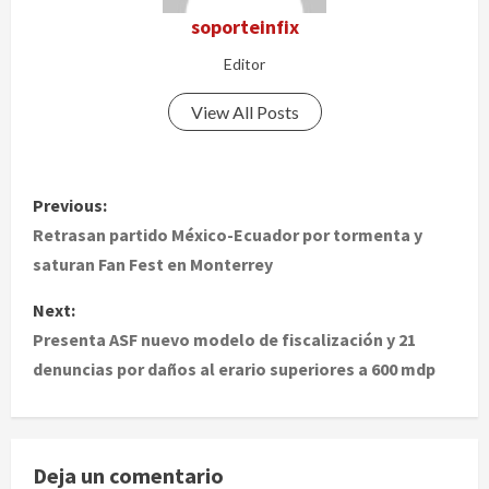
soporteinfix
Editor
View All Posts
P
Previous:
o
Retrasan partido México-Ecuador por tormenta y
saturan Fan Fest en Monterrey
s
Next:
t
Presenta ASF nuevo modelo de fiscalización y 21
denuncias por daños al erario superiores a 600 mdp
n
a
v
Deja un comentario