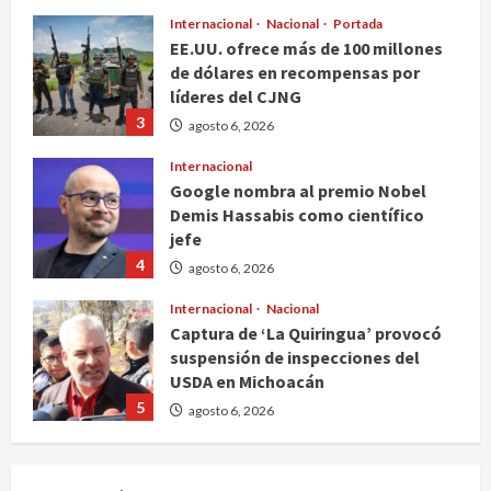
líderes del CJNG
3
agosto 6, 2026
Internacional
Google nombra al premio Nobel
Demis Hassabis como científico
jefe
4
agosto 6, 2026
Internacional
Nacional
Captura de ‘La Quiringua’ provocó
suspensión de inspecciones del
USDA en Michoacán
5
agosto 6, 2026
Nacional
Salud
Joven autista Ángel Adolfo regresa
a la Universidad Bienestar de
Oaxaca tras ganar amparo
1
agosto 6, 2026