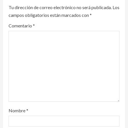
i
Tu dirección de correo electrónico no será publicada.
Los
campos obligatorios están marcados con
*
g
Comentario
*
a
t
i
o
n
Nombre
*