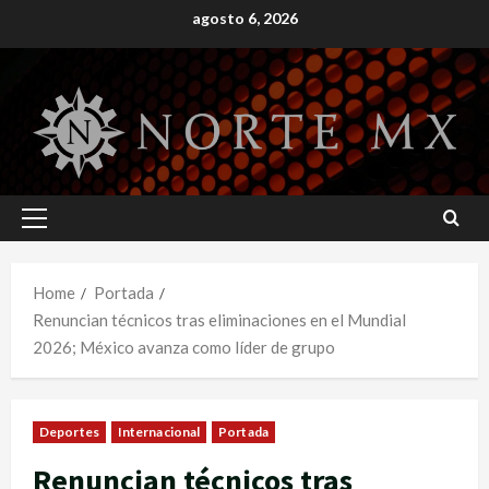
Skip
agosto 6, 2026
to
content
Primary
Menu
Home
Portada
Renuncian técnicos tras eliminaciones en el Mundial
2026; México avanza como líder de grupo
Deportes
Internacional
Portada
Renuncian técnicos tras