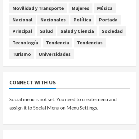
USDA en Michoacán
Movilidad y Transporte
Mujeres
Música
5
agosto 6, 2026
Nacional
Nacionales
Política
Portada
Principal
Salud
Salud y Ciencia
Sociedad
Tecnología
Tendencia
Tendencias
Turismo
Universidades
CONNECT WITH US
Social menu is not set. You need to create menu and
assign it to Social Menu on Menu Settings.