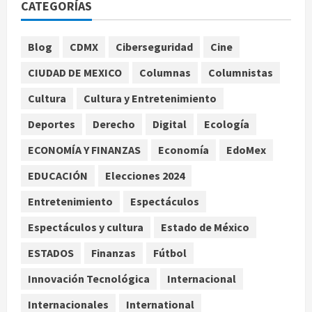
CATEGORÍAS
Internacional
Nacional
Salud
México confirma 33 casos de
ciclosporiasis y descarta vínculo
Blog
CDMX
Ciberseguridad
Cine
con brote en EU
2
CIUDAD DE MEXICO
Columnas
Columnistas
agosto 6, 2026
Cultura
Cultura y Entretenimiento
Internacional
Nacional
Portada
EE.UU. ofrece más de 100 millones
Deportes
Derecho
Digital
Ecología
de dólares en recompensas por
líderes del CJNG
ECONOMÍA Y FINANZAS
Economía
EdoMex
3
agosto 6, 2026
EDUCACIÓN
Elecciones 2024
Internacional
Entretenimiento
Espectáculos
Google nombra al premio Nobel
Demis Hassabis como científico
Espectáculos y cultura
Estado de México
jefe
4
ESTADOS
Finanzas
Fútbol
agosto 6, 2026
Innovación Tecnológica
Internacional
Internacional
Nacional
Captura de ‘La Quiringua’ provocó
Internacionales
International
suspensión de inspecciones del