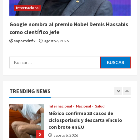
Captura de ‘La Quiringua’ provocó
Internacional
suspensión de inspecciones del
USDA en Michoacán
Google nombra al premio Nobel Demis Hassabis
5
agosto 6, 2026
como científico jefe
Nacional
Salud
soporteinfix
agosto 6, 2026
Joven autista Ángel Adolfo regresa
a la Universidad Bienestar de
Oaxaca tras ganar amparo
Buscar:
1
agosto 6, 2026
Internacional
Nacional
Salud
México confirma 33 casos de
TRENDING NEWS
ciclosporiasis y descarta vínculo
con brote en EU
2
agosto 6, 2026
Internacional
Nacional
Portada
EE.UU. ofrece más de 100 millones
de dólares en recompensas por