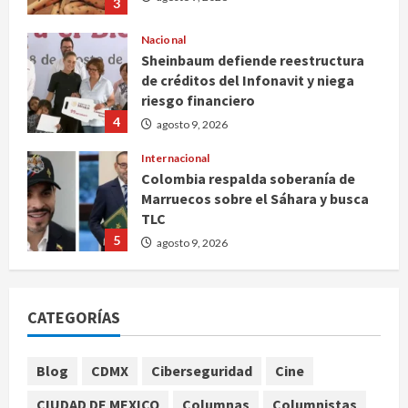
3
Nacional
Sheinbaum defiende reestructura
de créditos del Infonavit y niega
riesgo financiero
4
agosto 9, 2026
Internacional
Colombia respalda soberanía de
Marruecos sobre el Sáhara y busca
TLC
5
agosto 9, 2026
Deportes
Internacional
Portada
Fallece Jorge Messi, padre de
CATEGORÍAS
Lionel, a los 68 años en Rosario
agosto 9, 2026
1
Blog
CDMX
Ciberseguridad
Cine
Nacional
CIUDAD DE MEXICO
Columnas
Columnistas