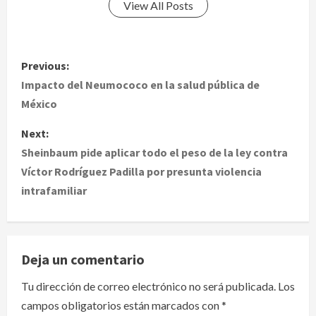
View All Posts
P
Previous:
o
Impacto del Neumococo en la salud pública de
México
s
Next:
t
Sheinbaum pide aplicar todo el peso de la ley contra
Víctor Rodríguez Padilla por presunta violencia
n
intrafamiliar
a
v
Deja un comentario
i
Tu dirección de correo electrónico no será publicada.
Los
g
campos obligatorios están marcados con
*