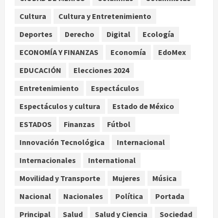
Detienen a ‘El Pony’ con fusil M4,
drogas y arsenal en carretera de
Cultura
Cultura y Entretenimiento
Tabasco
Deportes
Derecho
Digital
Ecología
2
agosto 9, 2026
ECONOMÍA Y FINANZAS
Economía
EdoMex
Melanie Martinez se presenta en el
EDUCACIÓN
Elecciones 2024
Palacio de los Deportes con su tour
‘Hades: The Sacrifice’
Entretenimiento
Espectáculos
agosto 9, 2026
3
Espectáculos y cultura
Estado de México
Nacional
ESTADOS
Finanzas
Fútbol
Sheinbaum defiende reestructura
de créditos del Infonavit y niega
Innovación Tecnológica
Internacional
riesgo financiero
Internacionales
International
4
agosto 9, 2026
Movilidad y Transporte
Mujeres
Música
Internacional
Colombia respalda soberanía de
Nacional
Nacionales
Política
Portada
Marruecos sobre el Sáhara y busca
Principal
Salud
Salud y Ciencia
Sociedad
TLC