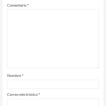
a
Comentario
*
t
i
o
n
Nombre
*
Correo electrónico
*