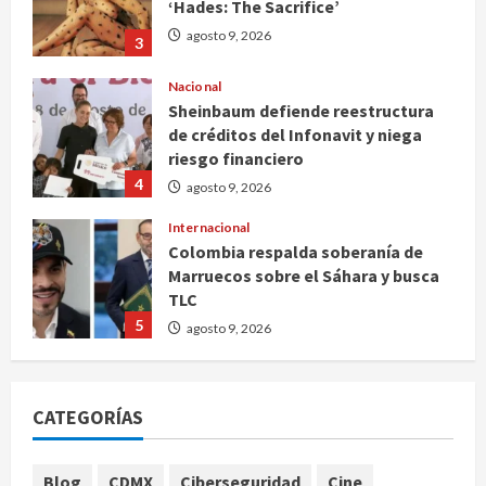
‘Hades: The Sacrifice’
agosto 9, 2026
3
Nacional
Sheinbaum defiende reestructura
de créditos del Infonavit y niega
riesgo financiero
4
agosto 9, 2026
Internacional
Colombia respalda soberanía de
Marruecos sobre el Sáhara y busca
TLC
5
agosto 9, 2026
Deportes
Internacional
Portada
Fallece Jorge Messi, padre de
CATEGORÍAS
Lionel, a los 68 años en Rosario
agosto 9, 2026
1
Blog
CDMX
Ciberseguridad
Cine