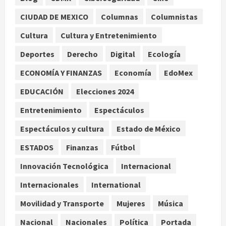
Nacional
CIUDAD DE MEXICO
Columnas
Columnistas
Detienen a ‘El Pony’ con fusil M4,
drogas y arsenal en carretera de
Cultura
Cultura y Entretenimiento
Tabasco
Deportes
Derecho
Digital
Ecología
2
agosto 9, 2026
ECONOMÍA Y FINANZAS
Economía
EdoMex
Melanie Martinez se presenta en el
EDUCACIÓN
Elecciones 2024
Palacio de los Deportes con su tour
‘Hades: The Sacrifice’
Entretenimiento
Espectáculos
agosto 9, 2026
3
Espectáculos y cultura
Estado de México
Nacional
ESTADOS
Finanzas
Fútbol
Sheinbaum defiende reestructura
de créditos del Infonavit y niega
Innovación Tecnológica
Internacional
riesgo financiero
Internacionales
International
4
agosto 9, 2026
Movilidad y Transporte
Mujeres
Música
Internacional
Colombia respalda soberanía de
Nacional
Nacionales
Política
Portada