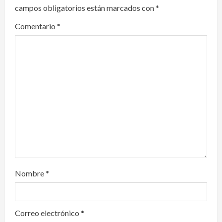
campos obligatorios están marcados con
*
g
Comentario
*
a
t
i
o
n
Nombre
*
Correo electrónico
*