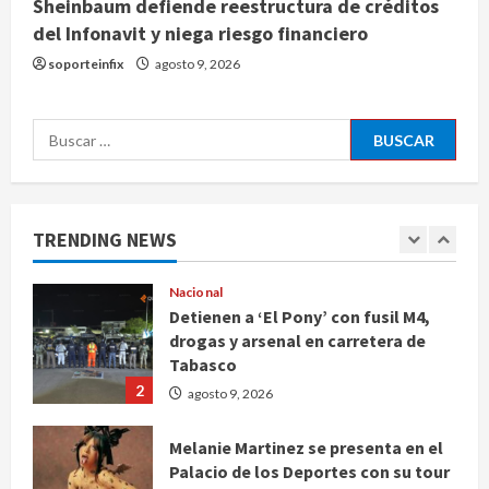
Sheinbaum defiende reestructura de créditos
Internacional
del Infonavit y niega riesgo financiero
Colombia respalda soberanía de
Marruecos sobre el Sáhara y busca
soporteinfix
agosto 9, 2026
TLC
5
agosto 9, 2026
Buscar:
Deportes
Internacional
Portada
Fallece Jorge Messi, padre de
Lionel, a los 68 años en Rosario
TRENDING NEWS
agosto 9, 2026
1
Nacional
Detienen a ‘El Pony’ con fusil M4,
drogas y arsenal en carretera de
Tabasco
2
agosto 9, 2026
Melanie Martinez se presenta en el
Palacio de los Deportes con su tour