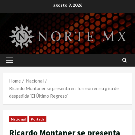
Skip
agosto 9, 2026
to
content
Primary
Menu
Home
Nacional
Ricardo Montaner se presenta en Torreón en su gira de
despedida ‘El Último Regreso’
Nacional
Portada
Ricardo Montaner se presenta