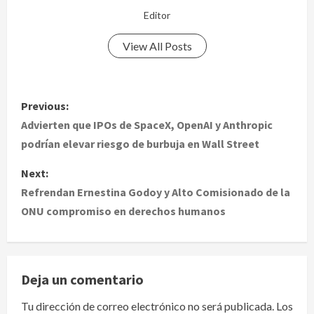
Editor
View All Posts
P
Previous:
o
Advierten que IPOs de SpaceX, OpenAI y Anthropic
podrían elevar riesgo de burbuja en Wall Street
s
Next:
t
Refrendan Ernestina Godoy y Alto Comisionado de la
ONU compromiso en derechos humanos
n
a
v
Deja un comentario
i
Tu dirección de correo electrónico no será publicada.
Los