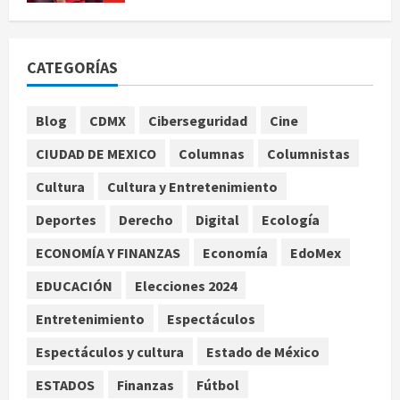
Sin información disponible sobre el
Aeropuerto Internacional de la
Ciudad de México
CATEGORÍAS
agosto 6, 2026
1
Blog
CDMX
Ciberseguridad
Cine
SCJN avala obligación patronal de
dar casa y comida a jornaleros
CIUDAD DE MEXICO
Columnas
Columnistas
agrícolas
Cultura
Cultura y Entretenimiento
agosto 6, 2026
2
Deportes
Derecho
Digital
Ecología
Turista muere ahogado en alberca
ECONOMÍA Y FINANZAS
Economía
EdoMex
de hotel en Acapulco; familiares
pidieron ayuda ante falta de
EDUCACIÓN
Elecciones 2024
personal capacitado
3
Entretenimiento
Espectáculos
agosto 6, 2026
Espectáculos y cultura
Estado de México
México gana arbitraje contra
fondos de EE.UU. que reclamaban
ESTADOS
Finanzas
Fútbol
más de 219 mdd por bonos de TV