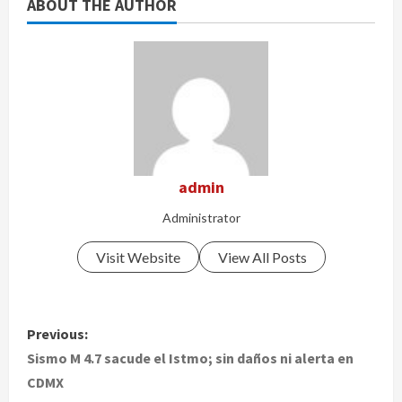
ABOUT THE AUTHOR
admin
Administrator
Visit Website
View All Posts
P
Previous:
o
Sismo M 4.7 sacude el Istmo; sin daños ni alerta en
CDMX
s