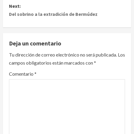
Next:
t
Del sobrino a la extradición de Bermúdez
n
a
Deja un comentario
v
Tu dirección de correo electrónico no será publicada.
Los
i
campos obligatorios están marcados con
*
g
Comentario
*
a
t
i
o