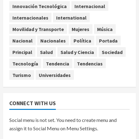
Azteca
Innovación Tecnológica
Internacional
4
agosto 6, 2026
Internacionales
International
Movilidad y Transporte
Mujeres
Música
Toluca golea a Seattle Sounders en
su inicio de la Leagues Cup 2026
Nacional
Nacionales
Política
Portada
agosto 6, 2026
5
Principal
Salud
Salud y Ciencia
Sociedad
Tecnología
Tendencia
Tendencias
Turismo
Universidades
CONNECT WITH US
Social menu is not set. You need to create menu and
assign it to Social Menu on Menu Settings.