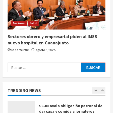
fondos de EE.UU. que reclamaban
más de 219 mdd por bonos de TV
Azteca
4
agosto 6, 2026
Nacional
Salud
Toluca golea a Seattle Sounders en
Sectores obrero y empresarial piden al IMSS
su inicio de la Leagues Cup 2026
nuevo hospital en Guanajuato
agosto 6, 2026
soporteinfix
agosto 6, 2026
5
Sin información disponible sobre el
Buscar:
Aeropuerto Internacional de la
Ciudad de México
agosto 6, 2026
1
TRENDING NEWS
SCJN avala obligación patronal de
dar casa y comida a jornaleros
agrícolas